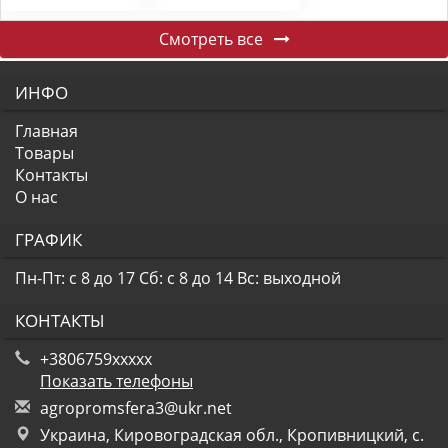
Смотреть все
ИНФО
Главная
Товары
Контакты
О нас
ГРАФИК
Пн-Пт: с 8 до 17
Сб: с 8 до 14
Вс: выходной
КОНТАКТЫ
+3806759xxxxx
Показать телефоны
a
gro
pro
msf
era
3@u
kr.
net
Украина, Кировоградская обл., Кропивницкий, с.