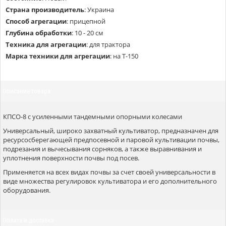
Страна производитель
:
Украина
Способ агрегации
:
прицепной
Глубина обработки
:
10 - 20 см
Техника для агрегации
:
для трактора
Марка техники для агрегации
:
на Т-150
Описание товара
КПСО-8 с усиленными тандемными опорными колесами
Универсальный, широко захватный культиватор, предназначен для
ресурсосберегающей предпосевной и паровой культивации почвы,
подрезания и вычесывания сорняков, а также выравнивания и
уплотнения поверхности почвы под посев.
Применяется на всех видах почвы за счет своей универсальности в
виде множества регулировок культиватора и его дополнительного
оборудования.
Оплата и доставка