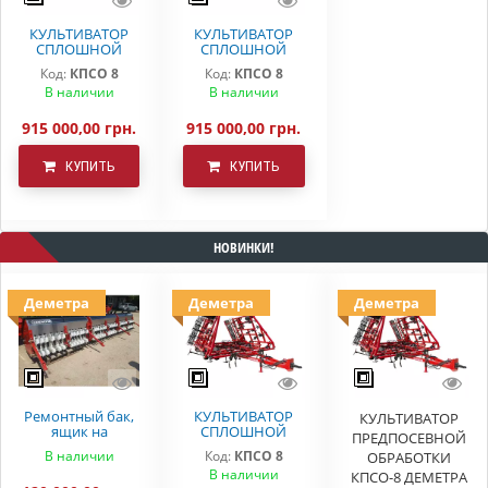
КУЛЬТИВАТОР
КУЛЬТИВАТОР
СПЛОШНОЙ
СПЛОШНОЙ
ОБРАБОТКИ
ОБРАБОТКИ
Код:
КПСО 8
Код:
КПСО 8
КПСО-8 ДЕМЕТРА
ДЕМЕТРА КПСО-8
В наличии
В наличии
915 000,00 грн.
915 000,00 грн.
КУПИТЬ
КУПИТЬ
НОВИНКИ!
Деметра
Деметра
Деметра
Ремонтный бак,
КУЛЬТИВАТОР
КУЛЬТИВАТОР
ящик на
СПЛОШНОЙ
ПРЕДПОСЕВНОЙ
вариаторную
ОБРАБОТКИ
В наличии
Код:
КПСО 8
ОБРАБОТКИ
сеялку СЗ 5.4
ДЕМЕТРА КПСО-8
В наличии
Astra
КПСО-8 ДЕМЕТРА