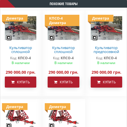
ПОХОЖИЕ ТОВАРЫ
Деметра
КПСО-4
Деметра
Деметра
Культиватор
Культиватор
Культиватор
сплошной
сплошной
предпосевной
обработки
обработки
обработки
Код:
КПСО-4
Код:
КПСО-4
Код:
КПСО-4
ДЕМЕТРА КПСО-4
КПСО-4 ДЕМЕТРА
КПСО-4 ДЕМЕТРА
В наличии
В наличии
В наличии
290 000,00 грн.
290 000,00 грн.
290 000,00 грн.
КУПИТЬ
КУПИТЬ
КУПИТЬ
Деметра
Деметра