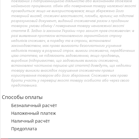
пов’язаних з підприємницькою діяльністю або виконанням обов’язків
найманого працівника. обмін або повернення товару належної якості
провадиться: якщо не використовувався; якщо збережено його
товарний вигляд, споживчі властивості, пломби, ярлики; на підставі
розрахунковий документ, виданий споживачеві разом з проданим
товаром. умови обміну / повернення товару неналежної якості
стаття 8. Згідно із законом України «про захист прав споживачів»: в
разі виявлення протягом встановленого гарантійного строку
недоліків споживач, в порядку та в строки, встановлені
законодавством, має право вимагати безоплатного усунення
недоліків товару в розумний строк. вимоги споживача, передбачених
цією статтею, не підлягають задоволенню, якщо продавець,
виробник (підприємство, що задовольняє вимоги споживача,
встановлені частиною першою цієї статті) доведуть, що недоліки
товару виникли внаслідок порушення споживачем правил
користування товаром або його зберігання. Споживач має право
брати участь у перевірці якості товару особисто або через свого
представника.
Способы оплаты
Безналичный расчёт
Наложенный платеж
Наличный расчёт
Предоплата