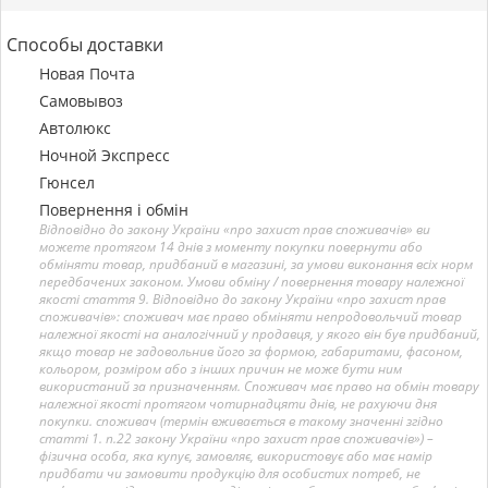
Способы доставки
Новая Почта
Самовывоз
Автолюкс
Ночной Экспресс
Гюнсел
Повернення і обмін
Відповідно до закону України «про захист прав споживачів» ви
можете протягом 14 днів з моменту покупки повернути або
обміняти товар, придбаний в магазині, за умови виконання всіх норм
передбачених законом. Умови обміну / повернення товару належної
якості стаття 9. Відповідно до закону України «про захист прав
споживачів»: споживач має право обміняти непродовольчий товар
належної якості на аналогічний у продавця, у якого він був придбаний,
якщо товар не задовольнив його за формою, габаритами, фасоном,
кольором, розміром або з інших причин не може бути ним
використаний за призначенням. Споживач має право на обмін товару
належної якості протягом чотирнадцяти днів, не рахуючи дня
покупки. споживач (термін вживається в такому значенні згідно
статті 1. п.22 закону України «про захист прав споживачів») –
фізична особа, яка купує, замовляє, використовує або має намір
придбати чи замовити продукцію для особистих потреб, не