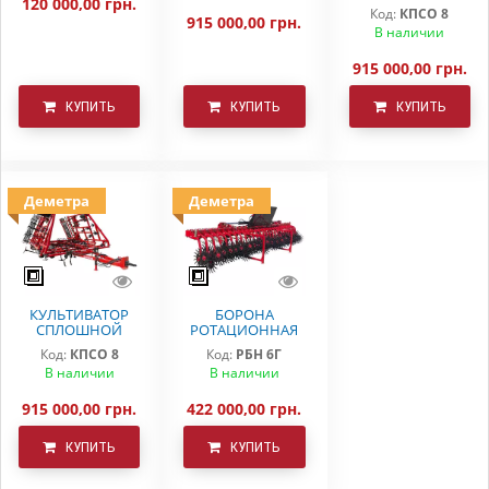
120 000,00 грн.
Код:
КПСО 8
915 000,00 грн.
В наличии
915 000,00 грн.
КУПИТЬ
КУПИТЬ
КУПИТЬ
Деметра
Деметра
КУЛЬТИВАТОР
БОРОНА
СПЛОШНОЙ
РОТАЦИОННАЯ
ОБРАБОТКИ
РБН-6 Г
Код:
КПСО 8
Код:
РБН 6Г
КПСО-8 ДЕМЕТРА
В наличии
В наличии
915 000,00 грн.
422 000,00 грн.
КУПИТЬ
КУПИТЬ