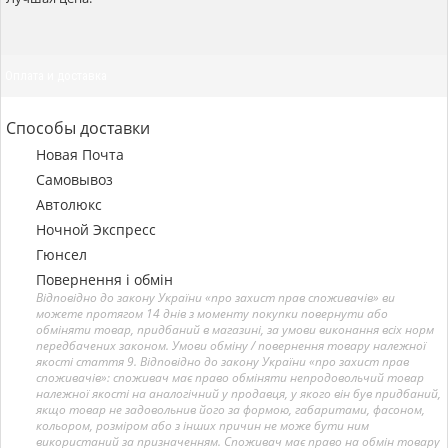
Оплата и доставка
Способы доставки
Новая Почта
Самовывоз
Автолюкс
Ночной Экспресс
Гюнсел
Повернення і обмін
Відповідно до закону України «про захист прав споживачів» ви
можете протягом 14 днів з моменту покупки повернути або
обміняти товар, придбаний в магазині, за умови виконання всіх норм
передбачених законом. Умови обміну / повернення товару належної
якості стаття 9. Відповідно до закону України «про захист прав
споживачів»: споживач має право обміняти непродовольчий товар
належної якості на аналогічний у продавця, у якого він був придбаний,
якщо товар не задовольнив його за формою, габаритами, фасоном,
кольором, розміром або з інших причин не може бути ним
використаний за призначенням. Споживач має право на обмін товару