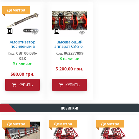
Деметра
Амортизатор
Высевающий
посилений в
аппарат СЗ-3.6 ,
зборі СЗ-3,6 (5,4)
СЗ-5.4 "DEMETRA"
Код:
СЗГ 00.036-
Код:
862277899
02К
В наличии
В наличии
5 200,00 грн.
580,00 грн.
КУПИТЬ
КУПИТЬ
НОВИНКИ!
Деметра
Деметра
Деметра