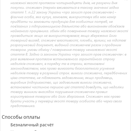
належної якості протягом чотирнадцяти днів, не рахуючи дня
покупки. споживач (термін вживається в такому значенні згідно
статті 1. п.22 закону України «про захист прав споживачів») –
фізична особа, яка купує, замовляє, використовує або має намір
придбати чи замовити продукцію для особистих потреб, не
пов’язаних з підприємницькою діяльністю або виконанням обов’язків
найманого працівника. обмін або повернення товару належної якості
провадиться: якщо не використовувався; якщо збережено його
товарний вигляд, споживчі властивості, пломби, ярлики; на підставі
розрахунковий документ, виданий споживачеві разом з проданим
товаром. умови обміну / повернення товару неналежної якості
стаття 8. Згідно із законом України «про захист прав споживачів»: в
разі виявлення протягом встановленого гарантійного строку
недоліків споживач, в порядку та в строки, встановлені
законодавством, має право вимагати безоплатного усунення
недоліків товару в розумний строк. вимоги споживача, передбачених
цією статтею, не підлягають задоволенню, якщо продавець,
виробник (підприємство, що задовольняє вимоги споживача,
встановлені частиною першою цієї статті) доведуть, що недоліки
товару виникли внаслідок порушення споживачем правил
користування товаром або його зберігання. Споживач має право
брати участь у перевірці якості товару особисто або через свого
представника.
Способы оплаты
Безналичный расчёт