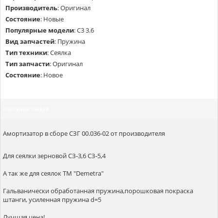
Производитель
:
Оригинал
Состояние
:
Новые
Популярные модели
:
С3 3.6
Вид запчастей
:
Пружина
Тип техники
:
Сеялка
Тип запчасти
:
Оригинал
Состояние
:
Новое
Описание товара
Амортизатор в сборе СЗГ 00.036-02 от производителя
Для сеялки зерновой СЗ-3,6 СЗ-5,4
А так же для сеялок ТМ "Demetra"
Гальванически обработанная пружина,порошковая покраска
штанги, усиленная пружина d=5
Лучшая цена!