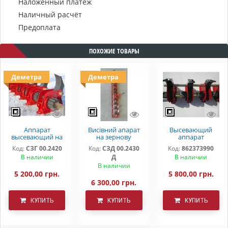
Наложенный платеж
Наличный расчёт
Предоплата
ПОХОЖИЕ ТОВАРЫ
Деметра
Деметра
Аппарат
Висівний апарат
Высевающий
высевающий на
на зернову
аппарат
зерновую сеялку
сівалку з дном СЗ
СЗ-3.6(5,4)
Код:
СЗГ 00.2420
Код:
СЗД 00.2430
Код:
862373990
СЗ 3,6 СЗ 5,4 СЗП
3,6 СЗ 5,4
мелкосемянный
В наличии
Д
В наличии
СЗТ
Деметра
В наличии
5 200,00 грн.
5 800,00 грн.
6 300,00 грн.
КУПИТЬ
КУПИТЬ
КУПИТЬ