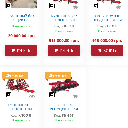
Ремонтный бак,
КУЛЬТИВАТОР
КУЛЬТИВАТОР
ящик на
СПЛОШНОЙ
ПРЕДПОСЕВНОЙ
вариаторную
ОБРАБОТКИ
ОБРАБОТКИ
В наличии
Код:
КПСО 8
Код:
КПСО 8
сеялку СЗ 5.4
ДЕМЕТРА КПСО-8
КПСО-8 ДЕМЕТРА
В наличии
В наличии
Astra
120 000,00 грн.
915 000,00 грн.
915 000,00 грн.
КУПИТЬ
КУПИТЬ
КУПИТЬ
Деметра
Деметра
КУЛЬТИВАТОР
БОРОНА
СПЛОШНОЙ
РОТАЦИОННАЯ
ОБРАБОТКИ
РБН-6 Г
Код:
КПСО 8
Код:
РБН 6Г
КПСО-8 ДЕМЕТРА
В наличии
В наличии