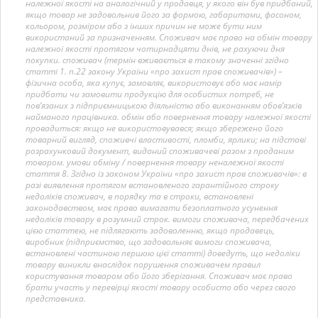
належної якості на аналогічний у продавця, у якого він був придбаний,
якщо товар не задовольнив його за формою, габаритами, фасоном,
кольором, розміром або з інших причин не може бути ним
використаний за призначенням. Споживач має право на обмін товару
належної якості протягом чотирнадцяти днів, не рахуючи дня
покупки. споживач (термін вживається в такому значенні згідно
статті 1. п.22 закону України «про захист прав споживачів») –
фізична особа, яка купує, замовляє, використовує або має намір
придбати чи замовити продукцію для особистих потреб, не
пов’язаних з підприємницькою діяльністю або виконанням обов’язків
найманого працівника. обмін або повернення товару належної якості
провадиться: якщо не використовувався; якщо збережено його
товарний вигляд, споживчі властивості, пломби, ярлики; на підставі
розрахунковий документ, виданий споживачеві разом з проданим
товаром. умови обміну / повернення товару неналежної якості
стаття 8. Згідно із законом України «про захист прав споживачів»: в
разі виявлення протягом встановленого гарантійного строку
недоліків споживач, в порядку та в строки, встановлені
законодавством, має право вимагати безоплатного усунення
недоліків товару в розумний строк. вимоги споживача, передбачених
цією статтею, не підлягають задоволенню, якщо продавець,
виробник (підприємство, що задовольняє вимоги споживача,
встановлені частиною першою цієї статті) доведуть, що недоліки
товару виникли внаслідок порушення споживачем правил
користування товаром або його зберігання. Споживач має право
брати участь у перевірці якості товару особисто або через свого
представника.