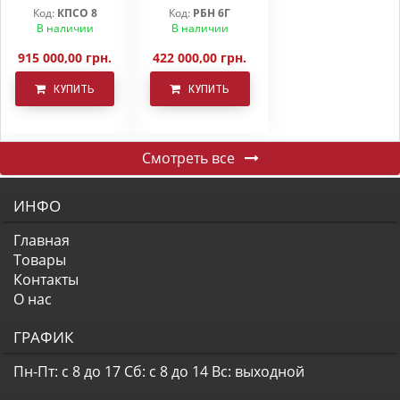
ОБРАБОТКИ
РБН-6 Г
Код:
КПСО 8
Код:
РБН 6Г
КПСО-8 ДЕМЕТРА
В наличии
В наличии
915 000,00 грн.
422 000,00 грн.
КУПИТЬ
КУПИТЬ
Смотреть все
ИНФО
Главная
Товары
Контакты
О нас
ГРАФИК
Пн-Пт: с 8 до 17
Сб: с 8 до 14
Вс: выходной