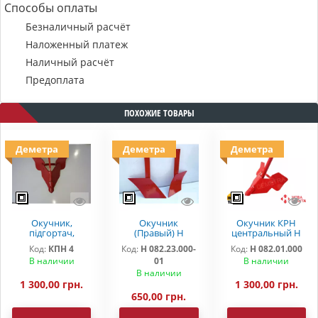
Способы оплаты
Безналичный расчёт
Наложенный платеж
Наличный расчёт
Предоплата
ПОХОЖИЕ ТОВАРЫ
Деметра
Деметра
Деметра
Окучник,
Окучник
Окучник КРН
підгортач,
(Правый) Н
центральный Н
загортач КРН
082.23.000-01
082.01.000
Код:
КПН 4
Код:
Н 082.23.000-
Код:
Н 082.01.000
Деметра
"DEMETRA"
В наличии
01
В наличии
В наличии
1 300,00 грн.
1 300,00 грн.
650,00 грн.