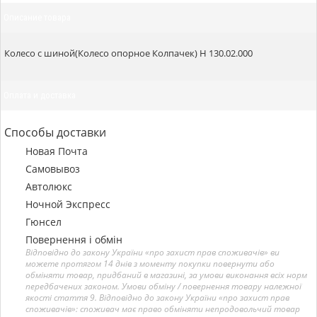
Описание товара
Колесо с шиной(Колесо опорное Колпачек) Н 130.02.000
Оплата и доставка
Способы доставки
Новая Почта
Самовывоз
Автолюкс
Ночной Экспресс
Гюнсел
Повернення і обмін
Відповідно до закону України «про захист прав споживачів» ви
можете протягом 14 днів з моменту покупки повернути або
обміняти товар, придбаний в магазині, за умови виконання всіх норм
передбачених законом. Умови обміну / повернення товару належної
якості стаття 9. Відповідно до закону України «про захист прав
споживачів»: споживач має право обміняти непродовольчий товар