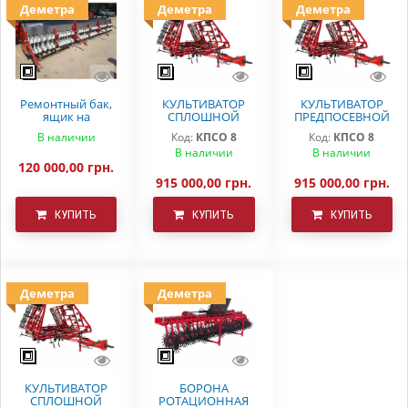
Деметра
Деметра
Деметра
Ремонтный бак,
КУЛЬТИВАТОР
КУЛЬТИВАТОР
ящик на
СПЛОШНОЙ
ПРЕДПОСЕВНОЙ
вариаторную
ОБРАБОТКИ
ОБРАБОТКИ
В наличии
Код:
КПСО 8
Код:
КПСО 8
сеялку СЗ 5.4
ДЕМЕТРА КПСО-8
КПСО-8 ДЕМЕТРА
В наличии
В наличии
Astra
120 000,00 грн.
915 000,00 грн.
915 000,00 грн.
КУПИТЬ
КУПИТЬ
КУПИТЬ
Деметра
Деметра
КУЛЬТИВАТОР
БОРОНА
СПЛОШНОЙ
РОТАЦИОННАЯ