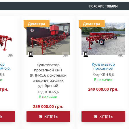
ПОХОЖИЕ ТОВАРЫ
Деметра
Деметра
тор
Культиватор
Культиватор
-5,6 ,
просапной
просапной КРН
несения
КПН-5,6,КРН-5,6 с
5,6
Код:
КПН 5,6
(КПН-)5,6 с системой
й)
подкормочным
ии
В наличии
внесения жидких
приспособлением
удобрений
 грн.
249 000,00 грн.
Код:
КПН-5,6
В наличии
259 000,00 грн.
ТЬ
КУПИТЬ
КУПИТЬ