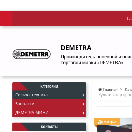
ГЛ
DEMETRA
Производитель посевной и по
торговой марки «DEMETRA»
КАТЕГОРИИ
Главная
>
Кат
Сельхозтехника
Культиватор прос
Запчасти
ДЕМЕТРА МИНИ
Деметра
КОНТАКТЫ