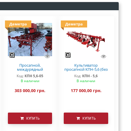
Деметра
Деметра
Просапной,
Культиватор
междурядный
просапной КПН-5,6 (без
культиватор КРН 5.6
системы внесения
Код:
КПН 5,6-05
Код:
КПН - 5,6
Деметра на S-образной
удобрений)
В наличии
В наличии
стойке з КАС
303 000,00 грн.
177 000,00 грн.
КУПИТЬ
КУПИТЬ