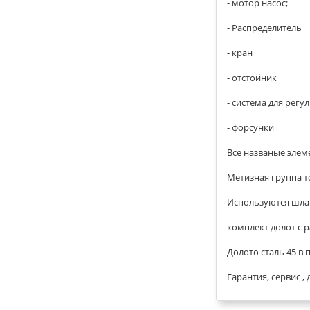
- мотор насос;
- Распределитель
- кран
- отстойник
- система для рег
- форсунки
Все названые элем
Метизная группа 
Используются шла
комплект долот с 
Долото сталь 45 в
Гарантия, сервис ,