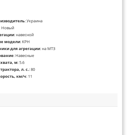
оизводитель
:
Украина
:
Новый
регации
:
навесной
ые модели
:
КРН
ники для агрегации
:
на МТЗ
ование
:
Навесные
хвата, м
:
5.6
рактора, л. с.
:
80
орость, км/ч
:
11