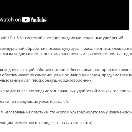
ной КПН-5,6 с системой внесения жидких минеральных удобрений
междурядной обработки посевов кукурузы, подсолнечника, клещевин
 с полным подрезанием сорняков, качественным рыхлением почвы с 
я подвеска секций рабочих органов обеспечивает копирование рель
а обеспечивают их самоочищение от налипшей грязи, предусмотрен в
пользованием лап плоскорежущих односторонних.
чена для внесения жидких минеральных удобрений или как все привы
стоит из следующих узлов и деталей:
0 л, изготовлен из пластика, стойкого к ультрафиолетовому излучению
ующим элементом (в народе его называют сытом);