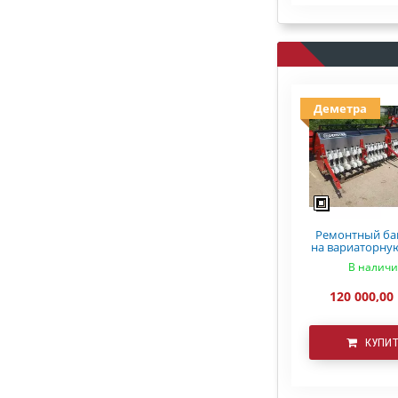
Деметра
Ремонтный ба
на вариаторну
СЗ 5.4 Ast
В налич
120 000,00
КУПИ