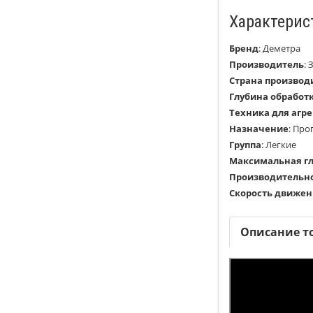
Характерис
Бренд
:
Деметра
Производитель
:
Страна производ
Глубина обработ
Техника для агр
Назначение
:
Про
Группа
:
Легкие
Максимальная гл
Производительно
Скорость движени
Описание т