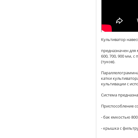
Культиватор навес
предназначен для 
600, 700, 900 мм,
(туков).
Параллелограммна
катки культиватор
культивации с ис
Система предназна
Приспособление со
- бак емкостью 80
- крышка с фильтр