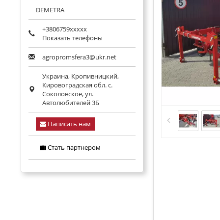
DEMETRA
+3806759xxxxx
Показать телефоны
agropromsfera3@ukr.net
Украина,
Кропивницкий
,
Кировоградская обл.
с.
Соколовское, ул.
Автолюбителей 3Б
Написать нам
Стать партнером