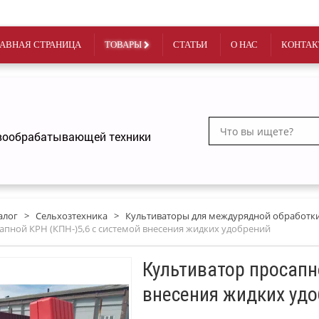
АВНАЯ СТРАНИЦА
ТОВАРЫ
СТАТЬИ
О НАС
КОНТАК
чвообрабатывающей техники
алог
>
Сельхозтехника
>
Культиваторы для междурядной обработк
апной КРН (КПН-)5,6 с системой внесения жидких удобрений
Культиватор просапн
внесения жидких уд