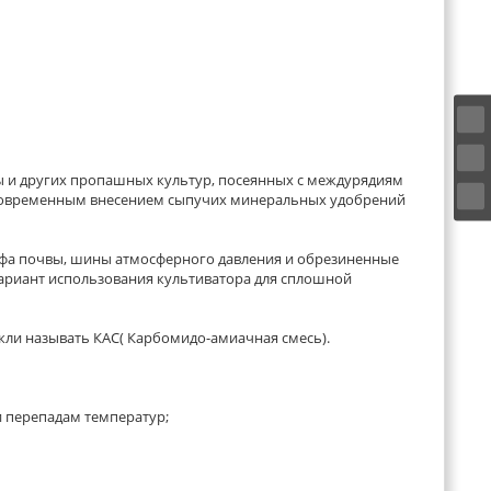
ы и других пропашных культур, посеянных с междурядиям
одновременным внесением сыпучих минеральных удобрений
ефа почвы, шины атмосферного давления и обрезиненные
ариант использования культиватора для сплошной
кли называть КАС( Карбомидо-амиачная смесь).
 и перепадам температур;