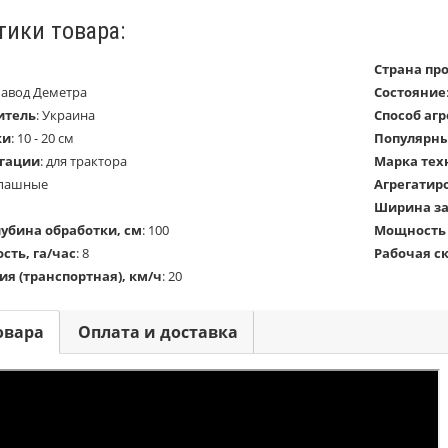
тики товара:
Страна пр
Завод Деметра
Состояние
итель
:
Украина
Способ аг
ки
:
10 - 20 см
Популярн
егации
:
для трактора
Марка тех
пашные
Агрегатир
Ширина за
убина обработки, см
:
100
Мощность т
сть, га/час
:
8
Рабочая ск
я (транспортная), км/ч
:
20
овара
Оплата и доставка