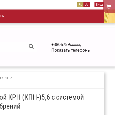
Ru
Ua
Вход
ТЫ
+3806759xxxxx,
Показать телефоны
и КРН
>
ой КРН (КПН-)5,6 с системой
обрений