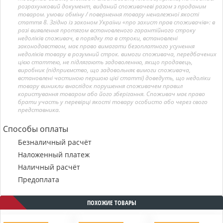
розрахунковий документ, виданий споживачеві разом з проданим
товаром. умови обміну / повернення товару неналежної якості
стаття 8. Згідно із законом України «про захист прав споживачів»: в
разі виявлення протягом встановленого гарантійного строку
недоліків споживач, в порядку та в строки, встановлені
законодавством, має право вимагати безоплатного усунення
недоліків товару в розумний строк. вимоги споживача, передбачених
цією статтею, не підлягають задоволенню, якщо продавець,
виробник (підприємство, що задовольняє вимоги споживача,
встановлені частиною першою цієї статті) доведуть, що недоліки
товару виникли внаслідок порушення споживачем правил
користування товаром або його зберігання. Споживач має право
брати участь у перевірці якості товару особисто або через свого
представника.
Способы оплаты
Безналичный расчёт
Наложенный платеж
Наличный расчёт
Предоплата
ПОХОЖИЕ ТОВАРЫ