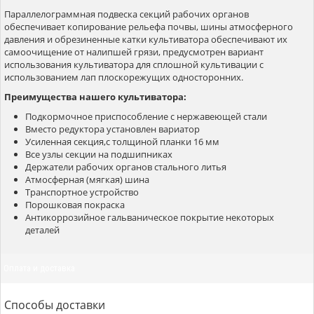
Параллелограммная подвеска секций рабочих органов
обеспечивает копирование рельефа почвы, шины атмосферного
давления и обрезиненные катки культиватора обеспечивают их
самоочищение от налипшей грязи, предусмотрен вариант
использования культиватора для сплошной культивации с
использованием лап плоскорежущих односторонних.
Преимущества нашего культиватора:
Подкормочное приспособление с нержавеющей стали
Вместо редуктора установлен вариатор
Усиленная секция,с толщиной планки 16 мм
Все узлы секции на подшипниках
Держатели рабочих органов стального литья
Атмосферная (мягкая) шина
Транспортное устройство
Порошковая покраска
Антикоррозийное гальваническое покрытие некоторых
деталей
Оплата и доставка
Способы доставки