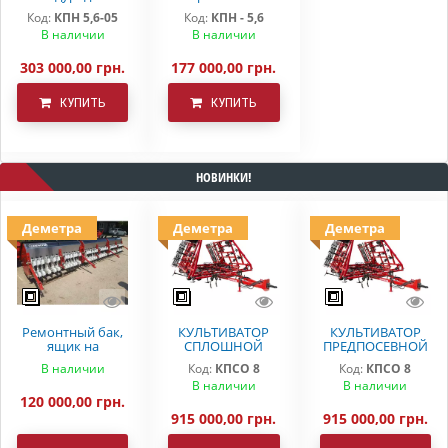
культиватор КРН
КПН-5,6 (без
Код:
КПН 5,6-05
Код:
КПН - 5,6
5.6 Деметра на S-
системы
В наличии
В наличии
образной стойке
внесения
з КАС
удобрений)
303 000,00 грн.
177 000,00 грн.
КУПИТЬ
КУПИТЬ
НОВИНКИ!
Деметра
Деметра
Деметра
Ремонтный бак,
КУЛЬТИВАТОР
КУЛЬТИВАТОР
ящик на
СПЛОШНОЙ
ПРЕДПОСЕВНОЙ
вариаторную
ОБРАБОТКИ
ОБРАБОТКИ
В наличии
Код:
КПСО 8
Код:
КПСО 8
сеялку СЗ 5.4
ДЕМЕТРА КПСО-8
КПСО-8 ДЕМЕТРА
В наличии
В наличии
Astra
120 000,00 грн.
915 000,00 грн.
915 000,00 грн.