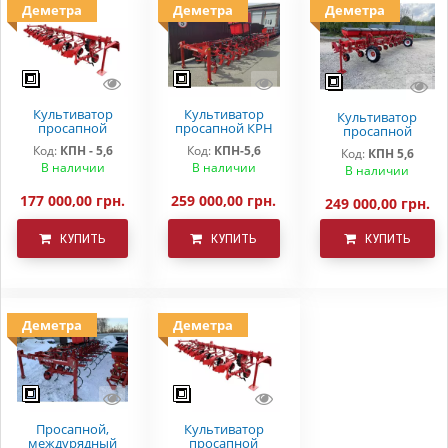
Деметра
Деметра
Деметра
Культиватор
Культиватор
Культиватор
просапной
просапной КРН
просапной
КПН-5,6 , (без
(КПН-)5,6 с
КПН-5,6,КРН-5,6 с
Код:
КПН - 5,6
Код:
КПН-5,6
Код:
КПН 5,6
системы
системой
подкормочным
В наличии
В наличии
внесения
внесения жидких
В наличии
приспособлением
удобрений)
удобрений
177 000,00 грн.
259 000,00 грн.
249 000,00 грн.
КУПИТЬ
КУПИТЬ
КУПИТЬ
Деметра
Деметра
Просапной,
Культиватор
междурядный
просапной