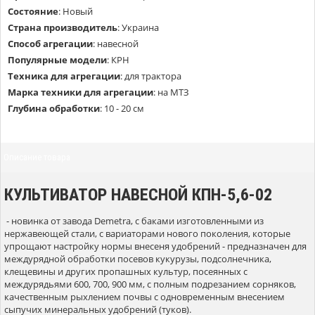
Состояние
:
Новый
Страна производитель
:
Украина
Способ агрегации
:
навесной
Популярные модели
:
КРН
Техника для агрегации
:
для трактора
Марка техники для агрегации
:
на МТЗ
Глубина обработки
:
10 - 20 см
Описание товара
КУЛЬТИВАТОР НАВЕСНОЙ КПН-5,6-02
- новинка от завода Demetra, с баками изготовленными из
нержавеющей стали, с вариаторами нового поколения, которые
упрощают настройку нормы внесеня удобрений - предназначен для
междурядной обработки посевов кукурузы, подсолнечника,
клещевины и других пропашных культур, посеянных с
междурядьями 600, 700, 900 мм, с полным подрезанием сорняков,
качественным рыхлением почвы с одновременным внесением
сыпучих минеральных удобрений (туков).