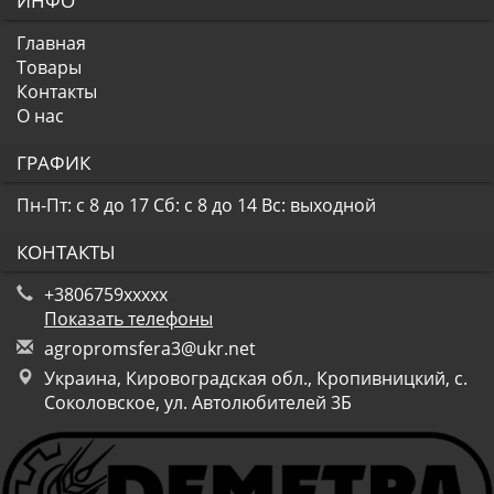
ИНФО
Главная
Товары
Контакты
О нас
ГРАФИК
Пн-Пт: с 8 до 17
Сб: с 8 до 14
Вс: выходной
КОНТАКТЫ
+3806759xxxxx
Показать телефоны
a
gro
pro
msf
era
3@u
kr.
net
Украина, Кировоградская обл., Кропивницкий, с.
Соколовское, ул. Автолюбителей 3Б