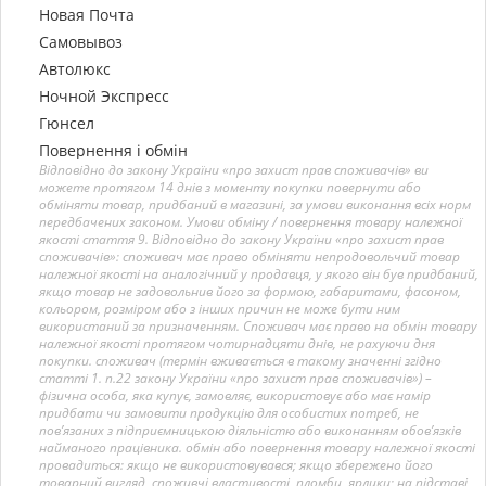
Новая Почта
Самовывоз
Автолюкс
Ночной Экспресс
Гюнсел
Повернення і обмін
Відповідно до закону України «про захист прав споживачів» ви
можете протягом 14 днів з моменту покупки повернути або
обміняти товар, придбаний в магазині, за умови виконання всіх норм
передбачених законом. Умови обміну / повернення товару належної
якості стаття 9. Відповідно до закону України «про захист прав
споживачів»: споживач має право обміняти непродовольчий товар
належної якості на аналогічний у продавця, у якого він був придбаний,
якщо товар не задовольнив його за формою, габаритами, фасоном,
кольором, розміром або з інших причин не може бути ним
використаний за призначенням. Споживач має право на обмін товару
належної якості протягом чотирнадцяти днів, не рахуючи дня
покупки. споживач (термін вживається в такому значенні згідно
статті 1. п.22 закону України «про захист прав споживачів») –
фізична особа, яка купує, замовляє, використовує або має намір
придбати чи замовити продукцію для особистих потреб, не
пов’язаних з підприємницькою діяльністю або виконанням обов’язків
найманого працівника. обмін або повернення товару належної якості
провадиться: якщо не використовувався; якщо збережено його
товарний вигляд, споживчі властивості, пломби, ярлики; на підставі