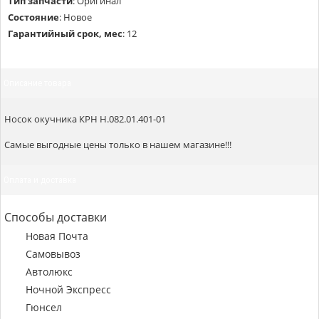
Тип запчасти
:
Оригинал
Состояние
:
Новое
Гарантийный срок, мес
:
12
Описание товара
Носок окучника КРН Н.082.01.401-01
Самые выгодные цены только в нашем магазине!!!
Оплата и доставка
Способы доставки
Новая Почта
Самовывоз
Автолюкс
Ночной Экспресс
Гюнсел