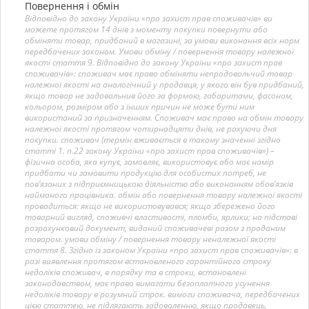
Повернення і обмін
Відповідно до закону України «про захист прав споживачів» ви
можете протягом 14 днів з моменту покупки повернути або
обміняти товар, придбаний в магазині, за умови виконання всіх норм
передбачених законом. Умови обміну / повернення товару належної
якості стаття 9. Відповідно до закону України «про захист прав
споживачів»: споживач має право обміняти непродовольчий товар
належної якості на аналогічний у продавця, у якого він був придбаний,
якщо товар не задовольнив його за формою, габаритами, фасоном,
кольором, розміром або з інших причин не може бути ним
використаний за призначенням. Споживач має право на обмін товару
належної якості протягом чотирнадцяти днів, не рахуючи дня
покупки. споживач (термін вживається в такому значенні згідно
статті 1. п.22 закону України «про захист прав споживачів») –
фізична особа, яка купує, замовляє, використовує або має намір
придбати чи замовити продукцію для особистих потреб, не
пов’язаних з підприємницькою діяльністю або виконанням обов’язків
найманого працівника. обмін або повернення товару належної якості
провадиться: якщо не використовувався; якщо збережено його
товарний вигляд, споживчі властивості, пломби, ярлики; на підставі
розрахунковий документ, виданий споживачеві разом з проданим
товаром. умови обміну / повернення товару неналежної якості
стаття 8. Згідно із законом України «про захист прав споживачів»: в
разі виявлення протягом встановленого гарантійного строку
недоліків споживач, в порядку та в строки, встановлені
законодавством, має право вимагати безоплатного усунення
недоліків товару в розумний строк. вимоги споживача, передбачених
цією статтею, не підлягають задоволенню, якщо продавець,