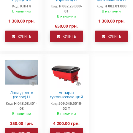
загортач КРН
082.23.000-01
082.01.000
Код:
КПН 4
Код:
Н 082.23.000-
Код:
Н 082.01.000
Деметра
"DEMETRA"
В наличии
01
В наличии
В наличии
1 300,00 грн.
1 300,00 грн.
650,00 грн.
КУПИТЬ
КУПИТЬ
КУПИТЬ
Лапа долото
Аппарат
(голое) Н
туковысевающий
043.08.401-03
509.046.5010-02-Т
Код:
Н 043.08.401-
Код:
509.046.5010-
03
02-Т
В наличии
В наличии
350,00 грн.
4 200,00 грн.