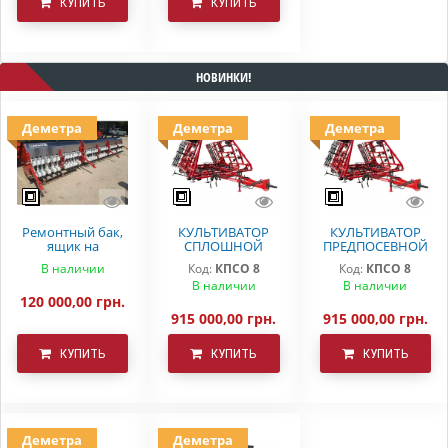
КУПИТЬ
КУПИТЬ
НОВИНКИ!
Деметра
Деметра
Деметра
Ремонтный бак,
КУЛЬТИВАТОР
КУЛЬТИВАТОР
ящик на
СПЛОШНОЙ
ПРЕДПОСЕВНОЙ
вариаторную
ОБРАБОТКИ
ОБРАБОТКИ
В наличии
Код:
КПСО 8
Код:
КПСО 8
сеялку СЗ 5.4
ДЕМЕТРА КПСО-8
КПСО-8 ДЕМЕТРА
В наличии
В наличии
Astra
120 000,00 грн.
915 000,00 грн.
915 000,00 грн.
КУПИТЬ
КУПИТЬ
КУПИТЬ
Деметра
Деметра