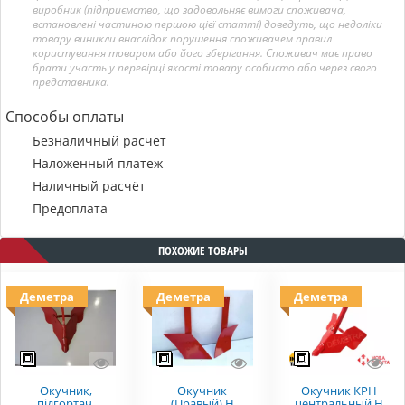
виробник (підприємство, що задовольняє вимоги споживача,
встановлені частиною першою цієї статті) доведуть, що недоліки
товару виникли внаслідок порушення споживачем правил
користування товаром або його зберігання. Споживач має право
брати участь у перевірці якості товару особисто або через свого
представника.
Способы оплаты
Безналичный расчёт
Наложенный платеж
Наличный расчёт
Предоплата
ПОХОЖИЕ ТОВАРЫ
Деметра
Деметра
Деметра
Окучник,
Окучник
Окучник КРН
підгортач,
(Правый) Н
центральный Н