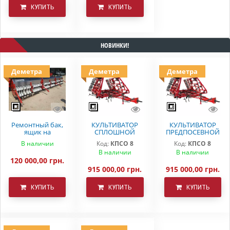
КУПИТЬ
КУПИТЬ
НОВИНКИ!
Деметра
Деметра
Деметра
Ремонтный бак,
КУЛЬТИВАТОР
КУЛЬТИВАТОР
ящик на
СПЛОШНОЙ
ПРЕДПОСЕВНОЙ
вариаторную
ОБРАБОТКИ
ОБРАБОТКИ
В наличии
Код:
КПСО 8
Код:
КПСО 8
сеялку СЗ 5.4
ДЕМЕТРА КПСО-8
КПСО-8 ДЕМЕТРА
В наличии
В наличии
Astra
120 000,00 грн.
915 000,00 грн.
915 000,00 грн.
КУПИТЬ
КУПИТЬ
КУПИТЬ