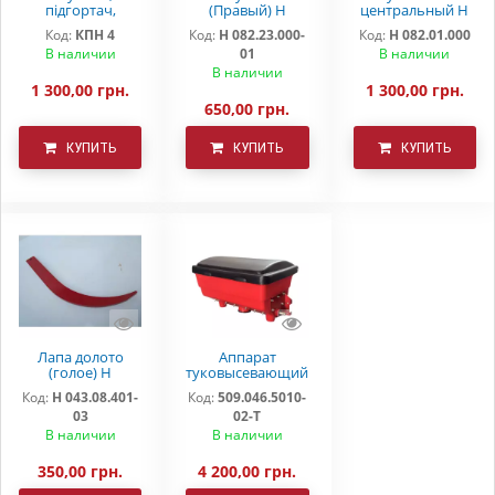
підгортач,
(Правый) Н
центральный Н
загортач КРН
082.23.000-01
082.01.000
Код:
КПН 4
Код:
Н 082.23.000-
Код:
Н 082.01.000
Деметра
"DEMETRA"
В наличии
01
В наличии
В наличии
1 300,00 грн.
1 300,00 грн.
650,00 грн.
КУПИТЬ
КУПИТЬ
КУПИТЬ
Лапа долото
Аппарат
(голое) Н
туковысевающий
043.08.401-03
509.046.5010-02-Т
Код:
Н 043.08.401-
Код:
509.046.5010-
03
02-Т
В наличии
В наличии
350,00 грн.
4 200,00 грн.