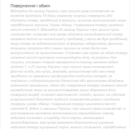
Повернення і обмін
Відповідно до закону України «про захист прав споживачів» ви
можете протягом 14 днів з моменту покупки повернути або
обміняти товар, придбаний в магазині, за умови виконання всіх норм
передбачених законом. Умови обміну / повернення товару належної
якості стаття 9. Відповідно до закону України «про захист прав
споживачів»: споживач має право обміняти непродовольчий товар
належної якості на аналогічний у продавця, у якого він був придбаний,
якщо товар не задовольнив його за формою, габаритами, фасоном,
кольором, розміром або з інших причин не може бути ним
використаний за призначенням. Споживач має право на обмін товару
належної якості протягом чотирнадцяти днів, не рахуючи дня
покупки. споживач (термін вживається в такому значенні згідно
статті 1. п.22 закону України «про захист прав споживачів») –
фізична особа, яка купує, замовляє, використовує або має намір
придбати чи замовити продукцію для особистих потреб, не
пов’язаних з підприємницькою діяльністю або виконанням обов’язків
найманого працівника. обмін або повернення товару належної якості
провадиться: якщо не використовувався; якщо збережено його
товарний вигляд, споживчі властивості, пломби, ярлики; на підставі
розрахунковий документ, виданий споживачеві разом з проданим
товаром. умови обміну / повернення товару неналежної якості
стаття 8. Згідно із законом України «про захист прав споживачів»: в
разі виявлення протягом встановленого гарантійного строку
недоліків споживач, в порядку та в строки, встановлені
законодавством, має право вимагати безоплатного усунення
недоліків товару в розумний строк. вимоги споживача, передбачених