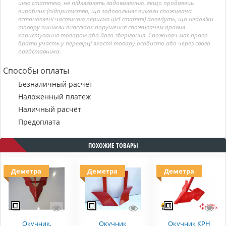
цією статтею, не підлягають задоволенню, якщо продавець,
виробник (підприємство, що задовольняє вимоги споживача,
встановлені частиною першою цієї статті) доведуть, що недоліки
товару виникли внаслідок порушення споживачем правил
користування товаром або його зберігання. Споживач має право
брати участь у перевірці якості товару особисто або через свого
представника.
Способы оплаты
Безналичный расчёт
Наложенный платеж
Наличный расчёт
Предоплата
ПОХОЖИЕ ТОВАРЫ
Деметра
Деметра
Деметра
Окучник,
Окучник
Окучник КРН