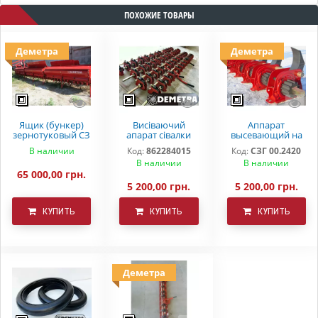
ПОХОЖИЕ ТОВАРЫ
Деметра
Деметра
Ящик (бункер)
Висіваючий
Аппарат
зернотуковый СЗ
апарат сівалки
высевающий на
5,4 .Ремонтний
зернової СЗ
зерновую сеялку
В наличии
Код:
862284015
Код:
СЗГ 00.2420
бак на сівалку
3,6(5,4)
СЗ 3,6 СЗ 5,4 СЗП
В наличии
В наличии
СЗТ
65 000,00 грн.
5 200,00 грн.
5 200,00 грн.
КУПИТЬ
КУПИТЬ
КУПИТЬ
Деметра