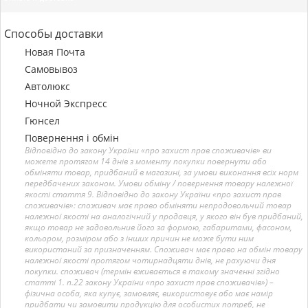
Способы доставки
Новая Почта
Самовывоз
Автолюкс
Ночной Экспресс
Гюнсел
Повернення і обмін
Відповідно до закону України «про захист прав споживачів» ви
можете протягом 14 днів з моменту покупки повернути або
обміняти товар, придбаний в магазині, за умови виконання всіх норм
передбачених законом. Умови обміну / повернення товару належної
якості стаття 9. Відповідно до закону України «про захист прав
споживачів»: споживач має право обміняти непродовольчий товар
належної якості на аналогічний у продавця, у якого він був придбаний,
якщо товар не задовольнив його за формою, габаритами, фасоном,
кольором, розміром або з інших причин не може бути ним
використаний за призначенням. Споживач має право на обмін товару
належної якості протягом чотирнадцяти днів, не рахуючи дня
покупки. споживач (термін вживається в такому значенні згідно
статті 1. п.22 закону України «про захист прав споживачів») –
фізична особа, яка купує, замовляє, використовує або має намір
придбати чи замовити продукцію для особистих потреб, не