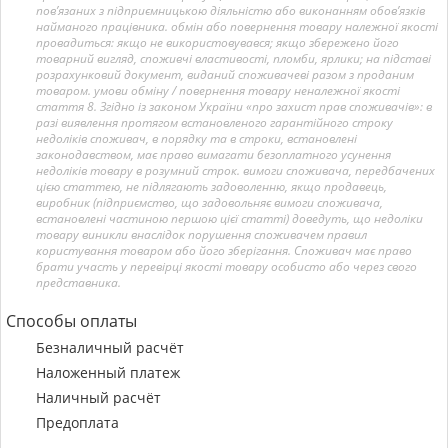
пов’язаних з підприємницькою діяльністю або виконанням обов’язків
найманого працівника. обмін або повернення товару належної якості
провадиться: якщо не використовувався; якщо збережено його
товарний вигляд, споживчі властивості, пломби, ярлики; на підставі
розрахунковий документ, виданий споживачеві разом з проданим
товаром. умови обміну / повернення товару неналежної якості
стаття 8. Згідно із законом України «про захист прав споживачів»: в
разі виявлення протягом встановленого гарантійного строку
недоліків споживач, в порядку та в строки, встановлені
законодавством, має право вимагати безоплатного усунення
недоліків товару в розумний строк. вимоги споживача, передбачених
цією статтею, не підлягають задоволенню, якщо продавець,
виробник (підприємство, що задовольняє вимоги споживача,
встановлені частиною першою цієї статті) доведуть, що недоліки
товару виникли внаслідок порушення споживачем правил
користування товаром або його зберігання. Споживач має право
брати участь у перевірці якості товару особисто або через свого
представника.
Способы оплаты
Безналичный расчёт
Наложенный платеж
Наличный расчёт
Предоплата