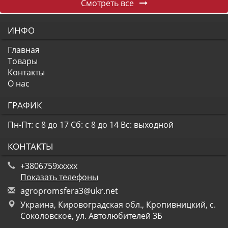
Смотреть все
ИНФО
Главная
Товары
Контакты
О нас
ГРАФИК
Пн-Пт: с 8 до 17
Сб: с 8 до 14
Вс: выходной
КОНТАКТЫ
+3806759xxxxx
Показать телефоны
a
gro
pro
msf
era
3@u
kr.
net
Украина, Кировоградская обл., Кропивницкий, с.
Соколовское, ул. Автолюбителей 3Б