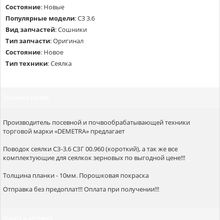
Состояние
:
Новые
Популярные модели
:
С3 3.6
Вид запчастей
:
Сошники
Тип запчасти
:
Оригинал
Состояние
:
Новое
Тип техники
:
Сеялка
Описание товара
Производитель посевной и почвообрабатывающей техники
торговой марки «DEMETRA» предлагает
Поводок сеялки СЗ-3.6 СЗГ 00.960 (короткий), а так же все
комплектующие для сеялкок зерновых по выгодной цене!!!
Толщина планки - 10мм. Порошковая покраска
Отправка без предоплат!!! Оплата при получении!!!
Оплата и доставка