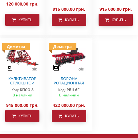
120 000,00 грн.
915 000,00 грн.
915 000,00 грн.
КУПИТЬ
КУПИТЬ
КУПИТЬ
Деметра
Деметра
КУЛЬТИВАТОР
БОРОНА
СПЛОШНОЙ
РОТАЦИОННАЯ
ОБРАБОТКИ
РБН-6 Г
Код:
КПСО 8
Код:
РБН 6Г
КПСО-8 ДЕМЕТРА
В наличии
В наличии
915 000,00 грн.
422 000,00 грн.
КУПИТЬ
КУПИТЬ