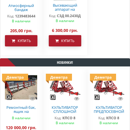
Высевающий
Атмосферный
аппарат на
бандаж
зерновую сеялку
прикатывающего
Код:
СЗД 00.2430Д
Код:
1239483644
в сборе с дном СЗ
колеса СЗ 3,6 СЗ
В наличии
В наличии
5,4(3,6) Деметра
5,4 (КПЗ 280*60)
6 300,00 грн.
205,00 грн.
КУПИТЬ
КУПИТЬ
НОВИНКИ!
Деметра
Деметра
Деметра
Ремонтный бак,
КУЛЬТИВАТОР
КУЛЬТИВАТОР
ящик на
СПЛОШНОЙ
ПРЕДПОСЕВНОЙ
вариаторную
ОБРАБОТКИ
ОБРАБОТКИ
В наличии
Код:
КПСО 8
Код:
КПСО 8
сеялку СЗ 5.4
ДЕМЕТРА КПСО-8
КПСО-8 ДЕМЕТРА
В наличии
В наличии
Astra
120 000,00 грн.