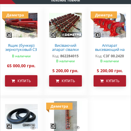
Деметра
Деметра
Ящик (бункер)
Висіваючий
Аппарат
зернотуковый СЗ
апарат сівалки
высевающий на
5,4 .Ремонтний
зернової СЗ
зерновую сеялку
В наличии
Код:
862284015
Код:
СЗГ 00.2420
бак на сівалку
3,6(5,4)
СЗ 3,6 СЗ 5,4 СЗП
В наличии
В наличии
СЗТ
65 000,00 грн.
5 200,00 грн.
5 200,00 грн.
КУПИТЬ
КУПИТЬ
КУПИТЬ
Деметра