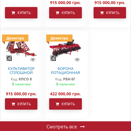
915 000,00 грн.
915 000,00 грн.
КУПИТЬ
КУПИТЬ
КУПИТЬ
Деметра
Деметра
КУЛЬТИВАТОР
БОРОНА
СПЛОШНОЙ
РОТАЦИОННАЯ
ОБРАБОТКИ
РБН-6 Г
Код:
КПСО 8
Код:
РБН 6Г
КПСО-8 ДЕМЕТРА
В наличии
В наличии
915 000,00 грн.
422 000,00 грн.
КУПИТЬ
КУПИТЬ
Смотреть все