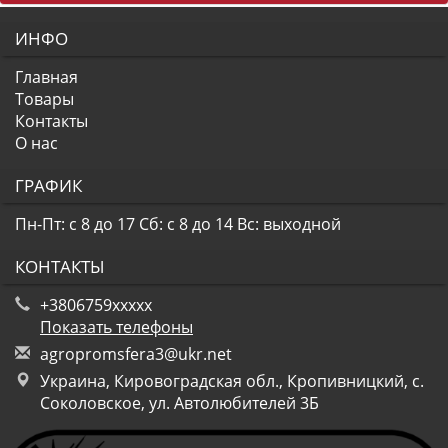
ИНФО
Главная
Товары
Контакты
О нас
ГРАФИК
Пн-Пт: с 8 до 17
Сб: с 8 до 14
Вс: выходной
КОНТАКТЫ
+3806759xxxxx
Показать телефоны
a
gro
pro
msf
era
3@u
kr.
net
Украина, Кировоградская обл., Кропивницкий, с.
Соколовское, ул. Автолюбителей 3Б