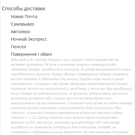
Способы доставки
Новая Почта
Самовывоз
Автолюкс
Ночной Экспресс
Гюнсел
Повернення і обмін
Відповідно до закону України «про захист прав споживачів» ви
можете протягом 14 днів з моменту покупки повернути або
обміняти товар, придбаний в магазині, за умови виконання всіх норм
передбачених законом. Умови обміну / повернення товару належної
якості стаття 9. Відповідно до закону України «про захист прав
споживачів»: споживач має право обміняти непродовольчий товар
належної якості на аналогічний у продавця, у якого він був придбаний,
якщо товар не задовольнив його за формою, габаритами, фасоном,
кольором, розміром або з інших причин не може бути ним
використаний за призначенням. Споживач має право на обмін товару
належної якості протягом чотирнадцяти днів, не рахуючи дня
покупки. споживач (термін вживається в такому значенні згідно
статті 1. п.22 закону України «про захист прав споживачів») –
фізична особа, яка купує, замовляє, використовує або має намір
придбати чи замовити продукцію для особистих потреб, не
пов’язаних з підприємницькою діяльністю або виконанням обов’язків