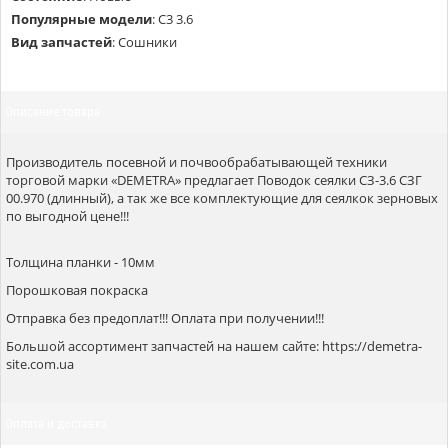
Популярные модели
:
С3 3.6
Вид запчастей
:
Сошники
Описание товара
Производитель посевной и почвообрабатывающей техники
торговой марки «DEMETRA» предлагает Поводок сеялки СЗ-3.6 СЗГ
00.970 (длинный), а так же все комплектующие для сеялкок зерновых
по выгодной цене!!!
Толщина планки - 10мм
Порошковая покраска
Отправка без предоплат!!! Оплата при получении!!!
Большой ассортимент запчастей на нашем сайте: https://demetra-
site.com.ua
Оплата и доставка