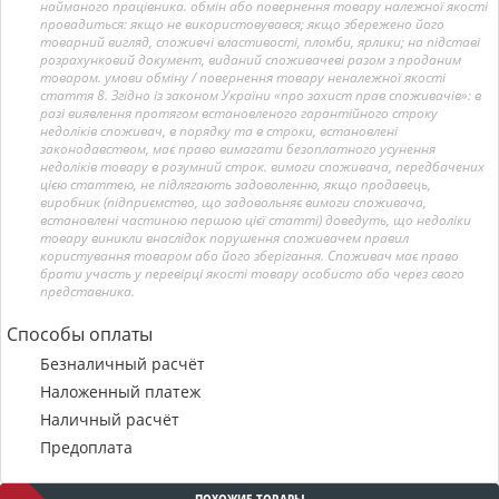
найманого працівника. обмін або повернення товару належної якості
провадиться: якщо не використовувався; якщо збережено його
товарний вигляд, споживчі властивості, пломби, ярлики; на підставі
розрахунковий документ, виданий споживачеві разом з проданим
товаром. умови обміну / повернення товару неналежної якості
стаття 8. Згідно із законом України «про захист прав споживачів»: в
разі виявлення протягом встановленого гарантійного строку
недоліків споживач, в порядку та в строки, встановлені
законодавством, має право вимагати безоплатного усунення
недоліків товару в розумний строк. вимоги споживача, передбачених
цією статтею, не підлягають задоволенню, якщо продавець,
виробник (підприємство, що задовольняє вимоги споживача,
встановлені частиною першою цієї статті) доведуть, що недоліки
товару виникли внаслідок порушення споживачем правил
користування товаром або його зберігання. Споживач має право
брати участь у перевірці якості товару особисто або через свого
представника.
Способы оплаты
Безналичный расчёт
Наложенный платеж
Наличный расчёт
Предоплата
ПОХОЖИЕ ТОВАРЫ