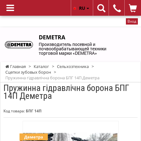
RU
Вход
DEMETRA
Производитель посевной и
почвообрабатывающей техники
торговой марки «DEMETRA»
Главная
>
Каталог
>
Сельхозтехника
>
Сцепки зубовых борон
>
Пружинна гідравлічна борона БПГ 14П Деметра
Пружинна гідравлічна борона БПГ
14П Деметра
Код товара:
БПГ 14П
Деметра