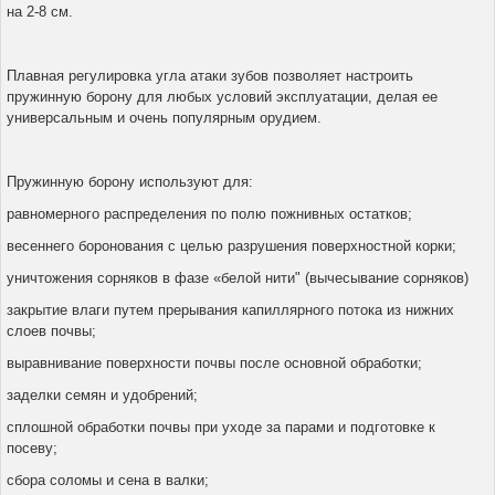
на 2-8 см.
Плавная регулировка угла атаки зубов позволяет настроить
пружинную борону для любых условий эксплуатации, делая ее
универсальным и очень популярным орудием.
Пружинную борону используют для:
равномерного распределения по полю пожнивных остатков;
весеннего боронования с целью разрушения поверхностной корки;
уничтожения сорняков в фазе «белой нити" (вычесывание сорняков)
закрытие влаги путем прерывания капиллярного потока из нижних
слоев почвы;
выравнивание поверхности почвы после основной обработки;
заделки семян и удобрений;
сплошной обработки почвы при уходе за парами и подготовке к
посеву;
сбора соломы и сена в валки;