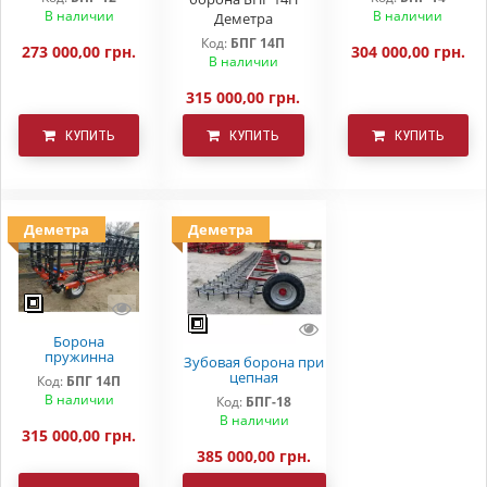
гидравлическая)
гидравлическая)
В наличии
В наличии
Деметра
Код:
БПГ 14П
273 000,00 грн.
304 000,00 грн.
В наличии
315 000,00 грн.
КУПИТЬ
КУПИТЬ
КУПИТЬ
Деметра
Деметра
Борона
пружинна
Зубовая борона при
гідравлічна БПГ
цепная
Код:
БПГ 14П
14П Деметра
гидравлическая
В наличии
Код:
БПГ-18
БПГ-18 Деметра
В наличии
315 000,00 грн.
385 000,00 грн.