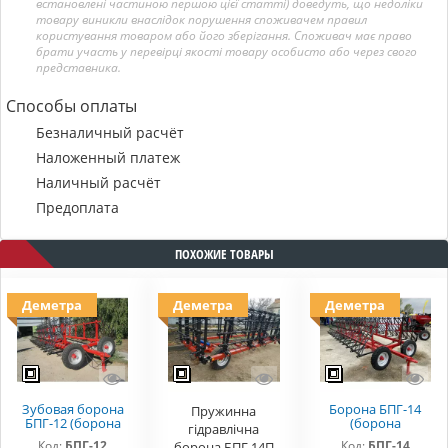
встановлені частиною першою цієї статті) доведуть, що недоліки
товару виникли внаслідок порушення споживачем правил
користування товаром або його зберігання. Споживач має право
брати участь у перевірці якості товару особисто або через свого
представника.
Способы оплаты
Безналичный расчёт
Наложенный платеж
Наличный расчёт
Предоплата
ПОХОЖИЕ ТОВАРЫ
Деметра
Деметра
Деметра
Зубовая борона
Борона БПГ-14
Пружинна
БПГ-12 (борона
(борона
гідравлічна
прицепная
прицепная
Код:
БПГ-12
Код:
БПГ-14
борона БПГ 14П