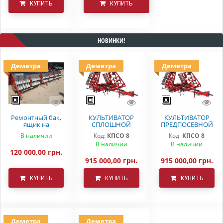
КУПИТЬ
КУПИТЬ
НОВИНКИ!
Деметра
Деметра
Деметра
Ремонтный бак,
КУЛЬТИВАТОР
КУЛЬТИВАТОР
ящик на
СПЛОШНОЙ
ПРЕДПОСЕВНОЙ
вариаторную
ОБРАБОТКИ
ОБРАБОТКИ
В наличии
Код:
КПСО 8
Код:
КПСО 8
сеялку СЗ 5.4
ДЕМЕТРА КПСО-8
КПСО-8 ДЕМЕТРА
В наличии
В наличии
Astra
120 000,00 грн.
915 000,00 грн.
915 000,00 грн.
КУПИТЬ
КУПИТЬ
КУПИТЬ
Деметра
Деметра