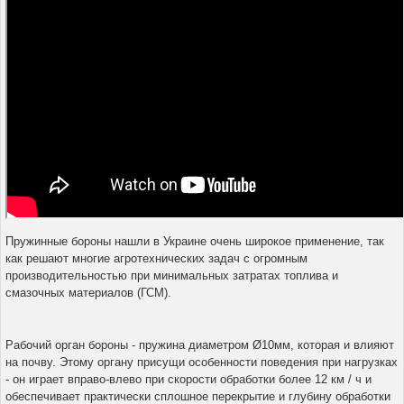
Пружинные бороны нашли в Украине очень широкое применение, так
как решают многие агротехнических задач с огромным
производительностью при минимальных затратах топлива и
смазочных материалов (ГСМ).
Рабочий орган бороны - пружина диаметром Ø10мм, которая и влияют
на почву. Этому органу присущи особенности поведения при нагрузках
- он играет вправо-влево при скорости обработки более 12 км / ч и
обеспечивает практически сплошное перекрытие и глубину обработки