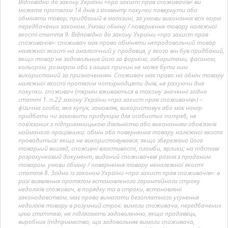
Відповідно до закону України «про захист прав споживачів» ви
можете протягом 14 днів з моменту покупки повернути або
обміняти товар, придбаний в магазині, за умови виконання всіх норм
передбачених законом. Умови обміну / повернення товару належної
якості стаття 9. Відповідно до закону України «про захист прав
споживачів»: споживач має право обміняти непродовольчий товар
належної якості на аналогічний у продавця, у якого він був придбаний,
якщо товар не задовольнив його за формою, габаритами, фасоном,
кольором, розміром або з інших причин не може бути ним
використаний за призначенням. Споживач має право на обмін товару
належної якості протягом чотирнадцяти днів, не рахуючи дня
покупки. споживач (термін вживається в такому значенні згідно
статті 1. п.22 закону України «про захист прав споживачів») –
фізична особа, яка купує, замовляє, використовує або має намір
придбати чи замовити продукцію для особистих потреб, не
пов’язаних з підприємницькою діяльністю або виконанням обов’язків
найманого працівника. обмін або повернення товару належної якості
провадиться: якщо не використовувався; якщо збережено його
товарний вигляд, споживчі властивості, пломби, ярлики; на підставі
розрахунковий документ, виданий споживачеві разом з проданим
товаром. умови обміну / повернення товару неналежної якості
стаття 8. Згідно із законом України «про захист прав споживачів»: в
разі виявлення протягом встановленого гарантійного строку
недоліків споживач, в порядку та в строки, встановлені
законодавством, має право вимагати безоплатного усунення
недоліків товару в розумний строк. вимоги споживача, передбачених
цією статтею, не підлягають задоволенню, якщо продавець,
виробник (підприємство, що задовольняє вимоги споживача,