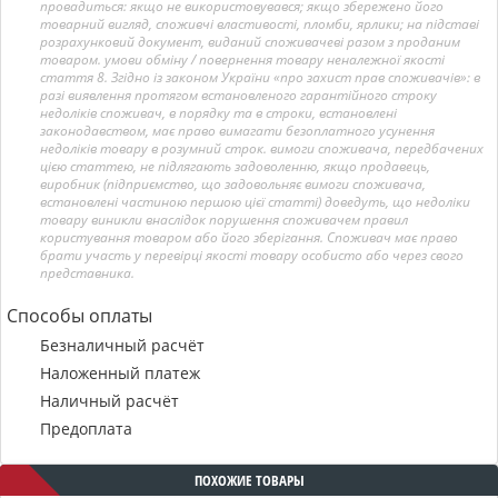
провадиться: якщо не використовувався; якщо збережено його
товарний вигляд, споживчі властивості, пломби, ярлики; на підставі
розрахунковий документ, виданий споживачеві разом з проданим
товаром. умови обміну / повернення товару неналежної якості
стаття 8. Згідно із законом України «про захист прав споживачів»: в
разі виявлення протягом встановленого гарантійного строку
недоліків споживач, в порядку та в строки, встановлені
законодавством, має право вимагати безоплатного усунення
недоліків товару в розумний строк. вимоги споживача, передбачених
цією статтею, не підлягають задоволенню, якщо продавець,
виробник (підприємство, що задовольняє вимоги споживача,
встановлені частиною першою цієї статті) доведуть, що недоліки
товару виникли внаслідок порушення споживачем правил
користування товаром або його зберігання. Споживач має право
брати участь у перевірці якості товару особисто або через свого
представника.
Способы оплаты
Безналичный расчёт
Наложенный платеж
Наличный расчёт
Предоплата
ПОХОЖИЕ ТОВАРЫ