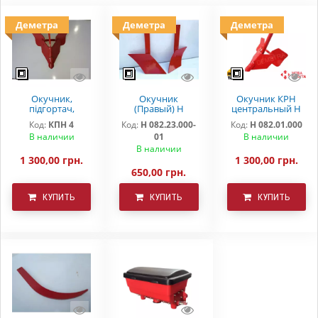
Деметра
Деметра
Деметра
Окучник,
Окучник
Окучник КРН
підгортач,
(Правый) Н
центральный Н
загортач КРН
082.23.000-01
082.01.000
Код:
КПН 4
Код:
Н 082.23.000-
Код:
Н 082.01.000
Деметра
"DEMETRA"
В наличии
01
В наличии
В наличии
1 300,00 грн.
1 300,00 грн.
650,00 грн.
КУПИТЬ
КУПИТЬ
КУПИТЬ