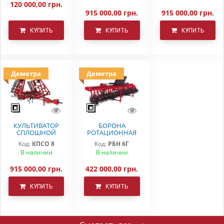
120 000,00 грн.
915 000,00 грн.
915 000,00 грн.
КУПИТЬ
КУПИТЬ
КУПИТЬ
Деметра
Деметра
КУЛЬТИВАТОР
БОРОНА
СПЛОШНОЙ
РОТАЦИОННАЯ
ОБРАБОТКИ
РБН-6 Г
Код:
КПСО 8
Код:
РБН 6Г
КПСО-8 ДЕМЕТРА
В наличии
В наличии
915 000,00 грн.
422 000,00 грн.
КУПИТЬ
КУПИТЬ