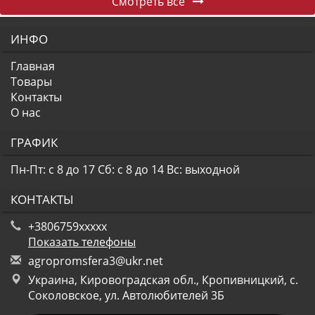
Смотреть все
ИНФО
Главная
Товары
Контакты
О нас
ГРАФИК
Пн-Пт: с 8 до 17
Сб: с 8 до 14
Вс: выходной
КОНТАКТЫ
+3806759xxxxx
Показать телефоны
a
gro
pro
msf
era
3@u
kr.
net
Украина, Кировоградская обл., Кропивницкий, с.
Соколовское, ул. Автолюбителей 3Б