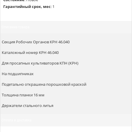
Гарантийный срок, мес
:
1
Описание товара
Секция Робочих Органов КРН 46.040
Каталожный номер КРН 46.040
Для просапных культиваторов КПН (КРН)
На подшипниках
Подетально открашена порошковой краской
Толщина планки 16 мм
Держатели стального литья
Оплата и доставка