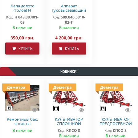
Лапа долото
Аппарат
(голое) Н
туковысевающий
043.08.401-03
509.046.5010-02-Т
Код:
Н 043.08.401-
Код:
509.046.5010-
03
02-Т
В наличии
В наличии
350,00 грн.
4 200,00 грн.
КУПИТЬ
КУПИТЬ
НОВИНКИ!
Деметра
Деметра
Деметра
Ремонтный бак,
КУЛЬТИВАТОР
КУЛЬТИВАТОР
ящик на
СПЛОШНОЙ
ПРЕДПОСЕВНОЙ
вариаторную
ОБРАБОТКИ
ОБРАБОТКИ
В наличии
Код:
КПСО 8
Код:
КПСО 8
сеялку СЗ 5.4
ДЕМЕТРА КПСО-8
КПСО-8 ДЕМЕТРА
В наличии
В наличии
Astra