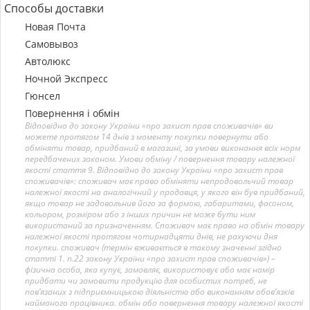
Способы доставки
Новая Почта
Самовывоз
Автолюкс
Ночной Экспресс
Гюнсел
Повернення і обмін
Відповідно до закону України «про захист прав споживачів» ви
можете протягом 14 днів з моменту покупки повернути або
обміняти товар, придбаний в магазині, за умови виконання всіх норм
передбачених законом. Умови обміну / повернення товару належної
якості стаття 9. Відповідно до закону України «про захист прав
споживачів»: споживач має право обміняти непродовольчий товар
належної якості на аналогічний у продавця, у якого він був придбаний,
якщо товар не задовольнив його за формою, габаритами, фасоном,
кольором, розміром або з інших причин не може бути ним
використаний за призначенням. Споживач має право на обмін товару
належної якості протягом чотирнадцяти днів, не рахуючи дня
покупки. споживач (термін вживається в такому значенні згідно
статті 1. п.22 закону України «про захист прав споживачів») –
фізична особа, яка купує, замовляє, використовує або має намір
придбати чи замовити продукцію для особистих потреб, не
пов’язаних з підприємницькою діяльністю або виконанням обов’язків
найманого працівника. обмін або повернення товару належної якості