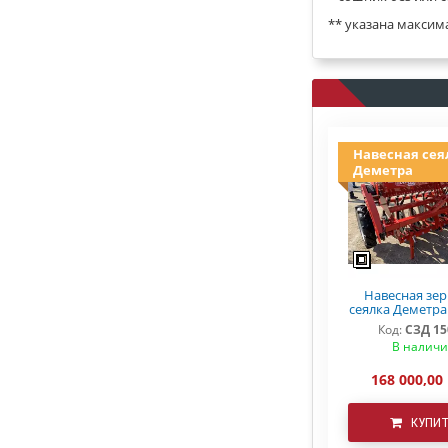
** указана максим
Навесная сея
Деметра
Навесная зе
сеялка Деметра 
Код:
СЗД 15
В налич
168 000,00
КУПИ