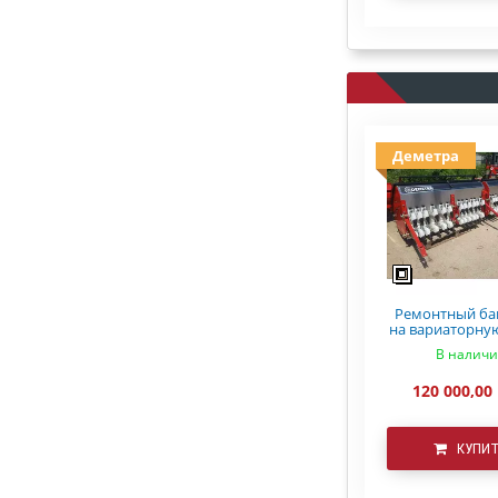
Деметра
Ремонтный ба
на вариаторну
СЗ 5.4 Ast
В налич
120 000,00
КУПИ