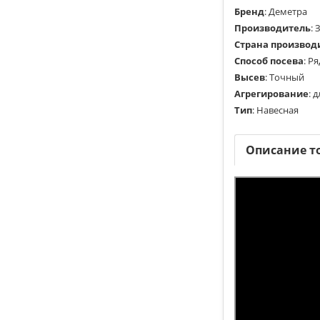
Бренд
:
Деметра
Производитель
:
Страна производ
Способ посева
:
Ря
Высев
:
Точный
Агрегирование
:
д
Тип
:
Навесная
Описание т