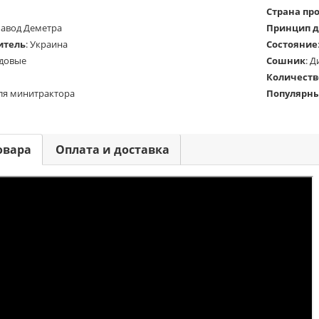
Страна пр
Завод Деметра
Принцип д
итель
:
Украина
Состояние
довые
Сошник
:
Д
Количеств
ля минитрактора
Популярн
овара
Оплата и доставка