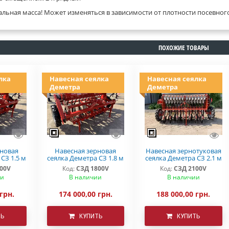
альная масса! Может изменяться в зависимости от плотности посевног
ПОХОЖИЕ ТОВАРЫ
лка
Навесная сеялка
Навесная сеялка
Деметра
Деметра
рновая
Навесная зерновая
Навесная зернотуковая
СЗ 1.5 м
сеялка Деметра СЗ 1.8 м
сеялка Деметра СЗ 2.1 м
00V
Код:
СЗД 1800V
Код:
СЗД 2100V
ии
В наличии
В наличии
 грн.
174 000,00 грн.
188 000,00 грн.
ТЬ
КУПИТЬ
КУПИТЬ