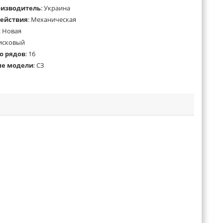
оизводитель
:
Украина
ействия
:
Механическая
:
Новая
исковый
о рядов
:
16
ые модели
:
СЗ