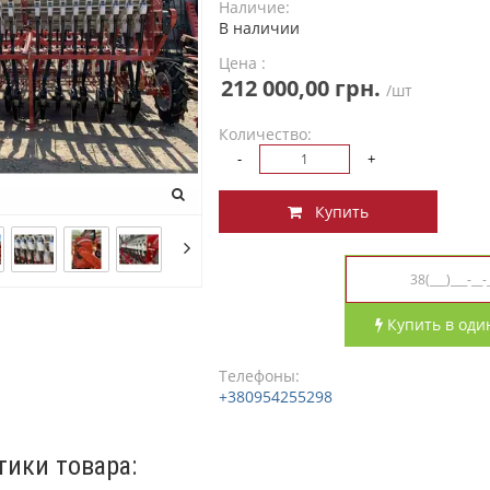
Наличие:
В наличии
Цена :
212 000,00 грн.
/шт
Количество:
-
+
Купить
Купить в оди
Телефоны:
+380954255298
тики товара: