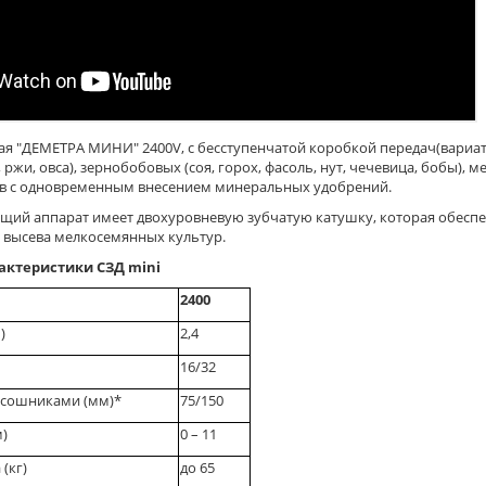
ая "ДЕМЕТРА МИНИ" 2400V, c бесступенчатой коробкой передач(вариат
ржи, овса), зернобобовых (соя, горох, фасоль, нут, чечевица, бобы), 
ав с одновременным внесением минеральных удобрений.
щий аппарат имеет двохуровневую зубчатую катушку, которая обеспе
 высева мелкосемянных культур.
актеристики СЗД mini
2400
)
2,4
16/32
 сошниками (мм)*
75/150
м)
0 – 11
 (кг)
до 65