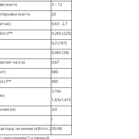
ве (км/ч)
3 – 12
тировки (км/ч)
20
а/час)
0,63 - 2,7
/кг)**
0.265 (225)
0,2 (167)
0,065 (58)
атает на (га)
0,67
кг)
680
(кг)**
905
3,16х
(м)
1,63х1,415
олея (м)
3,0
І
тора, не менее (кВт/л.с.)
35/48
со смещением/2-х рядный