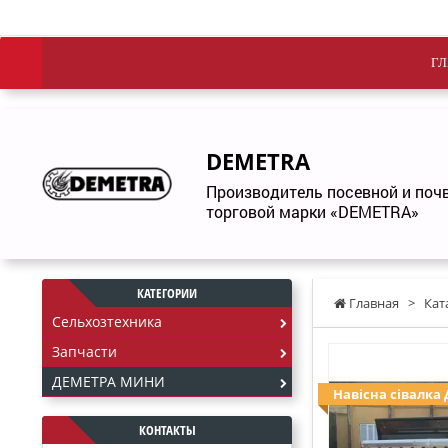
ГЛ
DEMETRA
Производитель посевной и по
торговой марки «DEMETRA»
КАТЕГОРИИ
Главная
>
Кат
Сельхозтехника
Запчасти
ДЕМЕТРА МИНИ
Навісна сівалка
КОНТАКТЫ