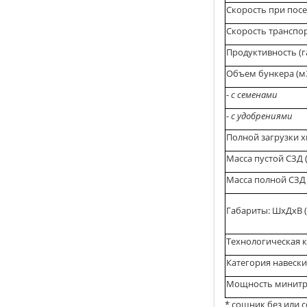
Скорость при посе
Скорость транспор
Продуктивность (г
Объем бункера (м3
- с семенами
- с удобрениями
Полной загрузки хв
Масса пустой СЗД (
Масса полной СЗД 
Габариты: ШхДхВ 
Технологическая к
Категория навески
Мощность минитрак
* сошник без или 