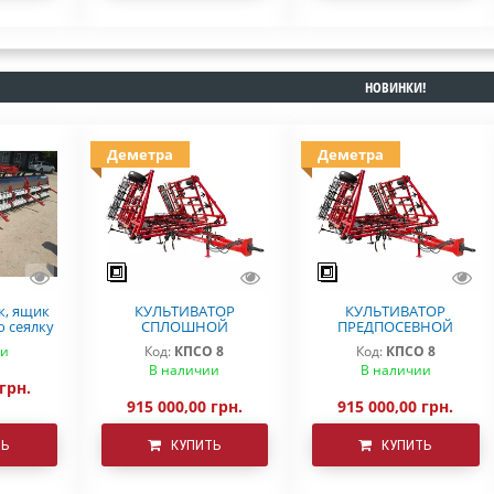
НОВИНКИ!
Деметра
Деметра
к, ящик
КУЛЬТИВАТОР
КУЛЬТИВАТОР
ю сеялку
СПЛОШНОЙ
ПРЕДПОСЕВНОЙ
ra
ОБРАБОТКИ ДЕМЕТРА
ОБРАБОТКИ КПСО-8
ии
Код:
КПСО 8
Код:
КПСО 8
КПСО-8
ДЕМЕТРА
В наличии
В наличии
 грн.
915 000,00 грн.
915 000,00 грн.
ТЬ
КУПИТЬ
КУПИТЬ