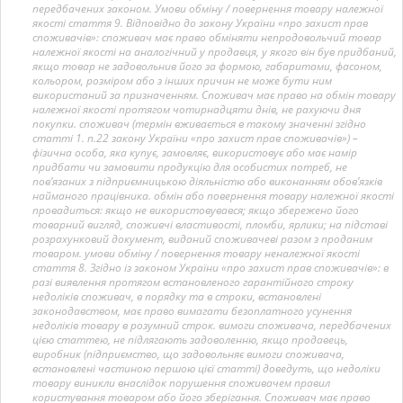
передбачених законом. Умови обміну / повернення товару належної
якості стаття 9. Відповідно до закону України «про захист прав
споживачів»: споживач має право обміняти непродовольчий товар
належної якості на аналогічний у продавця, у якого він був придбаний,
якщо товар не задовольнив його за формою, габаритами, фасоном,
кольором, розміром або з інших причин не може бути ним
використаний за призначенням. Споживач має право на обмін товару
належної якості протягом чотирнадцяти днів, не рахуючи дня
покупки. споживач (термін вживається в такому значенні згідно
статті 1. п.22 закону України «про захист прав споживачів») –
фізична особа, яка купує, замовляє, використовує або має намір
придбати чи замовити продукцію для особистих потреб, не
пов’язаних з підприємницькою діяльністю або виконанням обов’язків
найманого працівника. обмін або повернення товару належної якості
провадиться: якщо не використовувався; якщо збережено його
товарний вигляд, споживчі властивості, пломби, ярлики; на підставі
розрахунковий документ, виданий споживачеві разом з проданим
товаром. умови обміну / повернення товару неналежної якості
стаття 8. Згідно із законом України «про захист прав споживачів»: в
разі виявлення протягом встановленого гарантійного строку
недоліків споживач, в порядку та в строки, встановлені
законодавством, має право вимагати безоплатного усунення
недоліків товару в розумний строк. вимоги споживача, передбачених
цією статтею, не підлягають задоволенню, якщо продавець,
виробник (підприємство, що задовольняє вимоги споживача,
встановлені частиною першою цієї статті) доведуть, що недоліки
товару виникли внаслідок порушення споживачем правил
користування товаром або його зберігання. Споживач має право