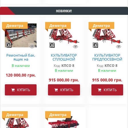
НОВИНКИ!
Деметра
Деметра
Деметра
Ремонтный бак,
КУЛЬТИВАТОР
КУЛЬТИВАТОР
ящик на
СПЛОШНОЙ
ПРЕДПОСЕВНОЙ
вариаторную
ОБРАБОТКИ
ОБРАБОТКИ
В наличии
Код:
КПСО 8
Код:
КПСО 8
сеялку СЗ 5.4
ДЕМЕТРА КПСО-8
КПСО-8 ДЕМЕТРА
В наличии
В наличии
Astra
120 000,00 грн.
915 000,00 грн.
915 000,00 грн.
КУПИТЬ
КУПИТЬ
КУПИТЬ
Деметра
Деметра