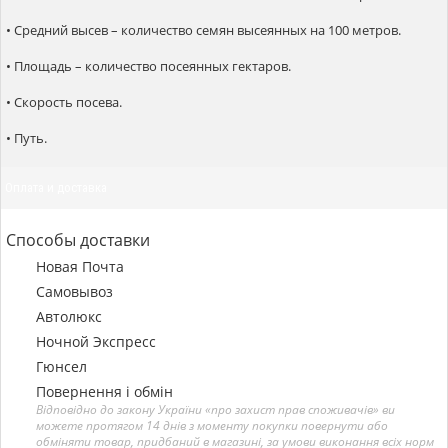
• Средний высев – количество семян высеянных на 100 метров.
• Площадь – количество посеянных гектаров.
• Скорость посева.
• Путь.
Оплата и доставка
Способы доставки
Новая Почта
Самовывоз
Автолюкс
Ночной Экспресс
Гюнсел
Повернення і обмін
Відповідно до закону України «про захист прав споживачів» ви
можете протягом 14 днів з моменту покупки повернути або
обміняти товар, придбаний в магазині, за умови виконання всіх норм