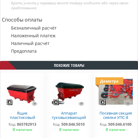
брати участь у перевірці якості товару особисто або через свого
представника.
Способы оплаты
Безналичный расчёт
Наложенный платеж
Наличный расчёт
Предоплата
ПОХОЖИЕ ТОВАРЫ
Деметра
Ящик
Аппарат
Посевная секция
пластиковый
туковысевающий
сеялки УПС-8
туковый УПС
СУПН УПС
"DEMETRA"
Код:
865782913
Код:
509.046.5010
Код:
509.046.6100
(СПМ)
509.046.5010
В наличии
В наличии
В наличии
509.046.5010