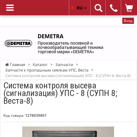
RU
Вход
DEMETRA
Производитель посевной и
почвообрабатывающей техники
торговой марки «DEMETRA»
Главная
>
Каталог
>
Запчасти
>
Запчасти к пропашным сеялкам УПС, Веста
>
Система контроля высева (сигнализация) УПС - 8 (СУПН 8; Веста-8)
Система контроля высева
(сигнализация) УПС - 8 (СУПН 8;
Веста-8)
Код товара:
1278039867