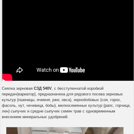
Сеялка зерновая
СЗД 540V
, c бесступенчатой коробкой
передач(вариатор), предназначена для рядового посева зерновых
культур (пшеницы, ячменя, ржи, ов
са), зернобобовых (соя, горох,
фасоль, нут, чечевица, бобы), мелкосемянных культур (рапс, горчица,
лен) сыпучих и средне сыпучих семян трав с одновременным
внесением минеральных удобрений.