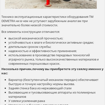
Технико-эксплуатационные характеристики оборудования ТМ
DEMETRA ни в чем не уступают зарубежным аналогам при
значительно более низкой стоимости.
Все элементы конструкции отличаются:
высокой механической прочностью;
устойчивостью к влаге и биологически активным средам;
длительным сроком службы;
надежностью и эффективностью применения;
использованию в производстве передовых технологий
аграрного рынка, только высококачественных материалов и
современных порошковых красок.
Несколько причин,почему вы приобретете эту сеялку именно у
нас:
Вариатор (безступенчатый механизм передач) обеспечивает
быструю и точную настройку нормы высева.
Задняя стенка бака из нержавеющей стали
Высевающие и туковысевающие аппараты из полимерных
материалов
У сеялки усиленная рама
Увеличенные бункеры для зерна и туков