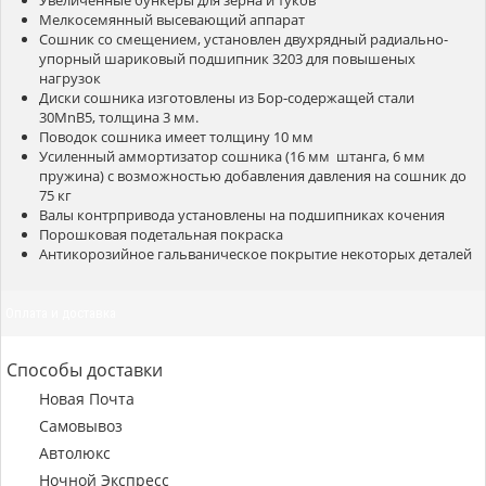
Мелкосемянный высевающий аппарат
Сошник со смещением, установлен двухрядный радиально-
упорный шариковый подшипник 3203 для повышеных
нагрузок
Диски сошника изготовлены из Бор-содержащей стали
30MnB5, толщина 3 мм.
Поводок сошника имеет толщину 10 мм
Усиленный аммортизатор сошника (16 мм штанга, 6 мм
пружина) с возможностью добавления давления на сошник до
75 кг
Валы контрпривода установлены на подшипниках кочения
Порошковая подетальная покраска
Антикорозийное гальваническое покрытие некоторых деталей
Оплата и доставка
Способы доставки
Новая Почта
Самовывоз
Автолюкс
Ночной Экспресс