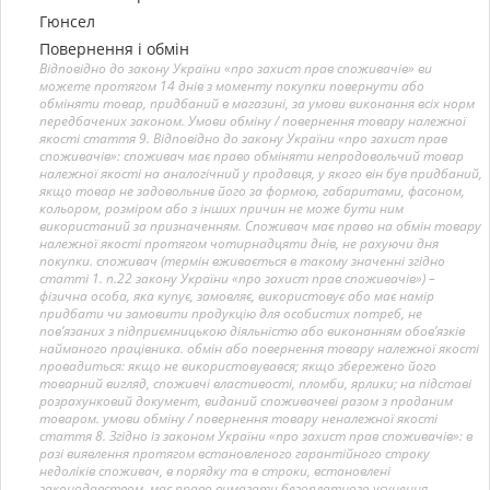
Гюнсел
Повернення і обмін
Відповідно до закону України «про захист прав споживачів» ви
можете протягом 14 днів з моменту покупки повернути або
обміняти товар, придбаний в магазині, за умови виконання всіх норм
передбачених законом. Умови обміну / повернення товару належної
якості стаття 9. Відповідно до закону України «про захист прав
споживачів»: споживач має право обміняти непродовольчий товар
належної якості на аналогічний у продавця, у якого він був придбаний,
якщо товар не задовольнив його за формою, габаритами, фасоном,
кольором, розміром або з інших причин не може бути ним
використаний за призначенням. Споживач має право на обмін товару
належної якості протягом чотирнадцяти днів, не рахуючи дня
покупки. споживач (термін вживається в такому значенні згідно
статті 1. п.22 закону України «про захист прав споживачів») –
фізична особа, яка купує, замовляє, використовує або має намір
придбати чи замовити продукцію для особистих потреб, не
пов’язаних з підприємницькою діяльністю або виконанням обов’язків
найманого працівника. обмін або повернення товару належної якості
провадиться: якщо не використовувався; якщо збережено його
товарний вигляд, споживчі властивості, пломби, ярлики; на підставі
розрахунковий документ, виданий споживачеві разом з проданим
товаром. умови обміну / повернення товару неналежної якості
стаття 8. Згідно із законом України «про захист прав споживачів»: в
разі виявлення протягом встановленого гарантійного строку
недоліків споживач, в порядку та в строки, встановлені
законодавством, має право вимагати безоплатного усунення