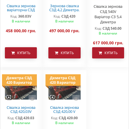
Сівалка зернова
Зернова сівалка
Сівалка зернова
варіаторна СЗД
СЗД 4,2 Деметра.
СЗД 540V
360,03V ДЕМЕТРА
Бак з
Код:
360.03V
Код:
СЗД 420
Варіатор СЗ 5,4
з прикатуючими
нержавіючої
В наличии
В наличии
котками
сталі
Деметра
Код:
СЗД 540.00
458 000,00 грн.
497 000,00 грн.
В наличии
617 000,00 грн.
КУПИТЬ
КУПИТЬ
КУПИТЬ
Деметра СЗД
Деметра СЗД
420 Вариатор
420 Вариатор
Cівалка зернова
Сівалка зернова
СЗД 420,03V
СЗД 420,00 V
(комплектація з
(комплект з
Код:
СЗД 420.03
Код:
СЗД 420.00
прикатуючими
загортачами та
В наличии
В наличии
катками та
маркерами)
маркерною