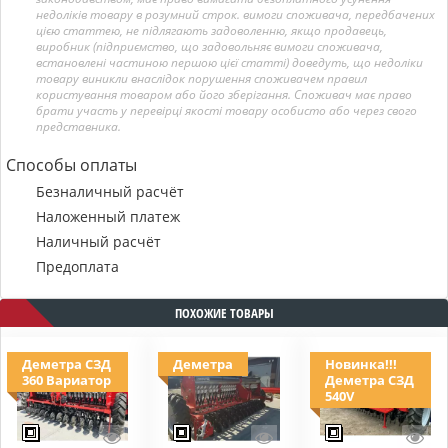
недоліків товару в розумний строк. вимоги споживача, передбачених
цією статтею, не підлягають задоволенню, якщо продавець,
виробник (підприємство, що задовольняє вимоги споживача,
встановлені частиною першою цієї статті) доведуть, що недоліки
товару виникли внаслідок порушення споживачем правил
користування товаром або його зберігання. Споживач має право
брати участь у перевірці якості товару особисто або через свого
представника.
Способы оплаты
Безналичный расчёт
Наложенный платеж
Наличный расчёт
Предоплата
ПОХОЖИЕ ТОВАРЫ
Деметра СЗД
Деметра
Новинка!!!
360 Вариатор
Деметра СЗД
540V