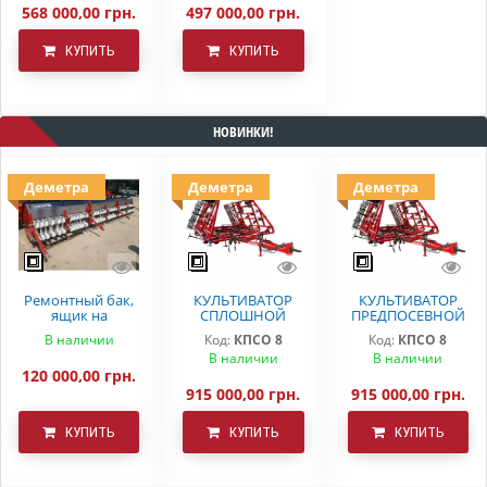
системою)
568 000,00 грн.
497 000,00 грн.
КУПИТЬ
КУПИТЬ
НОВИНКИ!
Деметра
Деметра
Деметра
Ремонтный бак,
КУЛЬТИВАТОР
КУЛЬТИВАТОР
ящик на
СПЛОШНОЙ
ПРЕДПОСЕВНОЙ
вариаторную
ОБРАБОТКИ
ОБРАБОТКИ
В наличии
Код:
КПСО 8
Код:
КПСО 8
сеялку СЗ 5.4
ДЕМЕТРА КПСО-8
КПСО-8 ДЕМЕТРА
В наличии
В наличии
Astra
120 000,00 грн.
915 000,00 грн.
915 000,00 грн.
КУПИТЬ
КУПИТЬ
КУПИТЬ