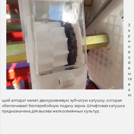
З
е
р
н
о
в
о
й
в
ы
се
в
а
ю
щий аппарат имеет двохуровневую зубчатую катушку, которая
обеспечивает бесперебойную подачу зерна. Штифтовая катушка
предназначена для высева мелкосемянных культур.