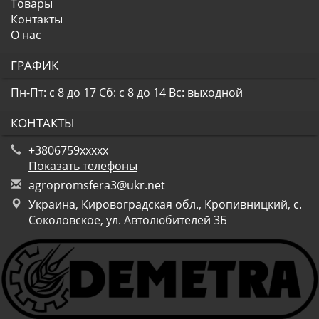
Товары
Контакты
О нас
ГРАФИК
Пн-Пт: с 8 до 17
Сб: с 8 до 14
Вс: выходной
КОНТАКТЫ
+3806759xxxxx
Показать телефоны
a
gro
pro
msf
era
3@u
kr.
net
Украина, Кировоградская обл., Кропивницкий, с.
Соколовское, ул. Автолюбителей 3Б