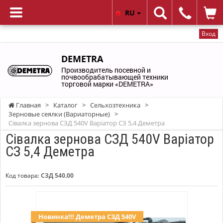
RU
Вход
DEMETRA
Производитель посевной и
почвообрабатывающей техники
торговой марки «DEMETRA»
Главная
>
Каталог
>
Сельхозтехника
>
Зерновые сеялки (Вариаторные)
>
Сівалка зернова СЗД 540V Варіатор СЗ 5,4 Деметра
Сівалка зернова СЗД 540V Варіатор
СЗ 5,4 Деметра
Код товара:
СЗД 540.00
Новинка!!! Деметра СЗД 540V