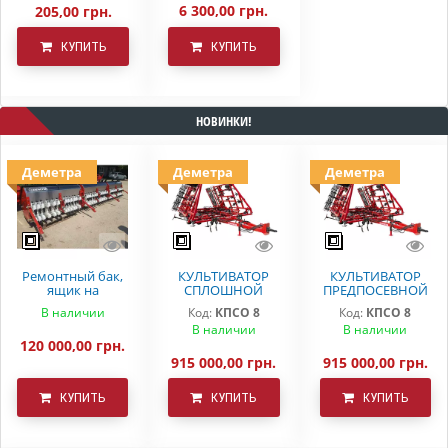
6 300,00 грн.
205,00 грн.
КУПИТЬ
КУПИТЬ
НОВИНКИ!
Деметра
Деметра
Деметра
Ремонтный бак,
КУЛЬТИВАТОР
КУЛЬТИВАТОР
ящик на
СПЛОШНОЙ
ПРЕДПОСЕВНОЙ
вариаторную
ОБРАБОТКИ
ОБРАБОТКИ
В наличии
Код:
КПСО 8
Код:
КПСО 8
сеялку СЗ 5.4
ДЕМЕТРА КПСО-8
КПСО-8 ДЕМЕТРА
В наличии
В наличии
Astra
120 000,00 грн.
915 000,00 грн.
915 000,00 грн.
КУПИТЬ
КУПИТЬ
КУПИТЬ