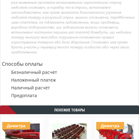
разі виявлення протягом встановленого гарантійного строку
недоліків споживач, в порядку та в строки, встановлені
законодавством, має право вимагати безоплатного усунення
недоліків товару в розумний строк. вимоги споживача, передбачених
цією статтею, не підлягають задоволенню, якщо продавець,
виробник (підприємство, що задовольняє вимоги споживача,
встановлені частиною першою цієї статті) доведуть, що недоліки
товару виникли внаслідок порушення споживачем правил
користування товаром або його зберігання. Споживач має право
брати участь у перевірці якості товару особисто або через свого
представника.
Способы оплаты
Безналичный расчёт
Наложенный платеж
Наличный расчёт
Предоплата
ПОХОЖИЕ ТОВАРЫ
Деметра
Деметра