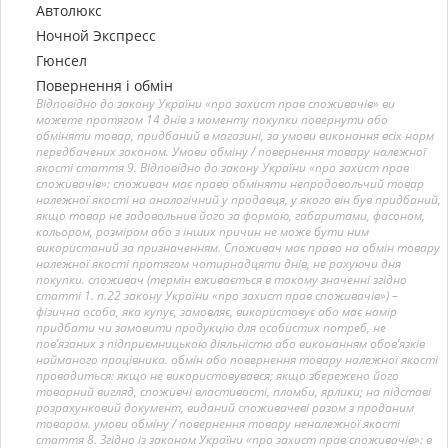
Автолюкс
Ночной Экспресс
Гюнсел
Повернення і обмін
Відповідно до закону України «про захист прав споживачів» ви
можете протягом 14 днів з моменту покупки повернути або
обміняти товар, придбаний в магазині, за умови виконання всіх норм
передбачених законом. Умови обміну / повернення товару належної
якості стаття 9. Відповідно до закону України «про захист прав
споживачів»: споживач має право обміняти непродовольчий товар
належної якості на аналогічний у продавця, у якого він був придбаний,
якщо товар не задовольнив його за формою, габаритами, фасоном,
кольором, розміром або з інших причин не може бути ним
використаний за призначенням. Споживач має право на обмін товару
належної якості протягом чотирнадцяти днів, не рахуючи дня
покупки. споживач (термін вживається в такому значенні згідно
статті 1. п.22 закону України «про захист прав споживачів») –
фізична особа, яка купує, замовляє, використовує або має намір
придбати чи замовити продукцію для особистих потреб, не
пов’язаних з підприємницькою діяльністю або виконанням обов’язків
найманого працівника. обмін або повернення товару належної якості
провадиться: якщо не використовувався; якщо збережено його
товарний вигляд, споживчі властивості, пломби, ярлики; на підставі
розрахунковий документ, виданий споживачеві разом з проданим
товаром. умови обміну / повернення товару неналежної якості
стаття 8. Згідно із законом України «про захист прав споживачів»: в