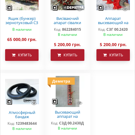
Ящик (бункер)
Висіваючий
Аппарат
зернотуковый СЗ
апарат сівалки
высевающий на
5,4 .Ремонтний
зернової СЗ
зерновую сеялку
В наличии
Код:
862284015
Код:
СЗГ 00.2420
бак на сівалку
3,6(5,4)
СЗ 3,6 СЗ 5,4 СЗП
В наличии
В наличии
СЗТ
65 000,00 грн.
5 200,00 грн.
5 200,00 грн.
КУПИТЬ
КУПИТЬ
КУПИТЬ
Деметра
Высевающий
Атмосферный
аппарат на
бандаж
зерновую сеялку
прикатывающего
Код:
СЗД 00.2430Д
Код:
1239483644
в сборе с дном СЗ
колеса СЗ 3,6 СЗ
В наличии
В наличии
5,4(3,6) Деметра
5,4 (КПЗ 280*60)