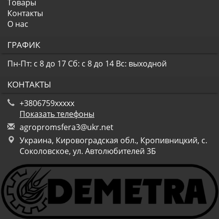
Товары
Контакты
О нас
ГРАФИК
Пн-Пт: с 8 до 17
Сб: с 8 до 14
Вс: выходной
КОНТАКТЫ
+3806759xxxxx
Показать телефоны
a
gro
pro
msf
era
3@u
kr.
net
Украина, Кировоградская обл., Кропивницкий, с.
Соколовское, ул. Автолюбителей 3Б