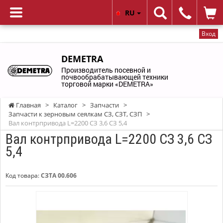
RU
Вход
DEMETRA
Производитель посевной и
почвообрабатывающей техники
торговой марки «DEMETRA»
Главная
>
Каталог
>
Запчасти
>
Запчасти к зерновым сеялкам СЗ, СЗТ, СЗП
>
Вал контрпривода L=2200 СЗ 3,6 СЗ 5,4
Вал контрпривода L=2200 СЗ 3,6 СЗ
5,4
Код товара:
СЗТА 00.606