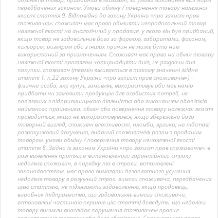
передбачених законом. Умови обміну / повернення товару належної
якості стаття 9. Відповідно до закону України «про захист прав
споживачів»: споживач має право обміняти непродовольчий товар
належної якості на аналогічний у продавця, у якого він був придбаний,
якщо товар не задовольнив його за формою, габаритами, фасоном,
кольором, розміром або з інших причин не може бути ним
використаний за призначенням. Споживач має право на обмін товару
належної якості протягом чотирнадцяти днів, не рахуючи дня
покупки. споживач (термін вживається в такому значенні згідно
статті 1. п.22 закону України «про захист прав споживачів») –
фізична особа, яка купує, замовляє, використовує або має намір
придбати чи замовити продукцію для особистих потреб, не
пов’язаних з підприємницькою діяльністю або виконанням обов’язків
найманого працівника. обмін або повернення товару належної якості
провадиться: якщо не використовувався; якщо збережено його
товарний вигляд, споживчі властивості, пломби, ярлики; на підставі
розрахунковий документ, виданий споживачеві разом з проданим
товаром. умови обміну / повернення товару неналежної якості
стаття 8. Згідно із законом України «про захист прав споживачів»: в
разі виявлення протягом встановленого гарантійного строку
недоліків споживач, в порядку та в строки, встановлені
законодавством, має право вимагати безоплатного усунення
недоліків товару в розумний строк. вимоги споживача, передбачених
цією статтею, не підлягають задоволенню, якщо продавець,
виробник (підприємство, що задовольняє вимоги споживача,
встановлені частиною першою цієї статті) доведуть, що недоліки
товару виникли внаслідок порушення споживачем правил
користування товаром або його зберігання. Споживач має право