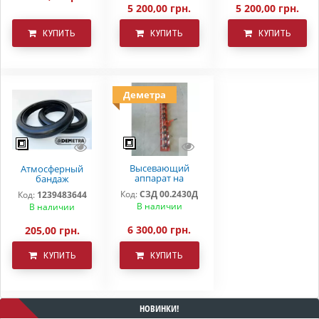
5 200,00 грн.
5 200,00 грн.
КУПИТЬ
КУПИТЬ
КУПИТЬ
Деметра
Высевающий
Атмосферный
аппарат на
бандаж
зерновую сеялку
прикатывающего
Код:
СЗД 00.2430Д
Код:
1239483644
в сборе с дном СЗ
колеса СЗ 3,6 СЗ
В наличии
В наличии
5,4(3,6) Деметра
5,4 (КПЗ 280*60)
6 300,00 грн.
205,00 грн.
КУПИТЬ
КУПИТЬ
НОВИНКИ!