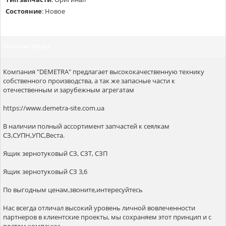
Состояние
:
Новое
Описание товара
Компания "DEMETRA" предлагает высококачественную технику
собственного производства, а так же запасные части к
отечественным и зарубежным агрегатам
https://www.demetra-site.com.ua
В наличии полный ассортимент запчастей к сеялкам
СЗ,СУПН,УПС,Веста.
Ящик зернотуковый СЗ, СЗТ, СЗП
Ящик зернотуковый СЗ 3,6
По выгодным ценам,звоните,интересуйтесь
Нас всегда отличал высокий уровень личной вовлеченности
партнеров в клиентские проекты, мы сохраняем этот принцип и с
ростом компании.