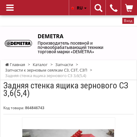
RU
Вход
DEMETRA
Производитель посевной и
почвообрабатывающей техники
торговой марки «DEMETRA»
Главная
>
Каталог
>
Запчасти
>
Запчасти к зерновым сеялкам СЗ, СЗТ, СЗП
>
Задняя стенка ящика зернового СЗ 3,6(5,4)
Задняя стенка ящика зернового СЗ
3,6(5,4)
Код товара:
864846743