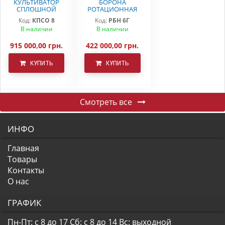
КУЛЬТИВАТОР
БОРОНА
СПЛОШНОЙ
РОТАЦИОННАЯ
ОБРАБОТКИ
РБН-6 Г
Код:
КПСО 8
Код:
РБН 6Г
КПСО-8 ДЕМЕТРА
В наличии
В наличии
915 000,00 грн.
422 000,00 грн.
КУПИТЬ
КУПИТЬ
Смотреть все
ИНФО
Главная
Товары
Контакты
О нас
ГРАФИК
Пн-Пт: с 8 до 17
Сб: с 8 до 14
Вс: выходной