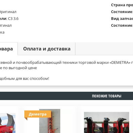
Страна пр
Оригинал
Состояние
ели
:
С3 3.6
Вид запча
игинал
Состояние
лка
овара
Оплата и доставка
евной и почвообрабатывающей техники торговой марки «DEMETRA» пре
е по выгодной цене
добным для вас способом!
ПОХОЖИЕ ТОВАРЫ
Деметра