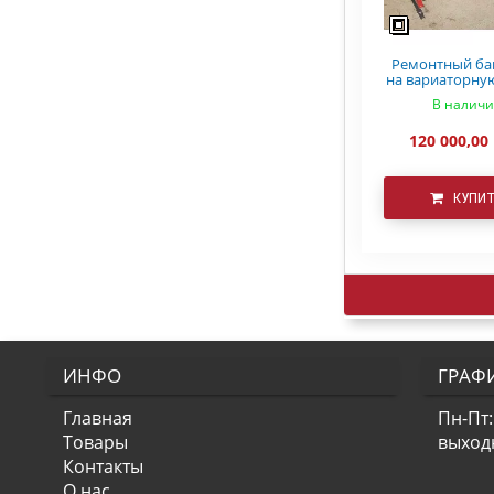
Ремонтный ба
на вариаторну
СЗ 5.4 Ast
В налич
120 000,00
КУПИ
ИНФО
ГРАФ
Главная
Пн-Пт:
Товары
выход
Контакты
О нас