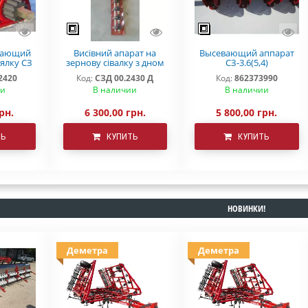
вающий
Висівний апарат на
Высевающий аппарат
ялку СЗ
зернову сівалку з дном
СЗ-3.6(5,4)
ЗП СЗТ
СЗ 3,6 СЗ 5,4 Деметра
мелкосемянный
2420
Код:
СЗД 00.2430 Д
Код:
862373990
ии
В наличии
В наличии
рн.
6 300,00 грн.
5 800,00 грн.
ТЬ
КУПИТЬ
КУПИТЬ
НОВИНКИ!
Деметра
Деметра