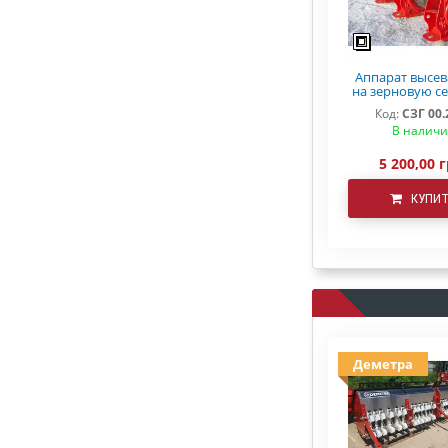
Аппарат высе
на зерновую се
3,6 СЗ 5,4 С
Код:
СЗГ 00.
В налич
5 200,00 г
КУПИ
Деметра