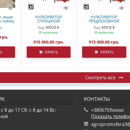
к, ящик
КУЛЬТИВАТОР
КУЛЬТИВАТОР
ю сеялку
СПЛОШНОЙ
ПРЕДПОСЕВНОЙ
ra
ОБРАБОТКИ ДЕМЕТРА
ОБРАБОТКИ КПСО-8
ии
Код:
КПСО 8
Код:
КПСО 8
КПСО-8
ДЕМЕТРА
В наличии
В наличии
 грн.
915 000,00 грн.
915 000,00 грн.
ТЬ
КУПИТЬ
КУПИТЬ
Смотреть все
ИК
КОНТАКТЫ
 с 8 до 17
Сб: с 8 до 14
Вс:
+3806759xxxxx
ной
Показать телеф
a
gro
pro
msf
era
3