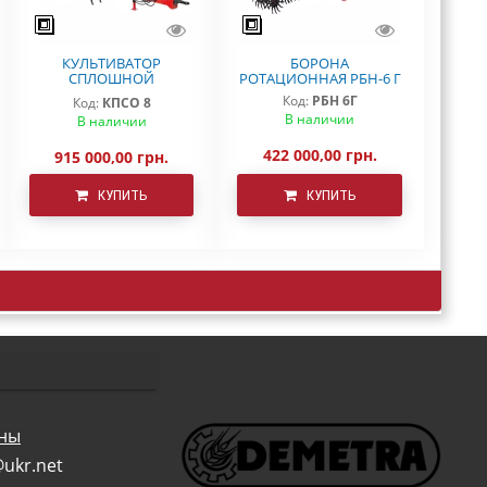
КУЛЬТИВАТОР
БОРОНА
СПЛОШНОЙ
РОТАЦИОННАЯ РБН-6 Г
ОБРАБОТКИ КПСО-8
Код:
РБН 6Г
Код:
КПСО 8
ДЕМЕТРА
В наличии
В наличии
422 000,00 грн.
915 000,00 грн.
КУПИТЬ
КУПИТЬ
оны
@u
kr.
net