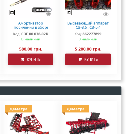
Амортизатор
Высевающий аппарат
посилений в зборі
СЗ-3.6 , СЗ-5.4
СЗ-3,6 (5,4)
"DEMETRA"
Код:
СЗГ 00.036-02К
Код:
862277899
В наличии
В наличии
580,00 грн.
5 200,00 грн.
КУПИТЬ
КУПИТЬ
Деметра
Деметра