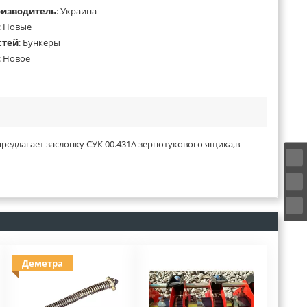
оизводитель
:
Украина
:
Новые
стей
:
Бункеры
:
Новое
длагает заслонку СУК 00.431А зернотукового ящика,в
Деметра