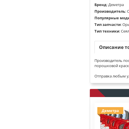
Бренд
:
Деметра
Производитель
:
Популярные мод
Тип запчасти
:
Ор
Тип техники
:
Сея
Описание т
Производитель пос
порошковой краск
Отправка любым у
Деметра