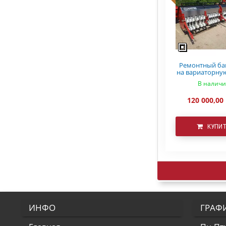
Ремонтный ба
на вариаторну
СЗ 5.4 Ast
В налич
120 000,00
КУПИ
ИНФО
ГРАФ