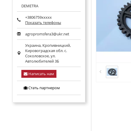
DEMETRA
+3806759xxxxx
Показать телефоны
agropromsfera3@ukr.net
Украина,
Кропивницкий
,
Кировоградская обл.
с.
Соколовское, ул.
Автолюбителей 3Б
Написать нам
Стать партнером