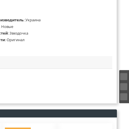
оизводитель
:
Украина
:
Новые
стей
:
Звездочка
сти
:
Оригинал