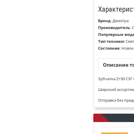
Характерис
Бренд
:
Деметра
Производитель
:
Популярные мод
Тип техники
:
Сея
Состояние
:
Новое
Описание т
Зубчатка Z=30 СЗГ 0
Широкий ассортим
Отправка без пред