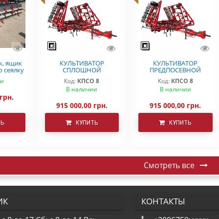
к, ящик
КУЛЬТИВАТОР
КУЛЬТИВАТОР
ю сеялку
СПЛОШНОЙ
ПРЕДПОСЕВНОЙ
ra
ОБРАБОТКИ ДЕМЕТРА
ОБРАБОТКИ КПСО-8
ии
Код:
КПСО 8
Код:
КПСО 8
КПСО-8
ДЕМЕТРА
В наличии
В наличии
 грн.
915 000,00 грн.
915 000,00 грн.
ТЬ
КУПИТЬ
КУПИТЬ
Смотреть все
ИК
КОНТАКТЫ