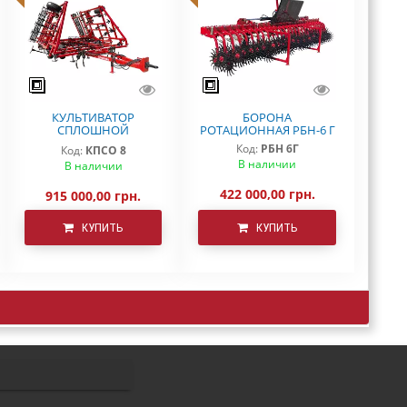
КУЛЬТИВАТОР
БОРОНА
СПЛОШНОЙ
РОТАЦИОННАЯ РБН-6 Г
ОБРАБОТКИ КПСО-8
Код:
РБН 6Г
Код:
КПСО 8
ДЕМЕТРА
В наличии
В наличии
422 000,00 грн.
915 000,00 грн.
КУПИТЬ
КУПИТЬ