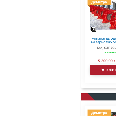
Деметра
Аппарат высе
на зерновую се
3,6 СЗ 5,4 С
Код:
СЗГ 00.
В налич
5 200,00 г
КУПИ
Деметра