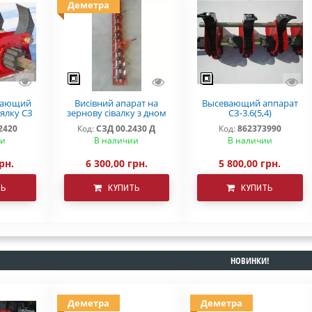
Деметра
вающий
Висівний апарат на
Высевающий аппарат
ялку СЗ
зернову сівалку з дном
СЗ-3.6(5,4)
ЗП СЗТ
СЗ 3,6 СЗ 5,4 Деметра
мелкосемянный
2420
Код:
СЗД 00.2430 Д
Код:
862373990
ии
В наличии
В наличии
рн.
6 300,00 грн.
5 800,00 грн.
ТЬ
КУПИТЬ
КУПИТЬ
НОВИНКИ!
Деметра
Деметра