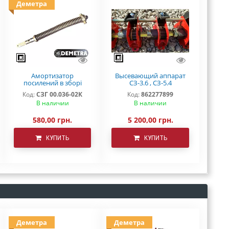
Деметра
Амортизатор
Высевающий аппарат
посилений в зборі
СЗ-3.6 , СЗ-5.4
СЗ-3,6 (5,4)
"DEMETRA"
Код:
СЗГ 00.036-02К
Код:
862277899
В наличии
В наличии
580,00 грн.
5 200,00 грн.
КУПИТЬ
КУПИТЬ
Деметра
Деметра