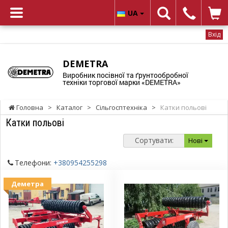
UA
Вхід
DEMETRA
Виробник посівної та ґрунтообробної
техніки торгової марки «DEMETRA»
Головна
>
Каталог
>
Сільгосптехніка
>
Катки польові
Катки польові
Сортувати:
Нові
Телефони:
+380954255298
Деметра