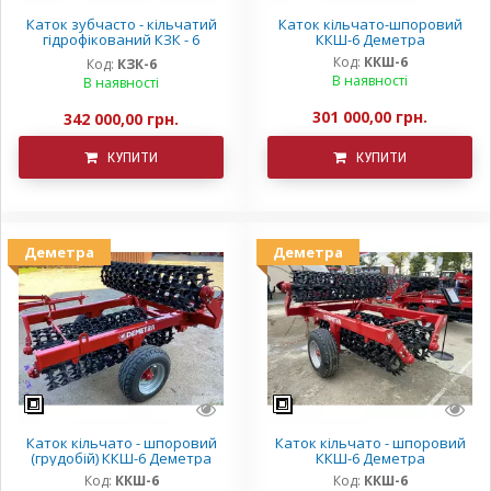
Каток зубчасто - кільчатий
Каток кільчато-шпоровий
гідрофікований КЗК - 6
ККШ-6 Деметра
Деметра
Код:
ККШ-6
Код:
КЗК-6
В наявності
В наявності
301 000,00 грн.
342 000,00 грн.
КУПИТИ
КУПИТИ
Деметра
Деметра
Каток кільчато - шпоровий
Каток кільчато - шпоровий
(грудобій) ККШ-6 Деметра
ККШ-6 Деметра
Код:
ККШ-6
Код:
ККШ-6