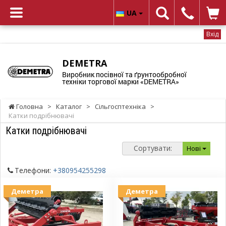
UA
Вхід
DEMETRA
Виробник посівної та ґрунтообробної
техніки торгової марки «DEMETRA»
Головна
>
Каталог
>
Сільгосптехніка
>
Катки подрібнювачі
Катки подрібнювачі
Сортувати:
Нові
Телефони:
+380954255298
Деметра
Деметра