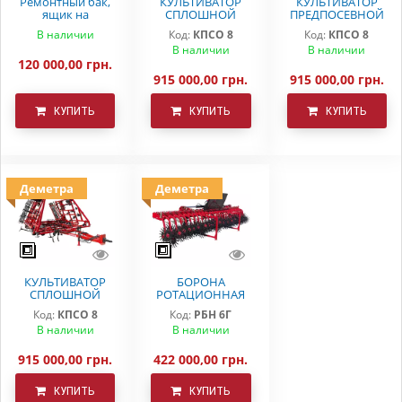
Ремонтный бак,
КУЛЬТИВАТОР
КУЛЬТИВАТОР
ящик на
СПЛОШНОЙ
ПРЕДПОСЕВНОЙ
вариаторную
ОБРАБОТКИ
ОБРАБОТКИ
В наличии
Код:
КПСО 8
Код:
КПСО 8
сеялку СЗ 5.4
ДЕМЕТРА КПСО-8
КПСО-8 ДЕМЕТРА
В наличии
В наличии
Astra
120 000,00 грн.
915 000,00 грн.
915 000,00 грн.
КУПИТЬ
КУПИТЬ
КУПИТЬ
Деметра
Деметра
КУЛЬТИВАТОР
БОРОНА
СПЛОШНОЙ
РОТАЦИОННАЯ
ОБРАБОТКИ
РБН-6 Г
Код:
КПСО 8
Код:
РБН 6Г
КПСО-8 ДЕМЕТРА
В наличии
В наличии
915 000,00 грн.
422 000,00 грн.
КУПИТЬ
КУПИТЬ