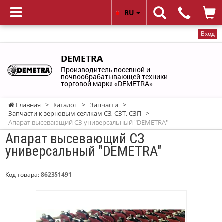
RU
Вход
DEMETRA
Производитель посевной и
почвообрабатывающей техники
торговой марки «DEMETRA»
Главная
>
Каталог
>
Запчасти
>
Запчасти к зерновым сеялкам СЗ, СЗТ, СЗП
>
Апарат высевающий СЗ универсальный "DEMETRA"
Апарат высевающий СЗ
универсальный "DEMETRA"
Код товара:
862351491