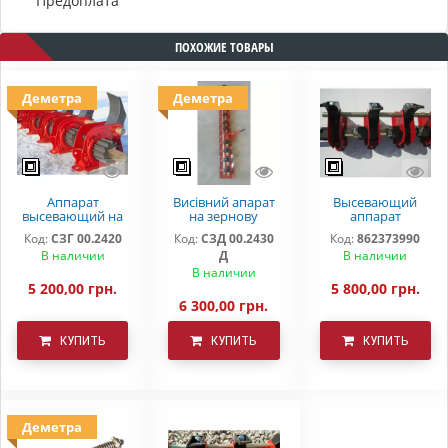
Предоплата
ПОХОЖИЕ ТОВАРЫ
Деметра
Деметра
Аппарат
Висівний апарат
Высевающий
высевающий на
на зернову
аппарат
зерновую сеялку
сівалку з дном СЗ
СЗ-3.6(5,4)
Код:
СЗГ 00.2420
Код:
СЗД 00.2430
Код:
862373990
СЗ 3,6 СЗ 5,4 СЗП
3,6 СЗ 5,4
мелкосемянный
В наличии
Д
В наличии
СЗТ
Деметра
В наличии
5 200,00 грн.
5 800,00 грн.
6 300,00 грн.
КУПИТЬ
КУПИТЬ
КУПИТЬ
Деметра