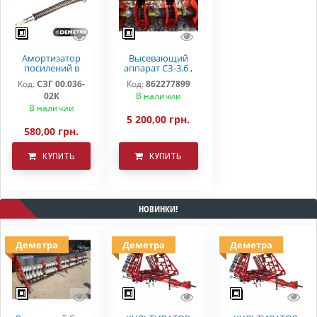
Амортизатор
Высевающий
посилений в
аппарат СЗ-3.6 ,
зборі СЗ-3,6 (5,4)
СЗ-5.4 "DEMETRA"
Код:
СЗГ 00.036-
Код:
862277899
02К
В наличии
В наличии
5 200,00 грн.
580,00 грн.
КУПИТЬ
КУПИТЬ
НОВИНКИ!
Деметра
Деметра
Деметра