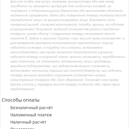
фізична особа, яка купує, замовляє, використовує або має намір
придбати чи замовити продукцію для особистих потреб, не
пов’язаних з підприємницькою діяльністю або виконанням обов’язків
найманого працівника. обмін або повернення товару належної якості
провадиться: якщо не використовувався; якщо збережено його
товарний вигляд, споживчі властивості, пломби, ярлики; на підставі
розрахунковий документ, виданий споживачеві разом з проданим
товаром. умови обміну / повернення товару неналежної якості
стаття 8. Згідно із законом України «про захист прав споживачів»: в
разі виявлення протягом встановленого гарантійного строку
недоліків споживач, в порядку та в строки, встановлені
законодавством, має право вимагати безоплатного усунення
недоліків товару в розумний строк. вимоги споживача, передбачених
цією статтею, не підлягають задоволенню, якщо продавець,
виробник (підприємство, що задовольняє вимоги споживача,
встановлені частиною першою цієї статті) доведуть, що недоліки
товару виникли внаслідок порушення споживачем правил
користування товаром або його зберігання. Споживач має право
брати участь у перевірці якості товару особисто або через свого
представника.
Способы оплаты
Безналичный расчёт
Наложенный платеж
Наличный расчёт