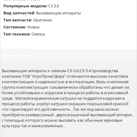
Популярные модели
:
С3 3.6
Вид запчастей
:
Высевающие аппараты
Тип запчасти
:
Оригинал
Состояние
:
Новое
Тип техники
:
Сеялка
Описание товара
Высевающие аппараты к сеялкам СЗ-3.6,СЗ-5.4 производства
компании ТОВ "АгроПромСфера" отличаются высоким качеством
комплектующих и надежностью в эксплуатации .Валы и метизная
группа комплектующих гальванически обработаны что делает их
более устойчивыми к коррозии в процессе работы в агрессивной
среде . Металлокерамическая катушка не поддается коррозии в
процессе работы ,корпус катушки окрашен порошковой краской
что гарантирует его долговечность . Так же под заказ можно
приобрести универсалный , двухкатушечный высевающий аппарат ,
с помощью которого можно высевать как обычные зерновые
культуры так и мелкосемянные .