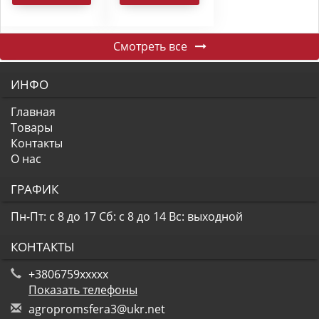
Смотреть все
ИНФО
Главная
Товары
Контакты
О нас
ГРАФИК
Пн-Пт: с 8 до 17
Сб: с 8 до 14
Вс: выходной
КОНТАКТЫ
+3806759xxxxx
Показать телефоны
a
gro
pro
msf
era
3@u
kr.
net