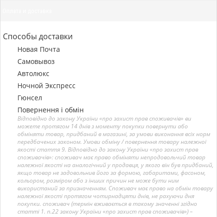
Оплата и доставка
Способы доставки
Новая Почта
Самовывоз
Автолюкс
Ночной Экспресс
Гюнсел
Повернення і обмін
Відповідно до закону України «про захист прав споживачів» ви
можете протягом 14 днів з моменту покупки повернути або
обміняти товар, придбаний в магазині, за умови виконання всіх норм
передбачених законом. Умови обміну / повернення товару належної
якості стаття 9. Відповідно до закону України «про захист прав
споживачів»: споживач має право обміняти непродовольчий товар
належної якості на аналогічний у продавця, у якого він був придбаний,
якщо товар не задовольнив його за формою, габаритами, фасоном,
кольором, розміром або з інших причин не може бути ним
використаний за призначенням. Споживач має право на обмін товару
належної якості протягом чотирнадцяти днів, не рахуючи дня
покупки. споживач (термін вживається в такому значенні згідно
статті 1. п.22 закону України «про захист прав споживачів») –