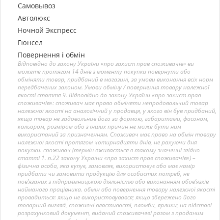
Самовывоз
Автолюкс
Ночной Экспресс
Гюнсел
Повернення і обмін
Відповідно до закону України «про захист прав споживачів» ви
можете протягом 14 днів з моменту покупки повернути або
обміняти товар, придбаний в магазині, за умови виконання всіх норм
передбачених законом. Умови обміну / повернення товару належної
якості стаття 9. Відповідно до закону України «про захист прав
споживачів»: споживач має право обміняти непродовольчий товар
належної якості на аналогічний у продавця, у якого він був придбаний,
якщо товар не задовольнив його за формою, габаритами, фасоном,
кольором, розміром або з інших причин не може бути ним
використаний за призначенням. Споживач має право на обмін товару
належної якості протягом чотирнадцяти днів, не рахуючи дня
покупки. споживач (термін вживається в такому значенні згідно
статті 1. п.22 закону України «про захист прав споживачів») –
фізична особа, яка купує, замовляє, використовує або має намір
придбати чи замовити продукцію для особистих потреб, не
пов’язаних з підприємницькою діяльністю або виконанням обов’язків
найманого працівника. обмін або повернення товару належної якості
провадиться: якщо не використовувався; якщо збережено його
товарний вигляд, споживчі властивості, пломби, ярлики; на підставі
розрахунковий документ, виданий споживачеві разом з проданим