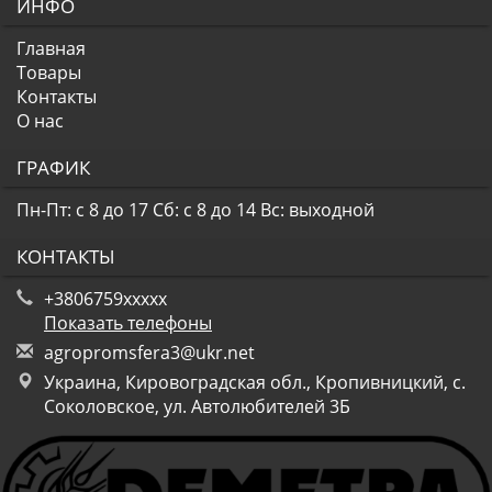
ИНФО
Главная
Товары
Контакты
О нас
ГРАФИК
Пн-Пт: с 8 до 17
Сб: с 8 до 14
Вс: выходной
КОНТАКТЫ
+3806759xxxxx
Показать телефоны
a
gro
pro
msf
era
3@u
kr.
net
Украина, Кировоградская обл., Кропивницкий, с.
Соколовское, ул. Автолюбителей 3Б