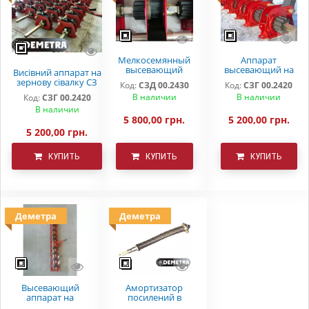
Мелкосемянный
Аппарат
высевающий
высевающий на
Висівний аппарат на
аппарат на
зерновую сеялку
зернову сівалку СЗ
Код:
СЗД 00.2430
Код:
СЗГ 00.2420
зерновую сеялку
СЗ 3,6 СЗ 5,4 СЗП
3,6 СЗ 5,4 СЗП
В наличии
В наличии
Код:
СЗГ 00.2420
СЗ 3,6 СЗ 5,4
СЗТ
СЗТ(металокераміка
В наличии
)
5 800,00 грн.
5 200,00 грн.
5 200,00 грн.
КУПИТЬ
КУПИТЬ
КУПИТЬ
Деметра
Деметра
Высевающий
Амортизатор
аппарат на
посилений в
зерновую сеялку
зборі СЗ-3,6 (5,4)