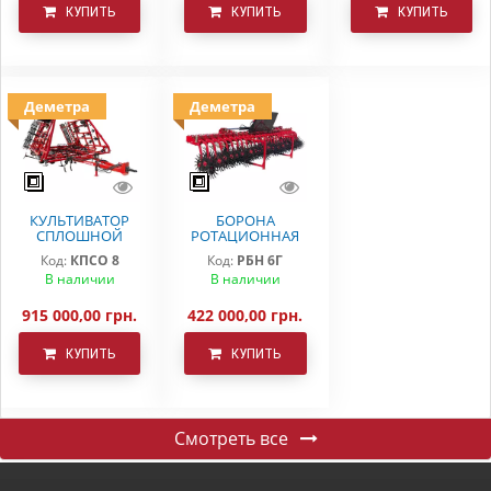
КУПИТЬ
КУПИТЬ
КУПИТЬ
Деметра
Деметра
КУЛЬТИВАТОР
БОРОНА
СПЛОШНОЙ
РОТАЦИОННАЯ
ОБРАБОТКИ
РБН-6 Г
Код:
КПСО 8
Код:
РБН 6Г
КПСО-8 ДЕМЕТРА
В наличии
В наличии
915 000,00 грн.
422 000,00 грн.
КУПИТЬ
КУПИТЬ
Смотреть все