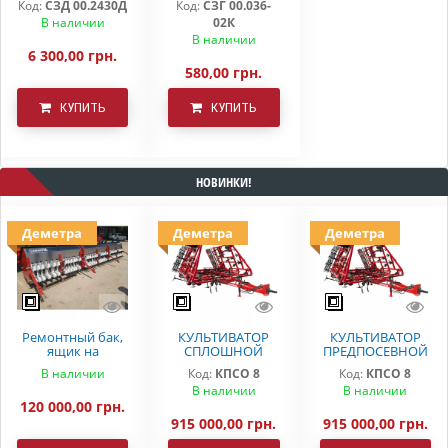
Код:
СЗД 00.2430Д
Код:
СЗГ 00.036-
в сборе с дном СЗ
В наличии
02К
5,4(3,6) Деметра
В наличии
6 300,00 грн.
580,00 грн.
КУПИТЬ
КУПИТЬ
НОВИНКИ!
Деметра
Деметра
Деметра
Ремонтный бак,
КУЛЬТИВАТОР
КУЛЬТИВАТОР
ящик на
СПЛОШНОЙ
ПРЕДПОСЕВНОЙ
вариаторную
ОБРАБОТКИ
ОБРАБОТКИ
В наличии
Код:
КПСО 8
Код:
КПСО 8
сеялку СЗ 5.4
ДЕМЕТРА КПСО-8
КПСО-8 ДЕМЕТРА
В наличии
В наличии
Astra
120 000,00 грн.
915 000,00 грн.
915 000,00 грн.