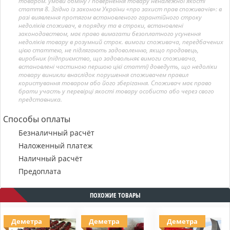
товаром. умови обміну / повернення товару неналежної якості
стаття 8. Згідно із законом України «про захист прав споживачів»: в
разі виявлення протягом встановленого гарантійного строку
недоліків споживач, в порядку та в строки, встановлені
законодавством, має право вимагати безоплатного усунення
недоліків товару в розумний строк. вимоги споживача, передбачених
цією статтею, не підлягають задоволенню, якщо продавець,
виробник (підприємство, що задовольняє вимоги споживача,
встановлені частиною першою цієї статті) доведуть, що недоліки
товару виникли внаслідок порушення споживачем правил
користування товаром або його зберігання. Споживач має право
брати участь у перевірці якості товару особисто або через свого
представника.
Способы оплаты
Безналичный расчёт
Наложенный платеж
Наличный расчёт
Предоплата
ПОХОЖИЕ ТОВАРЫ
Деметра
Деметра
Деметра