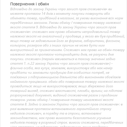
Повернення і обмін
Відповідно до закону України «про захист прав споживачів» ви
можете протягом 14 днів з моменту покупки повернути або
обміняти товар, придбаний в магазині, за умови виконання всіх норм
передбачених законом. Умови обміну / повернення товару належної
якості стаття 9. Відповідно до закону України «про захист прав
споживачів»: споживач має право обміняти непродовольчий товар
належної якості на аналогічний у продавця, у якого він був придбаний,
якщо товар не задовольнив його за формою, габаритами, фасоном,
кольором, розміром або з інших причин не може бути ним
використаний за призначенням. Споживач має право на обмін товару
належної якості протягом чотирнадцяти днів, не рахуючи дня
покупки. споживач (термін вживається в такому значенні згідно
статті 1. п.22 закону України «про захист прав споживачів») –
фізична особа, яка купує, замовляє, використовує або має намір
придбати чи замовити продукцію для особистих потреб, не
пов’язаних з підприємницькою діяльністю або виконанням обов’язків
найманого працівника. обмін або повернення товару належної якості
провадиться: якщо не використовувався; якщо збережено його
товарний вигляд, споживчі властивості, пломби, ярлики; на підставі
розрахунковий документ, виданий споживачеві разом з проданим
товаром. умови обміну / повернення товару неналежної якості
стаття 8. Згідно із законом України «про захист прав споживачів»: в
разі виявлення протягом встановленого гарантійного строку
недоліків споживач, в порядку та в строки, встановлені
законодавством, має право вимагати безоплатного усунення
недоліків товару в розумний строк. вимоги споживача, передбачених
цією статтею, не підлягають задоволенню, якщо продавець,