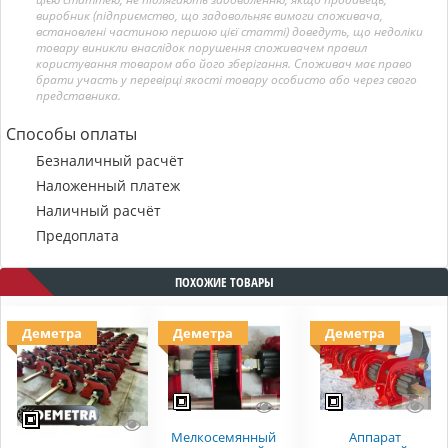
виробник (підприємство, що задовольняє вимоги споживача,
встановлені частиною першою цієї статті) доведуть, що недоліки
товару виникли внаслідок порушення споживачем правил
користування товаром або його зберігання. Споживач має право
брати участь у перевірці якості товару особисто або через свого
представника.
Способы оплаты
Безналичный расчёт
Наложенный платеж
Наличный расчёт
Предоплата
ПОХОЖИЕ ТОВАРЫ
Деметра
Деметра
Деметра
Мелкосемянный
Аппарат