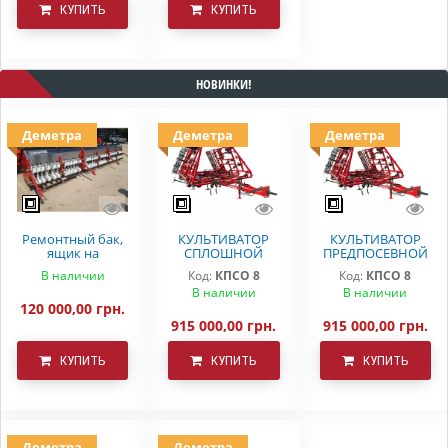
КУПИТЬ
КУПИТЬ
НОВИНКИ!
Деметра
Деметра
Деметра
Ремонтный бак,
КУЛЬТИВАТОР
КУЛЬТИВАТОР
ящик на
СПЛОШНОЙ
ПРЕДПОСЕВНОЙ
вариаторную
ОБРАБОТКИ
ОБРАБОТКИ
В наличии
Код:
КПСО 8
Код:
КПСО 8
сеялку СЗ 5.4
ДЕМЕТРА КПСО-8
КПСО-8 ДЕМЕТРА
В наличии
В наличии
Astra
120 000,00 грн.
915 000,00 грн.
915 000,00 грн.
КУПИТЬ
КУПИТЬ
КУПИТЬ
Деметра
Деметра