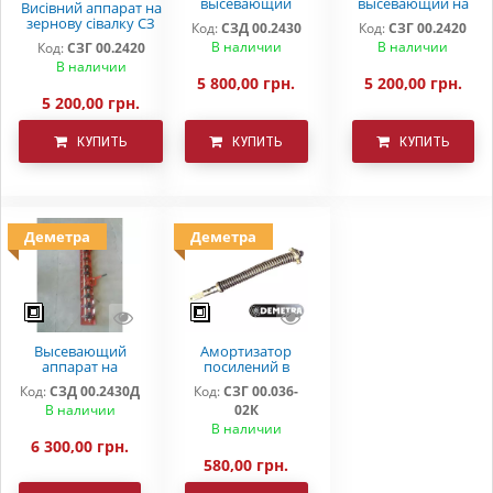
высевающий
высевающий на
Висівний аппарат на
аппарат на
зерновую сеялку
зернову сівалку СЗ
Код:
СЗД 00.2430
Код:
СЗГ 00.2420
зерновую сеялку
СЗ 3,6 СЗ 5,4 СЗП
3,6 СЗ 5,4 СЗП
В наличии
В наличии
Код:
СЗГ 00.2420
СЗ 3,6 СЗ 5,4
СЗТ
СЗТ(металокераміка
В наличии
)
5 800,00 грн.
5 200,00 грн.
5 200,00 грн.
КУПИТЬ
КУПИТЬ
КУПИТЬ
Деметра
Деметра
Высевающий
Амортизатор
аппарат на
посилений в
зерновую сеялку
зборі СЗ-3,6 (5,4)
Код:
СЗД 00.2430Д
Код:
СЗГ 00.036-
в сборе с дном СЗ
В наличии
02К
5,4(3,6) Деметра
В наличии
6 300,00 грн.
580,00 грн.