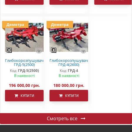
Деметра
Деметра
Глибокорозпушувач
Глибокорозпушувач
ГРД-5(2500)
ГРД-4(2600)
Код:
ГРД-5(2500)
Код:
ГРД-4
В наявності
В наявності
196 000,00 грн.
180 000,00 грн.
КУПИТИ
КУПИТИ
Смотреть все