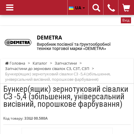
UA
Вхід
DEMETRA
Виробник посівної та ґрунтообробної
техніки торгової марки «DEMETRA»
Головна
>
Каталог
>
Запчастини
>
Запчастини до зернових сівалок СЗ, СЗТ, СЗП
>
Бункер(ящик) зернотуковий сівалки СЗ -5,4 (збільшення,
універсальний висівний, порошкове фарбування)
Бункер(ящик) зернотуковий сівалки
СЗ -5,4 (збільшення, універсальний
висівний, порошкове фарбування)
Код товару:
ЗЗШ 00.580А