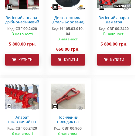
Диск сошника
Висівний апарат
Висівний аппарат
(Сталь Борована)
Деметра
дрібнонасінневий
СЗ 3,6(5,4)
СЗ-3.6(5,4)
СЗ 3,6 (5,4)
Код:
Н 105.03.010-
Код:
СЗГ 00.2420
Код:
СЗГ 00.2420
"Demetra"
дрібнонасіннєвий
04
В наявності
В наявності
В наявності
5 800,00 грн.
5 800,00 грн.
650,00 грн.
КУПИТИ
КУПИТИ
КУПИТИ
Апарат
Посилений
висіваючий на
поводок на
зернову сівалку
зернову сівалку
Код:
СЗГ 00.2420
Код:
СЗГ 00.960
СЗ 3,6 СЗ 5,4 СЗП
СЗ-3.6 СЗГ 00.960
В наявності
В наявності
СЗТ
(короткий)