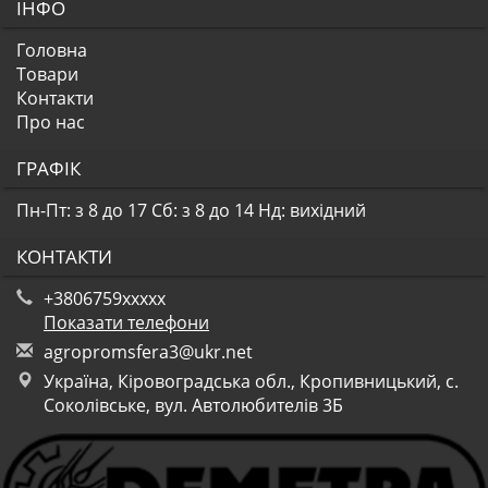
ІНФО
Головна
Товари
Контакти
Про нас
ГРАФІК
Пн-Пт: з 8 до 17
Сб: з 8 до 14
Нд: вихідний
КОНТАКТИ
+3806759xxxxx
Показати телефони
a
gro
pro
msf
era
3@u
kr.
net
Україна, Кіровоградська обл., Кропивницький, с.
Соколівське, вул. Автолюбителів 3Б