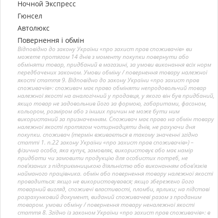
Ночной Экспресс
Гюнсел
Автолюкс
Повернення і обмін
Відповідно до закону України «про захист прав споживачів» ви
можете протягом 14 днів з моменту покупки повернути або
обміняти товар, придбаний в магазині, за умови виконання всіх норм
передбачених законом. Умови обміну / повернення товару належної
якості стаття 9. Відповідно до закону України «про захист прав
споживачів»: споживач має право обміняти непродовольчий товар
належної якості на аналогічний у продавця, у якого він був придбаний,
якщо товар не задовольнив його за формою, габаритами, фасоном,
кольором, розміром або з інших причин не може бути ним
використаний за призначенням. Споживач має право на обмін товару
належної якості протягом чотирнадцяти днів, не рахуючи дня
покупки. споживач (термін вживається в такому значенні згідно
статті 1. п.22 закону України «про захист прав споживачів») –
фізична особа, яка купує, замовляє, використовує або має намір
придбати чи замовити продукцію для особистих потреб, не
пов’язаних з підприємницькою діяльністю або виконанням обов’язків
найманого працівника. обмін або повернення товару належної якості
провадиться: якщо не використовувався; якщо збережено його
товарний вигляд, споживчі властивості, пломби, ярлики; на підставі
розрахунковий документ, виданий споживачеві разом з проданим
товаром. умови обміну / повернення товару неналежної якості
стаття 8. Згідно із законом України «про захист прав споживачів»: в