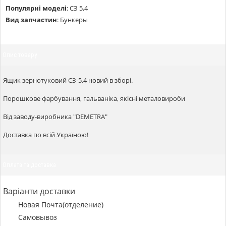
Популярні моделі
:
СЗ 5,4
Вид запчастин
:
Бункеры
Опис товару
Ящик зернотуковий СЗ-5.4 новий в зборі.
Порошкове фарбування, гальваніка, якісні металовироби
Від заводу-виробника "DEMETRA"
Доставка по всій Україною!
Оплата та доставка
Варіанти доставки
Новая Почта(отделение)
Самовывоз