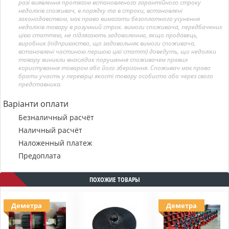
разі виявлення протягом встановленого гарантійного строку
недоліків споживач, в порядку та в строки, встановлені
законодавством, має право вимагати безоплатного усунення
недоліків товару в розумний строк. вимоги споживача, передбачених
цією статтею, не підлягають задоволенню, якщо продавець,
виробник (підприємство, що задовольняє вимоги споживача,
встановлені частиною першою цієї статті) доведуть, що недоліки
товару виникли внаслідок порушення споживачем правил
користування товаром або його зберігання. Споживач має право
брати участь у перевірці якості товару особисто або через свого
представника.
Варіанти оплати
Безналичный расчёт
Наличный расчёт
Наложенный платеж
Предоплата
ПОХОЖИЕ ТОВАРЫ
Деметра
Деметра