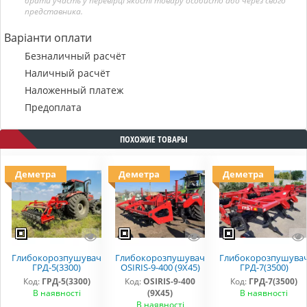
брати участь у перевірці якості товару особисто або через свого
представника.
Варіанти оплати
Безналичный расчёт
Наличный расчёт
Наложенный платеж
Предоплата
ПОХОЖИЕ ТОВАРЫ
Деметра
Деметра
Деметра
Глибокорозпушувач
Глибокорозпушувач
Глибокорозпушува
ГРД-5(3300)
OSIRIS-9-400 (9Х45)
ГРД-7(3500)
Код:
ГРД-5(3300)
Код:
OSIRIS-9-400
Код:
ГРД-7(3500)
В наявності
(9Х45)
В наявності
В наявності