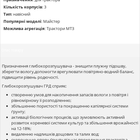
Кількість корпусів
:
3
Тип
:
навісний
Популярні моделі
:
Майстер
Можлива агрегація
:
Трактори МТЗ
Опис товару
Призначення глибокорозпушувача - знищити плужну підошву,
зберегти вологу,допомогти врегулювати повітряно-водний баланс,
підвищити рівень родючості.
Глибокорозпушувач ГРД сприяє:
створенню умов для накопичення запасів вологи з повітря і
рівномірному її розподіленню;
збільшенню пористості та покращенню капілярної системи
ґрунту;
активації біологічних процесів, що зумовлюють активний
розвиток кореневої системи культур та збільшення врожайності
на 12-18%;
видаленню надлишків дощових та талих вод;
скороченню опору ґрунту під час проходження тракторів з