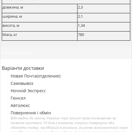
довжина, м
2,3
ширина, м
2,1
висота, м
1,34
Маса, кг
780
Оплата та доставка
Варіанти доставки
Новая Почта(отделение)
Самовывоз
Ночной Экспресс
Гюнсел
Автолюкс
Повернення і обмін
Відповідно до закону України «про захист прав споживачів» ви
можете протягом 14 днів з моменту покупки повернути або
обміняти товар, придбаний в магазині, за умови виконання всіх норм