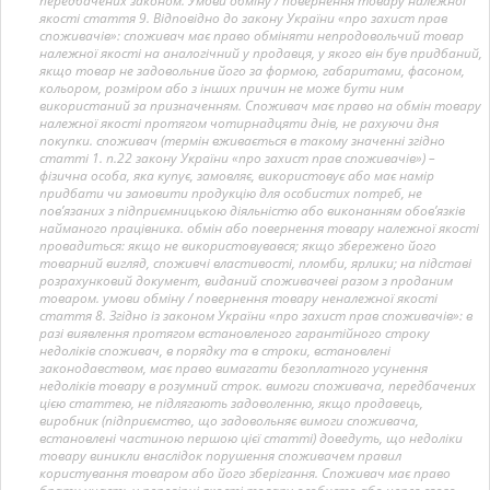
передбачених законом. Умови обміну / повернення товару належної
якості стаття 9. Відповідно до закону України «про захист прав
споживачів»: споживач має право обміняти непродовольчий товар
належної якості на аналогічний у продавця, у якого він був придбаний,
якщо товар не задовольнив його за формою, габаритами, фасоном,
кольором, розміром або з інших причин не може бути ним
використаний за призначенням. Споживач має право на обмін товару
належної якості протягом чотирнадцяти днів, не рахуючи дня
покупки. споживач (термін вживається в такому значенні згідно
статті 1. п.22 закону України «про захист прав споживачів») –
фізична особа, яка купує, замовляє, використовує або має намір
придбати чи замовити продукцію для особистих потреб, не
пов’язаних з підприємницькою діяльністю або виконанням обов’язків
найманого працівника. обмін або повернення товару належної якості
провадиться: якщо не використовувався; якщо збережено його
товарний вигляд, споживчі властивості, пломби, ярлики; на підставі
розрахунковий документ, виданий споживачеві разом з проданим
товаром. умови обміну / повернення товару неналежної якості
стаття 8. Згідно із законом України «про захист прав споживачів»: в
разі виявлення протягом встановленого гарантійного строку
недоліків споживач, в порядку та в строки, встановлені
законодавством, має право вимагати безоплатного усунення
недоліків товару в розумний строк. вимоги споживача, передбачених
цією статтею, не підлягають задоволенню, якщо продавець,
виробник (підприємство, що задовольняє вимоги споживача,
встановлені частиною першою цієї статті) доведуть, що недоліки
товару виникли внаслідок порушення споживачем правил
користування товаром або його зберігання. Споживач має право