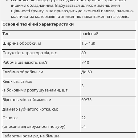
іншими обладнанням. Відбувається шляхом зменшення
щільності ґрунту, а це призводить до економії палива, паливно-
мастильних матеріалів та зниженню навантаження на сервіс;
Основні технічні характеристики
Тип
навісний
Ширина обробки, м
1,5 (1,8)
Потужність трактора від, к. с.
80
Рабоча швидкість, км/г
7-10
Глибина обробки, см
До 50
Кількість стійок
3
(з боковими розпушувачами), шт.
Відстань між стійками, см
60/75
Діаметр зубчатого котка, см:
Основа;
22
(описана від окружності по зубу)
54
Габаритні розміри, не більше: