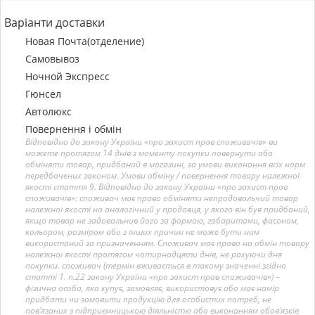
Варіанти доставки
Новая Почта(отделение)
Самовывоз
Ночной Экспресс
Гюнсел
Автолюкс
Повернення і обмін
Відповідно до закону України «про захист прав споживачів» ви
можете протягом 14 днів з моменту покупки повернути або
обміняти товар, придбаний в магазині, за умови виконання всіх норм
передбачених законом. Умови обміну / повернення товару належної
якості стаття 9. Відповідно до закону України «про захист прав
споживачів»: споживач має право обміняти непродовольчий товар
належної якості на аналогічний у продавця, у якого він був придбаний,
якщо товар не задовольнив його за формою, габаритами, фасоном,
кольором, розміром або з інших причин не може бути ним
використаний за призначенням. Споживач має право на обмін товару
належної якості протягом чотирнадцяти днів, не рахуючи дня
покупки. споживач (термін вживається в такому значенні згідно
статті 1. п.22 закону України «про захист прав споживачів») –
фізична особа, яка купує, замовляє, використовує або має намір
придбати чи замовити продукцію для особистих потреб, не
пов’язаних з підприємницькою діяльністю або виконанням обов’язків