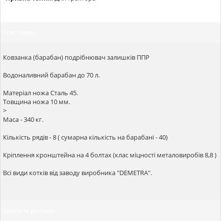
Опис товару
Ковзанка (барабан) подрібнювач залишків ППР
Водоналивний барабан до 70 л.
Матеріал ножа Сталь 45.
Товщина ножа 10 мм.
>
Маса - 340 кг.
Кількість рядів - 8 ( сумарна кількість на барабані - 40)
Кріплення кронштейна на 4 болтах (клас міцності металовиробів 8,8 )
Всі види котків від заводу виробника "DEMETRA".
Оплата та доставка