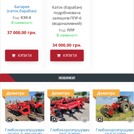
Батарея
Каток (барабан)
(каток,барабан)
подрібнювача
зубчасто-
Код:
КЗК-6
залишків ППР-6
кільчатий КЗК
В наявності
(водоналивний)
Код:
ППР
37 000,00 грн.
В наявності
34 000,00 грн.
КУПИТИ
КУПИТИ
НОВИНКИ!
Деметра
Деметра
Деметра
Глибокорозпушувач
Глибокорозпушувач
Глибокорозпушува
OSIRIS-9-400 (9Х45)
ГРД-7(3500)
ГРД-5(3300)