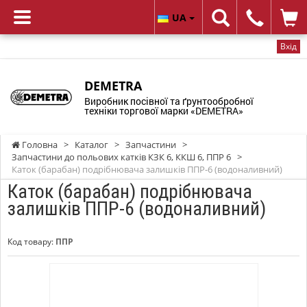
UA
Вхід
DEMETRA
Виробник посівної та ґрунтообробної
техніки торгової марки «DEMETRA»
Головна
>
Каталог
>
Запчастини
>
Запчастини до польових катків КЗК 6, ККШ 6, ППР 6
>
Каток (барабан) подрібнювача залишків ППР-6 (водоналивний)
Каток (барабан) подрібнювача
залишків ППР-6 (водоналивний)
Код товару:
ППР