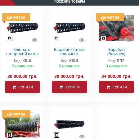
ПОХОЖИЕ ТОВАРЫ
Деметра
Деметра
Кільчато-
Барабан (каток)
Барабан
шпоровий каток
кільчасто-
(батарея)
(барабан) ККШ-6
шпоровий ККШ-6
подрібнювач
Код:
ККШ
Код:
ККШ
Код:
ППР
пожнивних
В наявності
В наявності
В наявності
решток ППР
30 000,00 грн.
30 000,00 грн.
34 000,00 грн.
КУПИТИ
КУПИТИ
КУПИТИ
Деметра