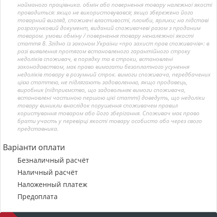
найманого працівника. обмін або повернення товару належної якості
провадиться: якщо не використовувався; якщо збережено його
товарний вигляд, споживчі властивості, пломби, ярлики; на підставі
розрахунковий документ, виданий споживачеві разом з проданим
товаром. умови обміну / повернення товару неналежної якості
стаття 8. Згідно із законом України «про захист прав споживачів»: в
разі виявлення протягом встановленого гарантійного строку
недоліків споживач, в порядку та в строки, встановлені
законодавством, має право вимагати безоплатного усунення
недоліків товару в розумний строк. вимоги споживача, передбачених
цією статтею, не підлягають задоволенню, якщо продавець,
виробник (підприємство, що задовольняє вимоги споживача,
встановлені частиною першою цієї статті) доведуть, що недоліки
товару виникли внаслідок порушення споживачем правил
користування товаром або його зберігання. Споживач має право
брати участь у перевірці якості товару особисто або через свого
представника.
Варіанти оплати
Безналичный расчёт
Наличный расчёт
Наложенный платеж
Предоплата