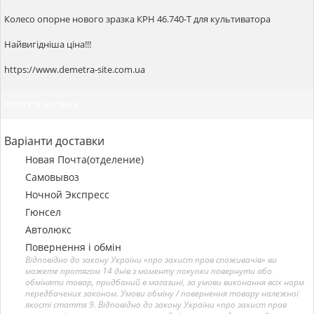
Колесо опорне нового зразка КРН 46.740-Т для культиватора
Найвигідніша ціна!!!
https://www.demetra-site.com.ua
Оплата та доставка
Варіанти доставки
Новая Почта(отделение)
Самовывоз
Ночной Экспресс
Гюнсел
Автолюкс
Повернення і обмін
Відповідно до закону України «про захист прав споживачів» ви
можете протягом 14 днів з моменту покупки повернути або
обміняти товар, придбаний в магазині, за умови виконання всіх норм
передбачених законом. Умови обміну / повернення товару належної
якості стаття 9. Відповідно до закону України «про захист прав