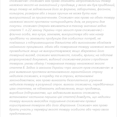
споживачів»: споживач має право обміняти непродовольчий товар
належної якості на аналогічний у продавця, у якого він був придбаний,
якщо товар не задовольнив його за формою, габаритами, фасоном,
кольором, розміром або з інших причин не може бути ним
використаний за призначенням. Споживач має право на обмін товару
належної якості протягом чотирнадцяти днів, не рахуючи дня
покупки. споживач (термін вживається в такому значенні згідно
статті 1. п.22 закону України «про захист прав споживачів») –
фізична особа, яка купує, замовляє, використовує або має намір
придбати чи замовити продукцію для особистих потреб, не
пов’язаних з підприємницькою діяльністю або виконанням обов’язків
найманого працівника. обмін або повернення товару належної якості
провадиться: якщо не використовувався; якщо збережено його
товарний вигляд, споживчі властивості, пломби, ярлики; на підставі
розрахунковий документ, виданий споживачеві разом з проданим
товаром. умови обміну / повернення товару неналежної якості
стаття 8. Згідно із законом України «про захист прав споживачів»: в
разі виявлення протягом встановленого гарантійного строку
недоліків споживач, в порядку та в строки, встановлені
законодавством, має право вимагати безоплатного усунення
недоліків товару в розумний строк. вимоги споживача, передбачених
цією статтею, не підлягають задоволенню, якщо продавець,
виробник (підприємство, що задовольняє вимоги споживача,
встановлені частиною першою цієї статті) доведуть, що недоліки
товару виникли внаслідок порушення споживачем правил
користування товаром або його зберігання. Споживач має право
брати участь у перевірці якості товару особисто або через свого
представника.