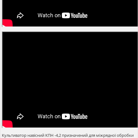
Культиватор навісний КПН -4,2 призначений для міжрядної обробки