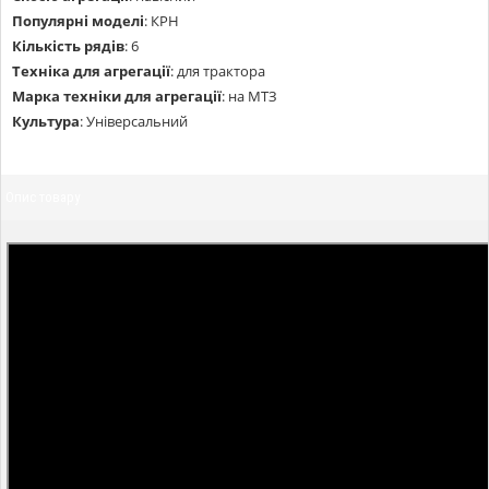
Популярні моделі
:
КРН
Кількість рядів
:
6
Техніка для агрегації
:
для трактора
Марка техніки для агрегації
:
на МТЗ
Культура
:
Універсальний
Опис товару