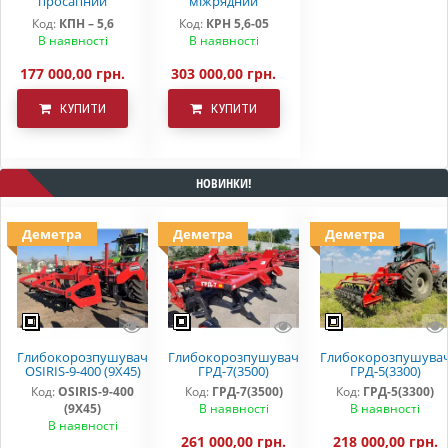
просапний
міжрядний
КПН-5,6 Demetra,
культиватор КРН
Код:
КПН – 5,6
Код:
КРН 5,6-05
КРН - 5,6 (без
5.6 Деметра на S-
В наявності
В наявності
системи
подібній стійці з
внесення добрив)
КАС
177 000,00 грн.
303 000,00 грн.
КУПИТИ
КУПИТИ
НОВИНКИ!
Деметра
Деметра
Деметра
Глибокорозпушувач
Глибокорозпушувач
Глибокорозпушува
OSIRIS-9-400 (9Х45)
ГРД-7(3500)
ГРД-5(3300)
Код:
OSIRIS-9-400
Код:
ГРД-7(3500)
Код:
ГРД-5(3300)
(9Х45)
В наявності
В наявності
В наявності
261 000,00 грн.
218 000,00 грн.