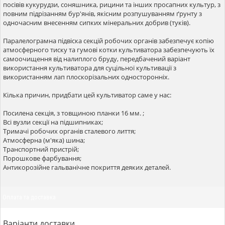
посівів кукурудзи, соняшника, рицини та інших просапних культур, з
повним підрізанням бур'янів, якісним розпушуванням ґрунту з
одночасним внесенням сипких мінеральних добрив (туків).
Паралелограмна підвіска секцій робочих органів забезпечує копію
атмосферного тиску та гумові котки культиватора забезпечують їх
самоочищення від налиплого бруду, передбачений варіант
використання культиватора для суцільної культивації з
використанням лап плоскорізальних односторонніх.
Кілька причин, придбати цей культиватор саме у нас:
Посилена секція, з товщиною планки 16 мм. ;
Всі вузли секції на підшипниках;
Тримачі робочих органів сталевого лиття;
Атмосферна (м'яка) шина;
Транспортний пристрій;
Порошкове фарбування;
Антикорозійне гальванічне покриття деяких деталей.
Оплата та доставка
Варіанти доставки