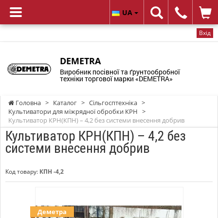
UA
Вхід
DEMETRA
Виробник посівної та ґрунтообробної
техніки торгової марки «DEMETRA»
Головна
>
Каталог
>
Сільгосптехніка
>
Культиватори для міжрядної обробки КРН
>
Культиватор КРН(КПН) – 4,2 без системи внесення добрив
Культиватор КРН(КПН) – 4,2 без
системи внесення добрив
Код товару:
КПН -4,2
Деметра