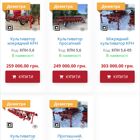
Деметра
Деметра
Деметра
Культиватор
Культиватор
Міжрядний
міжрядний КРН
просапний
культиватор КРН
(КПН-)5,6 із
Деметра КПН
5.6 Деметра на S-
Код:
КПН-5,6
Код:
КПН 5,6
Код:
КПН 5,6-05
системою
(КРН) -5,6 із
подібній стійці з
В наявності
В наявності
В наявності
внесення рідких
системою
КАС
добрив КАС
внесення добрив
259 000,00 грн.
249 000,00 грн.
303 000,00 грн.
КУПИТИ
КУПИТИ
КУПИТИ
Деметра
Деметра
Культиватор
Пропашний,