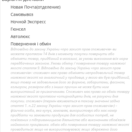
Новая Почта(отделение)
Самовывоз
Ночной Экспресс
Гюнсел
Автолюкс
Повернення і обмін
Відповідно до закону України «про захист прав споживачів» ви
можете протягом 14 днів з моменту покупки повернути або
обміняти товар, придбаний в магазині, за умови виконання всіх норм
передбачених законом. Умови обміну / повернення товару належної
якості стаття 9. Відповідно до закону України «про захист прав
споживачів»: споживач має право обміняти непродовольчий товар
належної якості на аналогічний у продавця, у якого він був придбаний,
якщо товар не задовольнив його за формою, габаритами, фасоном,
кольором, розміром або з інших причин не може бути ним
використаний за призначенням. Споживач має право на обмін товару
належної якості протягом чотирнадцяти днів, не рахуючи дня
покупки. споживач (термін вживається в такому значенні згідно
статті 1. п.22 закону України «про захист прав споживачів») –
фізична особа, яка купує, замовляє, використовує або має намір
придбати чи замовити продукцію для особистих потреб, не
пов’язаних з підприємницькою діяльністю або виконанням обов’язків
найманого працівника. обмін або повернення товару належної якості
провадиться: якщо не використовувався; якщо збережено його