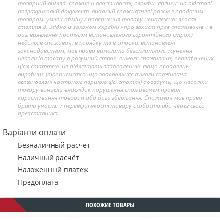
товарний вигляд, споживчі властивості, пломби, ярлики; на підставі
розрахунковий документ, виданий споживачеві разом з проданим
товаром. умови обміну / повернення товару неналежної якості
стаття 8. Згідно із законом України «про захист прав споживачів»: в
разі виявлення протягом встановленого гарантійного строку
недоліків споживач, в порядку та в строки, встановлені
законодавством, має право вимагати безоплатного усунення
недоліків товару в розумний строк. вимоги споживача, передбачених
цією статтею, не підлягають задоволенню, якщо продавець,
виробник (підприємство, що задовольняє вимоги споживача,
встановлені частиною першою цієї статті) доведуть, що недоліки
товару виникли внаслідок порушення споживачем правил
користування товаром або його зберігання. Споживач має право
брати участь у перевірці якості товару особисто або через свого
представника.
Варіанти оплати
Безналичный расчёт
Наличный расчёт
Наложенный платеж
Предоплата
ПОХОЖИЕ ТОВАРЫ