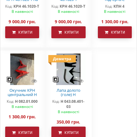
підшипниках
"DEMETRA"
загортач КРН
Код:
КРН 46.1020-Т
Код:
КРН 46.1020-Т
Код:
КПН 4
В наявності
В наявності
В наявності
9 000,00 грн.
9 000,00 грн.
1 300,00 грн.
КУПИТИ
КУПИТИ
КУПИТИ
Деметра
Окучник КРН
Лапа долото
центральний Н
(голе) Н
082.01.000
043.08.401-03
Код:
Н 082.01.000
Код:
Н 043.08.401-
"DEMETRA"
В наявності
03
В наявності
1 300,00 грн.
350,00 грн.
КУПИТИ
КУПИТИ