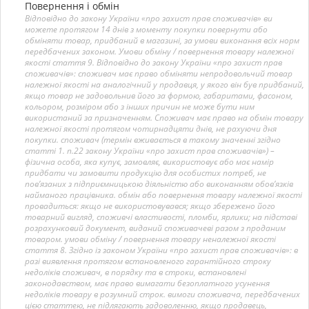
Повернення і обмін
Відповідно до закону України «про захист прав споживачів» ви
можете протягом 14 днів з моменту покупки повернути або
обміняти товар, придбаний в магазині, за умови виконання всіх норм
передбачених законом. Умови обміну / повернення товару належної
якості стаття 9. Відповідно до закону України «про захист прав
споживачів»: споживач має право обміняти непродовольчий товар
належної якості на аналогічний у продавця, у якого він був придбаний,
якщо товар не задовольнив його за формою, габаритами, фасоном,
кольором, розміром або з інших причин не може бути ним
використаний за призначенням. Споживач має право на обмін товару
належної якості протягом чотирнадцяти днів, не рахуючи дня
покупки. споживач (термін вживається в такому значенні згідно
статті 1. п.22 закону України «про захист прав споживачів») –
фізична особа, яка купує, замовляє, використовує або має намір
придбати чи замовити продукцію для особистих потреб, не
пов’язаних з підприємницькою діяльністю або виконанням обов’язків
найманого працівника. обмін або повернення товару належної якості
провадиться: якщо не використовувався; якщо збережено його
товарний вигляд, споживчі властивості, пломби, ярлики; на підставі
розрахунковий документ, виданий споживачеві разом з проданим
товаром. умови обміну / повернення товару неналежної якості
стаття 8. Згідно із законом України «про захист прав споживачів»: в
разі виявлення протягом встановленого гарантійного строку
недоліків споживач, в порядку та в строки, встановлені
законодавством, має право вимагати безоплатного усунення
недоліків товару в розумний строк. вимоги споживача, передбачених
цією статтею, не підлягають задоволенню, якщо продавець,