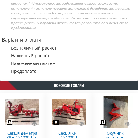
виробник (підприємство, що задовольняє вимоги споживача,
встановлені частиною першою цієї статті) доведуть, що недоліки
товару виникли внаслідок порушення споживачем правил
користування товаром або його зберігання. Споживач має право
брати участь у перевірці якості товару особисто або через свого
представника.
Варіанти оплати
Безналичный расчёт
Наличный расчёт
Наложенный платеж
Предоплата
ПОХОЖИЕ ТОВАРЫ
Секція Деметра
Секція КРН
Окучник,
КРН 46.1020-Т на
46.1020-Т
підгортач,