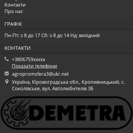
Контакти
Про нас
ГРАФІК
Пн-Пт: з 8 до 17
Сб: з 8 до 14
Нд: вихідний
КОНТАКТИ
+3806759xxxxx
Показати телефони
a
gro
pro
msf
era
3@u
kr.
net
Україна, Кіровоградська обл., Кропивницький, с.
Соколівське, вул. Автолюбителів 3Б