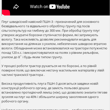
Плуг швидкісний навісний ПШН-3 - призначений для основного
безвідвального та відвального обробітку ґрунту під посів
сільгоспкультур на глибину до 300 мм. При обробці ґрунту плуг
утворює акуратні борозни ступінчастої форми, які затримують
вологу. Така можливість дозволяє рекомендувати модель для
використання на ділянках з ухилом, небезпечних швидкою втратою
вологи. Обладнання може встановлюватися на трактори потужністю
понад 120 к.с. і використовуватися на полях з рівним рельєфом,
ухилом до 8˚ і будь-яким типом грунту.
У процесі роботи трактор рухається не по борозні, а по рівній
поверхні поля, що виключає нестачу мастильних матеріалів у лівій
частині трансмісії трактора .
Висока продуктивність плуга ПШН-3 досягається завдяки новій
конструкції робочого органу, де замість польової дошки
встановлено протидіючий леміш (ніж), що дозволило знизити тягове
зусилля на плуг на 40% і збільшити ширину захоплення одного
робочого органу.
Цей плуг можна використовувати як чизель - глибокорозпушувач