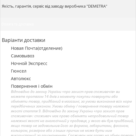
Якість, гарантія, сервіс від заводу виробника "DEMETRA"
Оплата та доставка
Варіанти доставки
Новая Почта(отделение)
Самовывоз
Ночной Экспресс
Гюнсел
Автолюкс
Повернення і обмін
Відповідно до закону України «про захист прав споживачів» ви
можете протягом 14 днів з моменту покупки повернути або
обміняти товар, придбаний в магазині, за умови виконання всіх норм
передбачених законом. Умови обміну / повернення товару належної
якості стаття 9. Відповідно до закону України «про захист прав
споживачів»: споживач має право обміняти непродовольчий товар
належної якості на аналогічний у продавця, у якого він був придбаний,
якщо товар не задовольнив його за формою, габаритами, фасоном,
кольором, розміром або з інших причин не може бути ним
використаний за призначенням. Споживач має право на обмін товару