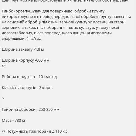
Глибокорозпушувач для поверхневої обробки ґрунту
використовується в період передпосівної обробки ґрунту навесні та
на основній обробці під озимі зернові культури восени, на стерні
зернових, а також після збирання інших культур, у тому числі
довгостеблових, після попереднього лущення дисковими
знаряддями. 4 га/год
Ширина захвату -1,8 м
Ширина корпусу -600 мм
/>
Робоча швидкість -10 км/год
Кількість корпусів - 3 корп.
>
Глибина обробки - 250-350 мм
Маса - 780 кг
/> Потужність трактора - від 110 к.с.