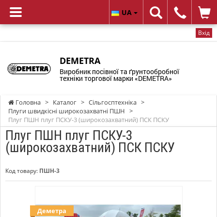
UA
Вхід
DEMETRA
Виробник посівної та ґрунтообробної
техніки торгової марки «DEMETRA»
Головна
>
Каталог
>
Сільгосптехніка
>
Плуги швидкісні широкозахватні ПШН
>
Плуг ПШН плуг ПСКУ-3 (широкозахватний) ПСК ПСКУ
Плуг ПШН плуг ПСКУ-3
(широкозахватний) ПСК ПСКУ
Код товару:
ПШН-3
Деметра