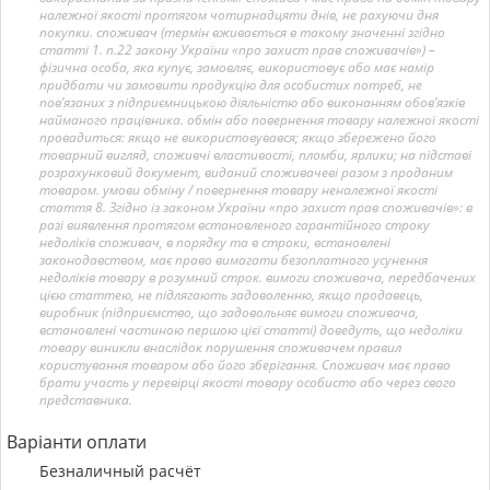
належної якості протягом чотирнадцяти днів, не рахуючи дня
покупки. споживач (термін вживається в такому значенні згідно
статті 1. п.22 закону України «про захист прав споживачів») –
фізична особа, яка купує, замовляє, використовує або має намір
придбати чи замовити продукцію для особистих потреб, не
пов’язаних з підприємницькою діяльністю або виконанням обов’язків
найманого працівника. обмін або повернення товару належної якості
провадиться: якщо не використовувався; якщо збережено його
товарний вигляд, споживчі властивості, пломби, ярлики; на підставі
розрахунковий документ, виданий споживачеві разом з проданим
товаром. умови обміну / повернення товару неналежної якості
стаття 8. Згідно із законом України «про захист прав споживачів»: в
разі виявлення протягом встановленого гарантійного строку
недоліків споживач, в порядку та в строки, встановлені
законодавством, має право вимагати безоплатного усунення
недоліків товару в розумний строк. вимоги споживача, передбачених
цією статтею, не підлягають задоволенню, якщо продавець,
виробник (підприємство, що задовольняє вимоги споживача,
встановлені частиною першою цієї статті) доведуть, що недоліки
товару виникли внаслідок порушення споживачем правил
користування товаром або його зберігання. Споживач має право
брати участь у перевірці якості товару особисто або через свого
представника.
Варіанти оплати
Безналичный расчёт