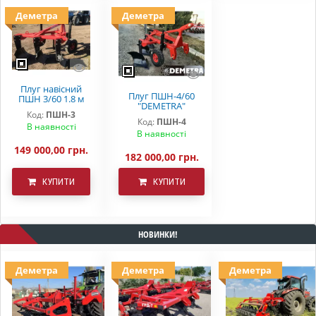
Деметра
Деметра
Плуг навісний
Плуг ПШН-4/60
ПШН 3/60 1.8 м
"DEMETRA"
захват на
Код:
ПШН-3
(широкозахватний,
трактори від 110
Код:
ПШН-4
швидкісний) ПСК
В наявності
к.с.
В наявності
ПСК
149 000,00 грн.
182 000,00 грн.
КУПИТИ
КУПИТИ
НОВИНКИ!
Деметра
Деметра
Деметра