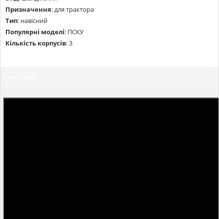
Призначення
:
для трактора
Тип
:
навісний
Популярні моделі
:
ПСКУ
Кількість корпусів
:
3
Опис товару