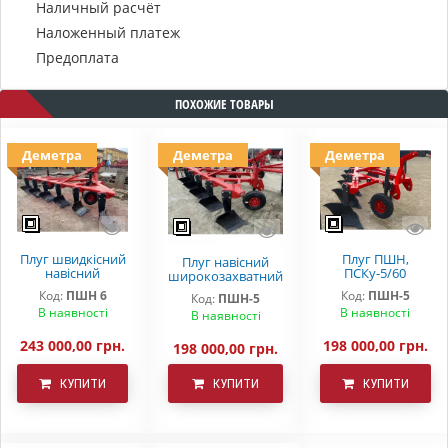
Наличный расчёт
Наложенный платеж
Предоплата
ПОХОЖИЕ ТОВАРЫ
Деметра
Деметра
Деметра
Плуг швидкісний
Плуг ПШН,
Плуг навісний
навісний
ПСКу-5/60
широкозахватний
ПШН,ПСКу,ПСК -
(швидкісний)
ПШН 5/60 плуг
Код:
ПШН 6
Код:
ПШН-5
Код:
ПШН-5
6 Деметра
Деметра
ПСКу-5 від заводу
В наявності
В наявності
В наявності
виробника
"DEMETRA"
243 000,00 грн.
198 000,00 грн.
198 000,00 грн.
КУПИТИ
КУПИТИ
КУПИТИ