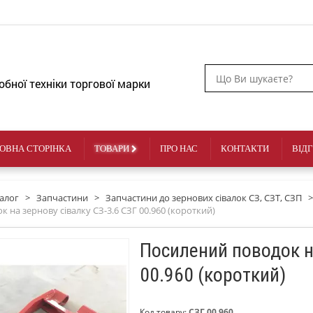
обної техніки торгової марки
ОВНА СТОРІНКА
ТОВАРИ
ПРО НАС
КОНТАКТИ
ВІД
алог
>
Запчастини
>
Запчастини до зернових сівалок СЗ, СЗТ, СЗП
>
 на зернову сівалку СЗ-3.6 СЗГ 00.960 (короткий)
Посилений поводок на
00.960 (короткий)
Код товару:
СЗГ 00.960