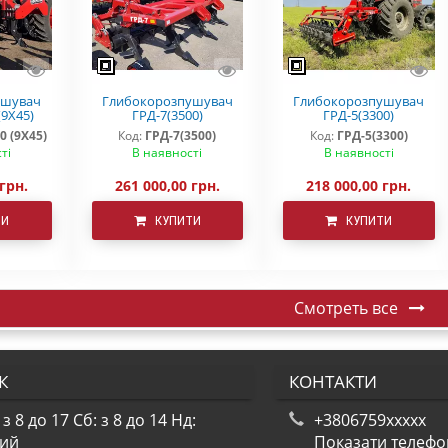
ушувач
Глибокорозпушувач
Глибокорозпушувач
(9Х45)
ГРД-7(3500)
ГРД-5(3300)
0 (9Х45)
Код:
ГРД-7(3500)
Код:
ГРД-5(3300)
ті
В наявності
В наявності
 грн.
261 000,00 грн.
218 000,00 грн.
ТИ
КУПИТИ
КУПИТИ
Смотреть все
К
КОНТАКТИ
 з 8 до 17
Сб: з 8 до 14
Нд:
+3806759xxxxx
ний
Показати телеф