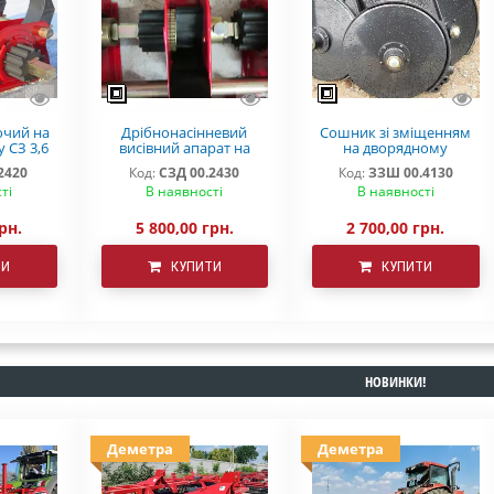
ючий на
Дрібнонасінневий
Сошник зі зміщенням
у СЗ 3,6
висівний апарат на
на дворядному
 СЗТ
зернову сівалку СЗ 3,6
підшипнику ОЗШ
2420
Код:
СЗД 00.2430
Код:
ЗЗШ 00.4130
СЗ 5,4
00.4130
ті
В наявності
В наявності
рн.
5 800,00 грн.
2 700,00 грн.
ТИ
КУПИТИ
КУПИТИ
НОВИНКИ!
Деметра
Деметра