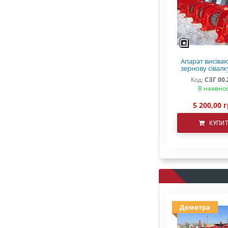
Апарат висіва
зернову сівалк
СЗ 5,4 СЗП
Код:
СЗГ 00.
В наявнос
5 200,00 г
КУПИ
Деметра