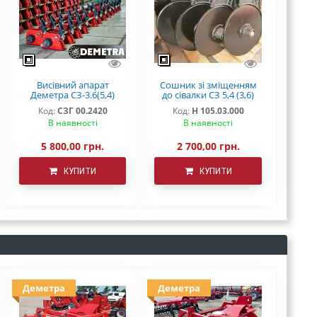
Висівний апарат
Сошник зі зміщенням
Деметра СЗ-3.6(5,4)
до сівалки СЗ 5,4 (3,6)
дрібнонасіннєвий
борована сталь
Код:
СЗГ 00.2420
Код:
Н 105.03.000
дворядний підшипник
В наявності
В наявності
5 800,00 грн.
2 700,00 грн.
КУПИТИ
КУПИТИ
Деметра
Деметра