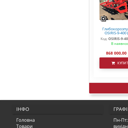
Глибокорозп
OSIRIS-9-400 
Код:
OSIRIS-9-40
В наявнос
868 000,00
КУПИ
ІНФО
ГРАФІ
Головна
Пн-Пт:
Товари
вихід