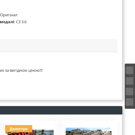
Оригінал
 моделі
:
С3 3.6
их за вигідною ціною!!!
Деметра