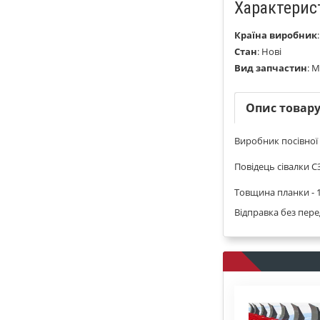
Характерис
Країна виробник
Стан
:
Нові
Вид запчастин
:
М
Опис товар
Виробник посівної
Повідець сівалки СЗ
Товщина планки -
Відправка без пере