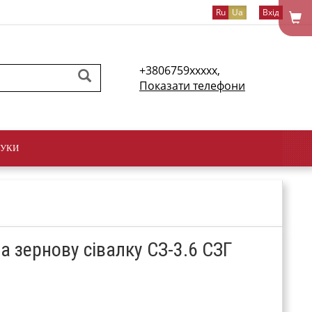
Ru
Ua
Вхід
+3806759xxxxx,
Показати телефони
ГУКИ
 зернову сівалку СЗ-3.6 СЗГ