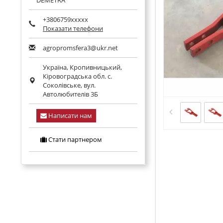
DEMETRA
+3806759xxxxx
Показати телефони
agropromsfera3@ukr.net
Україна,
Кропивницький
,
Кіровоградська обл.
с.
Соколівське, вул.
Автолюбителів 3Б
Написати нам
Стати партнером