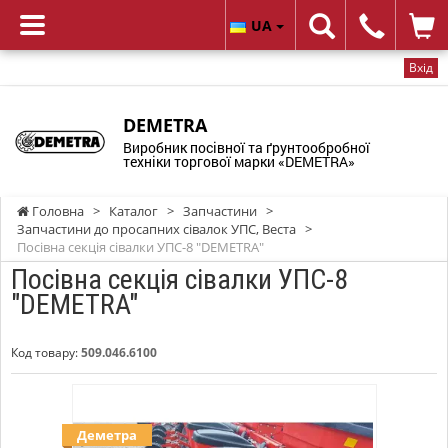
UA
Вхід
DEMETRA
Виробник посівної та ґрунтообробної
техніки торгової марки «DEMETRA»
Головна
>
Каталог
>
Запчастини
>
Запчастини до просапних сівалок УПС, Веста
>
Посівна секція сівалки УПС-8 "DEMETRA"
Посівна секція сівалки УПС-8
"DEMETRA"
Код товару:
509.046.6100
Деметра