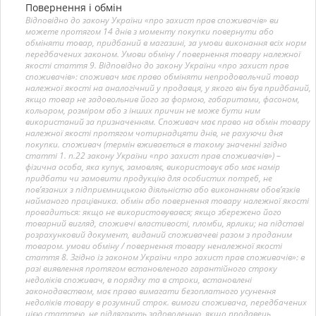
Повернення і обмін
Відповідно до закону України «про захист прав споживачів» ви
можете протягом 14 днів з моменту покупки повернути або
обміняти товар, придбаний в магазині, за умови виконання всіх норм
передбачених законом. Умови обміну / повернення товару належної
якості стаття 9. Відповідно до закону України «про захист прав
споживачів»: споживач має право обміняти непродовольчий товар
належної якості на аналогічний у продавця, у якого він був придбаний,
якщо товар не задовольнив його за формою, габаритами, фасоном,
кольором, розміром або з інших причин не може бути ним
використаний за призначенням. Споживач має право на обмін товару
належної якості протягом чотирнадцяти днів, не рахуючи дня
покупки. споживач (термін вживається в такому значенні згідно
статті 1. п.22 закону України «про захист прав споживачів») –
фізична особа, яка купує, замовляє, використовує або має намір
придбати чи замовити продукцію для особистих потреб, не
пов’язаних з підприємницькою діяльністю або виконанням обов’язків
найманого працівника. обмін або повернення товару належної якості
провадиться: якщо не використовувався; якщо збережено його
товарний вигляд, споживчі властивості, пломби, ярлики; на підставі
розрахунковий документ, виданий споживачеві разом з проданим
товаром. умови обміну / повернення товару неналежної якості
стаття 8. Згідно із законом України «про захист прав споживачів»: в
разі виявлення протягом встановленого гарантійного строку
недоліків споживач, в порядку та в строки, встановлені
законодавством, має право вимагати безоплатного усунення
недоліків товару в розумний строк. вимоги споживача, передбачених
цією статтею, не підлягають задоволенню, якщо продавець,