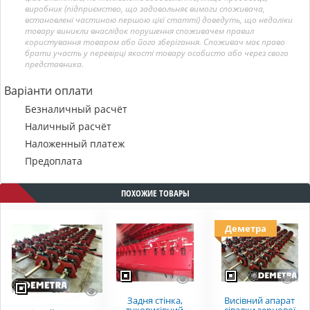
виробник (підприємство, що задовольняє вимоги споживача,
встановлені частиною першою цієї статті) доведуть, що недоліки
товару виникли внаслідок порушення споживачем правил
користування товаром або його зберігання. Споживач має право
брати участь у перевірці якості товару особисто або через свого
представника.
Варіанти оплати
Безналичный расчёт
Наличный расчёт
Наложенный платеж
Предоплата
ПОХОЖИЕ ТОВАРЫ
Деметра
Задня стінка,
Висівний апарат
туковисівний
сівалки зернової