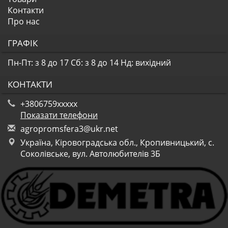
Контакти
Про нас
ГРАФІК
Пн-Пт: з 8 до 17
Сб: з 8 до 14
Нд: вихідний
КОНТАКТИ
+3806759xxxxx
Показати телефони
a
gro
pro
msf
era
3@u
kr.
net
Україна, Кіровоградська обл., Кропивницький, с.
Соколівське, вул. Автолюбителів 3Б