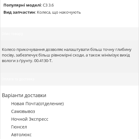
Популярні моделі
:
С3 3.6
Вид запчастин
:
Колеса, що накочують
Опис товару
Колесо прикочування дозволяє налаштувати більш точну глибину
посіву, забезпечує більш рівномірні сходи, а також мінімізує вихід
вологи з ґрунту. 00.4130-Т.
Оплата та доставка
Варіанти доставки
Новая Почта(отделение)
Самовывоз
Ночной Экспресс
Гюнсел
Автолюкс