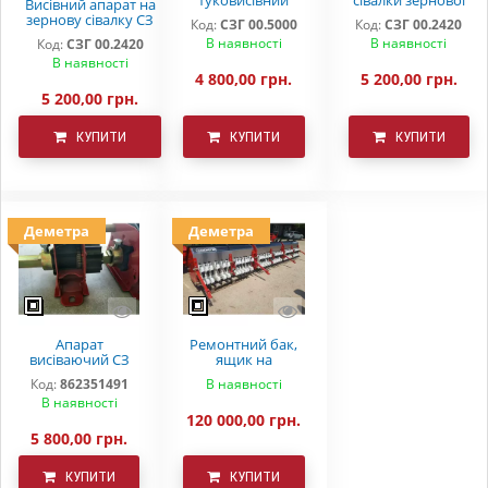
Висівний апарат на
аппарат СЗ 3.6 СЗ
СЗ 3,6(5,4)
зернову сівалку СЗ
Код:
СЗГ 00.5000
Код:
СЗГ 00.2420
5.4 СЗП СЗТ
3,6 СЗ 5,4 СЗП
В наявності
В наявності
Код:
СЗГ 00.2420
СЗТ(металокераміка
В наявності
)
4 800,00 грн.
5 200,00 грн.
5 200,00 грн.
КУПИТИ
КУПИТИ
КУПИТИ
Деметра
Деметра
Апарат
Ремонтний бак,
висіваючий СЗ
ящик на
універсальний
варіаторную
Код:
862351491
В наявності
"DEMETRA"
сівалку СЗ 5.4
В наявності
Astra
120 000,00 грн.
5 800,00 грн.
КУПИТИ
КУПИТИ