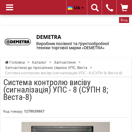
UA
Вхід
DEMETRA
Виробник посівної та ґрунтообробної
техніки торгової марки «DEMETRA»
Головна
>
Каталог
>
Запчастини
>
Запчастини до просапних сівалок УПС, Веста
>
Система контролю висіву (сигналізація) УПС - 8 (СУПН 8; Веста-8)
Система контролю висіву
(сигналізація) УПС - 8 (СУПН 8;
Веста-8)
Код товару:
1278039867