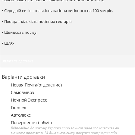
• Середній висів – кількість насіння висіяного на 100 метрів.
• Площа – кількість посіяних гектарів.
• Швидкість посіву.
• Шлях.
Оплата та доставка
Варіанти доставки
Новая Почта(отделение)
Самовывоз
Ночной Экспресс
Гюнсел
Автолюкс
Повернення і обмін
Відповідно до закону України «про захист прав споживачів» ви
можете протягом 14 днів з моменту покупки повернути або