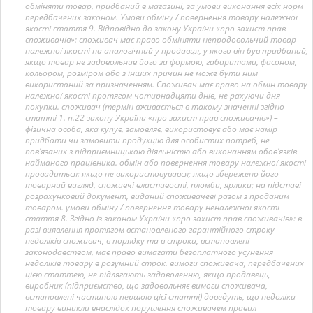
обміняти товар, придбаний в магазині, за умови виконання всіх норм
передбачених законом. Умови обміну / повернення товару належної
якості стаття 9. Відповідно до закону України «про захист прав
споживачів»: споживач має право обміняти непродовольчий товар
належної якості на аналогічний у продавця, у якого він був придбаний,
якщо товар не задовольнив його за формою, габаритами, фасоном,
кольором, розміром або з інших причин не може бути ним
використаний за призначенням. Споживач має право на обмін товару
належної якості протягом чотирнадцяти днів, не рахуючи дня
покупки. споживач (термін вживається в такому значенні згідно
статті 1. п.22 закону України «про захист прав споживачів») –
фізична особа, яка купує, замовляє, використовує або має намір
придбати чи замовити продукцію для особистих потреб, не
пов’язаних з підприємницькою діяльністю або виконанням обов’язків
найманого працівника. обмін або повернення товару належної якості
провадиться: якщо не використовувався; якщо збережено його
товарний вигляд, споживчі властивості, пломби, ярлики; на підставі
розрахунковий документ, виданий споживачеві разом з проданим
товаром. умови обміну / повернення товару неналежної якості
стаття 8. Згідно із законом України «про захист прав споживачів»: в
разі виявлення протягом встановленого гарантійного строку
недоліків споживач, в порядку та в строки, встановлені
законодавством, має право вимагати безоплатного усунення
недоліків товару в розумний строк. вимоги споживача, передбачених
цією статтею, не підлягають задоволенню, якщо продавець,
виробник (підприємство, що задовольняє вимоги споживача,
встановлені частиною першою цієї статті) доведуть, що недоліки
товару виникли внаслідок порушення споживачем правил