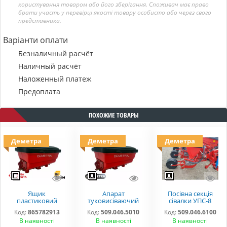
користування товаром або його зберігання. Споживач має право
брати участь у перевірці якості товару особисто або через свого
представника.
Варіанти оплати
Безналичный расчёт
Наличный расчёт
Наложенный платеж
Предоплата
ПОХОЖИЕ ТОВАРЫ
Деметра
Деметра
Деметра
Ящик
Апарат
Посівна секція
пластиковий
туковисіваючий
сівалки УПС-8
туковий УПС
СУПН УПС
"DEMETRA"
Код:
865782913
Код:
509.046.5010
Код:
509.046.6100
(СПМ)
509.046.5010
В наявності
В наявності
В наявності
509.046.5010