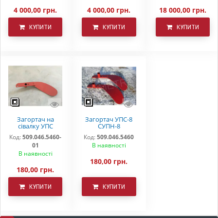
4 000,00 грн.
4 000,00 грн.
18 000,00 грн.
КУПИТИ
КУПИТИ
КУПИТИ
Загортач на
Загортач УПС-8
сівалку УПС
СУПН-8
(СПМ)
"DEMETRA"
Код:
509.046.5460-
Код:
509.046.5460
509.046.5460-01
01
В наявності
В наявності
180,00 грн.
180,00 грн.
КУПИТИ
КУПИТИ