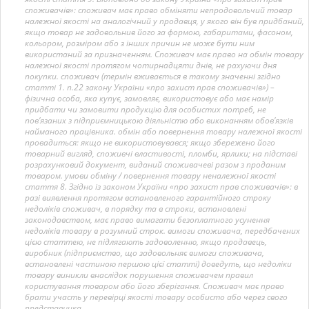
споживачів»: споживач має право обміняти непродовольчий товар
належної якості на аналогічний у продавця, у якого він був придбаний,
якщо товар не задовольнив його за формою, габаритами, фасоном,
кольором, розміром або з інших причин не може бути ним
використаний за призначенням. Споживач має право на обмін товару
належної якості протягом чотирнадцяти днів, не рахуючи дня
покупки. споживач (термін вживається в такому значенні згідно
статті 1. п.22 закону України «про захист прав споживачів») –
фізична особа, яка купує, замовляє, використовує або має намір
придбати чи замовити продукцію для особистих потреб, не
пов’язаних з підприємницькою діяльністю або виконанням обов’язків
найманого працівника. обмін або повернення товару належної якості
провадиться: якщо не використовувався; якщо збережено його
товарний вигляд, споживчі властивості, пломби, ярлики; на підставі
розрахунковий документ, виданий споживачеві разом з проданим
товаром. умови обміну / повернення товару неналежної якості
стаття 8. Згідно із законом України «про захист прав споживачів»: в
разі виявлення протягом встановленого гарантійного строку
недоліків споживач, в порядку та в строки, встановлені
законодавством, має право вимагати безоплатного усунення
недоліків товару в розумний строк. вимоги споживача, передбачених
цією статтею, не підлягають задоволенню, якщо продавець,
виробник (підприємство, що задовольняє вимоги споживача,
встановлені частиною першою цієї статті) доведуть, що недоліки
товару виникли внаслідок порушення споживачем правил
користування товаром або його зберігання. Споживач має право
брати участь у перевірці якості товару особисто або через свого
представника.