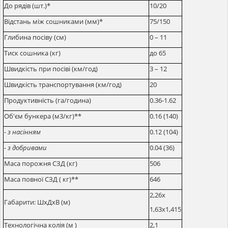
До рядів (шт.)*
10/20
Відстань між сошниками (мм)*
75/150
Глибина посіву (см)
0 – 11
Тиск сошника (кг)
до 65
Швидкість при посіві (км/год)
3 – 12
Швидкість транспортування (км/год)
20
Продуктивність (га/година)
0.36-1.62
Об'єм бункера (м3/кг)**
0.16 (140)
- з насінням
0.12 (104)
- з добривами
0.04 (36)
Маса порожня СЗД (кг)
506
Маса повної СЗД ( кг)**
646
2,26х
Габарити: ШхДхВ (м)
1,63х1,415
Технологічна колія (м )
2,1