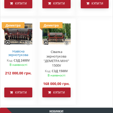
КУПИТИ
КУПИТИ
КУПИТИ
Деметра
Деметра
Навісна
Сівалка
зернотукова
зернотукова
варіаторна
Код:
СЗД 2400V
"ДЕМЕТРА МІНІ"
сівалка Деметра
В наявності
2.4 м.
1500V
Код:
СЗД 1500V
212 000,00 грн.
В наявності
168 000,00 грн.
КУПИТИ
КУПИТИ
НОВИНКИ!