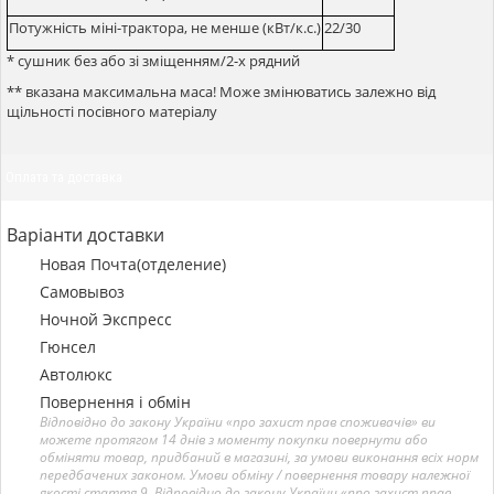
Потужність міні-трактора, не менше (кВт/к.с.)
22/30
* сушник без або зі зміщенням/2-х рядний
** вказана максимальна маса! Може змінюватись залежно від
щільності посівного матеріалу
Оплата та доставка
Варіанти доставки
Новая Почта(отделение)
Самовывоз
Ночной Экспресс
Гюнсел
Автолюкс
Повернення і обмін
Відповідно до закону України «про захист прав споживачів» ви
можете протягом 14 днів з моменту покупки повернути або
обміняти товар, придбаний в магазині, за умови виконання всіх норм
передбачених законом. Умови обміну / повернення товару належної
якості стаття 9. Відповідно до закону України «про захист прав