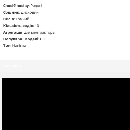
Спосіб посіву
:
Рядові
Сошник
:
Дисковий
Висів
:
Точний
Кількість рядів
:
10
Агрегація
:
для мінітрактора
Популярні моделі
:
СЗ
Тип
:
Навісна
Опис товару