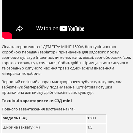
Сівалка зернотукова " ДЕМЕТРА МІНІ" 1500V, безступінчастою
коробкою передач (варіатор), призначена для рядового посіву
зернових культур (пшениці, ячменю, жита, вівса), зернобобових (соя,
горох, квасоля, нут, сочевиця, боби), дрібн , гірчиця, льон) сипучого
та середньо сипучого насіння трав з одночасним внесенням
мінеральних добрив.
Зерновий висівний апарат має дворівневу зубчасту котушку, яка
забезпечує безперебійну подачу зерна. Штифтова котушка
призначена для висіву дрібнонасіннєвих культур.
Технічні характеристики СЗД mini
Повного завантаження вистачає на (га)
Модель СЗД
1500
Ширина захвату ( м)
1,5