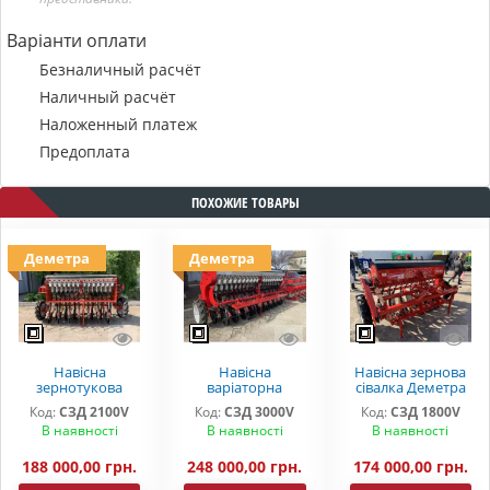
Варіанти оплати
Безналичный расчёт
Наличный расчёт
Наложенный платеж
Предоплата
ПОХОЖИЕ ТОВАРЫ
Деметра
Деметра
Навісна
Навісна
Навісна зернова
зернотукова
варіаторна
сівалка Деметра
варіаторна
сівалка Деметра
1,8 м
Код:
СЗД 2100V
Код:
СЗД 3000V
Код:
СЗД 1800V
сівалка Деметра
3.0м
В наявності
В наявності
В наявності
2,1 м.
188 000,00 грн.
248 000,00 грн.
174 000,00 грн.