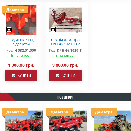
Деметра
Окучник КРН,
Секція Деметра
підгортач
КРН 46.1020-Т на
центральний
підшипниках
Код:
Н 082.01.000
Код:
КРН 46.1020-Т
Деметра Н
В наявності
В наявності
082.01.000
1 300,00 грн.
9 000,00 грн.
КУПИТИ
КУПИТИ
НОВИНКИ!
Деметра
Деметра
Деметра