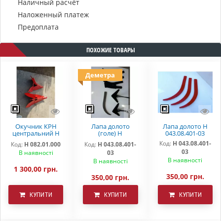
Наличный расчёт
Наложенный платеж
Предоплата
ПОХОЖИЕ ТОВАРЫ
Деметра
Окучник КРН
Лапа долото
Лапа долото Н
центральний Н
(голе) Н
043.08.401-03
082.01.000
043.08.401-03
Код:
Н 043.08.401-
Код:
Н 082.01.000
Код:
Н 043.08.401-
"DEMETRA"
03
В наявності
03
В наявності
В наявності
1 300,00 грн.
350,00 грн.
350,00 грн.
КУПИТИ
КУПИТИ
КУПИТИ