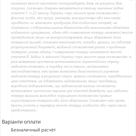
належної якості протягом чотирнадцяти днів, не рахуючи дня
покупки. споживач (термін вживається в такому значенні згідно
статті 1. п.22 закону України «про захист прав споживачів») –
фізична особа, яка купує, замовляє, використовує або має намір
придбати чи замовити продукцію для особистих потреб, не
пов’язаних з підприємницькою діяльністю або виконанням обов’язків
найманого працівника. обмін або повернення товару належної якості
провадиться: якщо не використовувався; якщо збережено його
товарний вигляд, споживчі властивості, пломби, ярлики; на підставі
розрахунковий документ, виданий споживачеві разом з проданим
товаром. умови обміну / повернення товару неналежної якості
стаття 8. Згідно із законом України «про захист прав споживачів»: в
разі виявлення протягом встановленого гарантійного строку
недоліків споживач, в порядку та в строки, встановлені
законодавством, має право вимагати безоплатного усунення
недоліків товару в розумний строк. вимоги споживача, передбачених
цією статтею, не підлягають задоволенню, якщо продавець,
виробник (підприємство, що задовольняє вимоги споживача,
встановлені частиною першою цієї статті) доведуть, що недоліки
товару виникли внаслідок порушення споживачем правил
користування товаром або його зберігання. Споживач має право
брати участь у перевірці якості товару особисто або через свого
представника.
Варіанти оплати
Безналичный расчёт