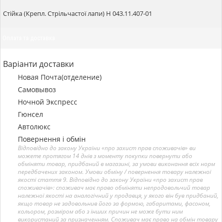
Стійка (Крепл. Стрільчастої лапи) Н 043.11.407-01
Оплата та доставка
Варіанти доставки
Новая Почта(отделение)
Самовывоз
Ночной Экспресс
Гюнсел
Автолюкс
Повернення і обмін
Відповідно до закону України «про захист прав споживачів» ви
можете протягом 14 днів з моменту покупки повернути або
обміняти товар, придбаний в магазині, за умови виконання всіх норм
передбачених законом. Умови обміну / повернення товару належної
якості стаття 9. Відповідно до закону України «про захист прав
споживачів»: споживач має право обміняти непродовольчий товар
належної якості на аналогічний у продавця, у якого він був придбаний,
якщо товар не задовольнив його за формою, габаритами, фасоном,
кольором, розміром або з інших причин не може бути ним
використаний за призначенням. Споживач має право на обмін товару