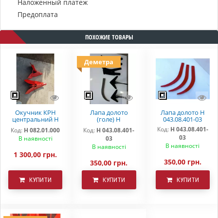
Наложенный платеж
Предоплата
ПОХОЖИЕ ТОВАРЫ
Деметра
Окучник КРН
Лапа долото
Лапа долото Н
центральний Н
(голе) Н
043.08.401-03
082.01.000
043.08.401-03
Код:
Н 043.08.401-
Код:
Н 082.01.000
Код:
Н 043.08.401-
"DEMETRA"
03
В наявності
03
В наявності
В наявності
1 300,00 грн.
350,00 грн.
350,00 грн.
КУПИТИ
КУПИТИ
КУПИТИ