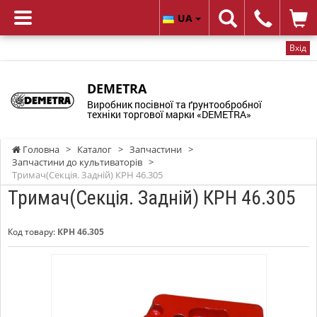
UA
Вхід
DEMETRA
Виробник посівної та ґрунтообробної
техніки торгової марки «DEMETRA»
Головна
>
Каталог
>
Запчастини
>
Запчастини до культиваторів
>
Тримач(Секція. Задній) КРН 46.305
Тримач(Секція. Задній) КРН 46.305
Код товару:
КРН 46.305