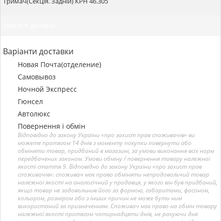
Тримач(Секція. Задній) КРН 46.305
Оплата та доставка
Варіанти доставки
Новая Почта(отделение)
Самовывоз
Ночной Экспресс
Гюнсел
Автолюкс
Повернення і обмін
Відповідно до закону України «про захист прав споживачів» ви
можете протягом 14 днів з моменту покупки повернути або
обміняти товар, придбаний в магазині, за умови виконання всіх норм
передбачених законом. Умови обміну / повернення товару належної
якості стаття 9. Відповідно до закону України «про захист прав
споживачів»: споживач має право обміняти непродовольчий товар
належної якості на аналогічний у продавця, у якого він був придбаний,
якщо товар не задовольнив його за формою, габаритами, фасоном,
кольором, розміром або з інших причин не може бути ним
використаний за призначенням. Споживач має право на обмін товару
належної якості протягом чотирнадцяти днів, не рахуючи дня