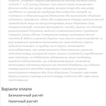
покупки. споживач (термін вживається в такому значенні згідно
статті 1. п.22 закону України «про захист прав споживачів») –
фізична особа, яка купує, замовляє, використовує або має намір
придбати чи замовити продукцію для особистих потреб, не
пов’язаних з підприємницькою діяльністю або виконанням обов’язків
найманого працівника. обмін або повернення товару належної якості
провадиться: якщо не використовувався; якщо збережено його
товарний вигляд, споживчі властивості, пломби, ярлики; на підставі
розрахунковий документ, виданий споживачеві разом з проданим
товаром. умови обміну / повернення товару неналежної якості
стаття 8. Згідно із законом України «про захист прав споживачів»: в
разі виявлення протягом встановленого гарантійного строку
недоліків споживач, в порядку та в строки, встановлені
законодавством, має право вимагати безоплатного усунення
недоліків товару в розумний строк. вимоги споживача, передбачених
цією статтею, не підлягають задоволенню, якщо продавець,
виробник (підприємство, що задовольняє вимоги споживача,
встановлені частиною першою цієї статті) доведуть, що недоліки
товару виникли внаслідок порушення споживачем правил
користування товаром або його зберігання. Споживач має право
брати участь у перевірці якості товару особисто або через свого
представника.
Варіанти оплати
Безналичный расчёт
Наличный расчёт