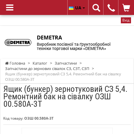
UA
Вхід
DEMETRA
Виробник посівної та ґрунтообробної
техніки торгової марки «DEMETRA»
Головна
>
Каталог
>
Запчастини
>
Запчастини до зернових сівалок СЗ, СЗТ, СЗП
>
Ящик (бункер) зернотуковий СЗ 5,4. Ремонтний бак на сівалку
ОЗШ 00.580А-3Т
Ящик (бункер) зернотуковий СЗ 5,4.
Ремонтний бак на сівалку ОЗШ
00.580А-3Т
Код товару:
ОЗШ 00.580А-3Т