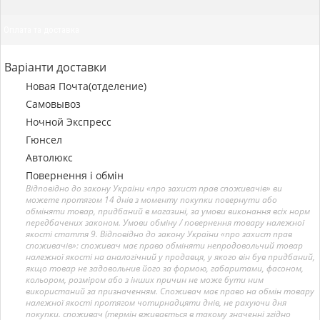
Оплата та доставка
Варіанти доставки
Новая Почта(отделение)
Самовывоз
Ночной Экспресс
Гюнсел
Автолюкс
Повернення і обмін
Відповідно до закону України «про захист прав споживачів» ви
можете протягом 14 днів з моменту покупки повернути або
обміняти товар, придбаний в магазині, за умови виконання всіх норм
передбачених законом. Умови обміну / повернення товару належної
якості стаття 9. Відповідно до закону України «про захист прав
споживачів»: споживач має право обміняти непродовольчий товар
належної якості на аналогічний у продавця, у якого він був придбаний,
якщо товар не задовольнив його за формою, габаритами, фасоном,
кольором, розміром або з інших причин не може бути ним
використаний за призначенням. Споживач має право на обмін товару
належної якості протягом чотирнадцяти днів, не рахуючи дня
покупки. споживач (термін вживається в такому значенні згідно