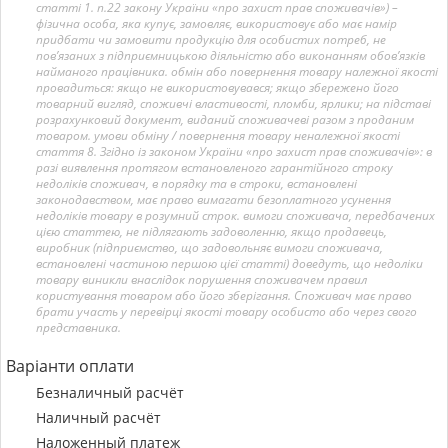
статті 1. п.22 закону України «про захист прав споживачів») –
фізична особа, яка купує, замовляє, використовує або має намір
придбати чи замовити продукцію для особистих потреб, не
пов’язаних з підприємницькою діяльністю або виконанням обов’язків
найманого працівника. обмін або повернення товару належної якості
провадиться: якщо не використовувався; якщо збережено його
товарний вигляд, споживчі властивості, пломби, ярлики; на підставі
розрахунковий документ, виданий споживачеві разом з проданим
товаром. умови обміну / повернення товару неналежної якості
стаття 8. Згідно із законом України «про захист прав споживачів»: в
разі виявлення протягом встановленого гарантійного строку
недоліків споживач, в порядку та в строки, встановлені
законодавством, має право вимагати безоплатного усунення
недоліків товару в розумний строк. вимоги споживача, передбачених
цією статтею, не підлягають задоволенню, якщо продавець,
виробник (підприємство, що задовольняє вимоги споживача,
встановлені частиною першою цієї статті) доведуть, що недоліки
товару виникли внаслідок порушення споживачем правил
користування товаром або його зберігання. Споживач має право
брати участь у перевірці якості товару особисто або через свого
представника.
Варіанти оплати
Безналичный расчёт
Наличный расчёт
Наложенный платеж