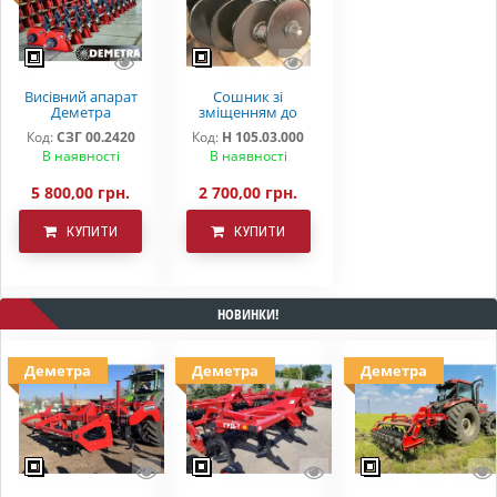
Висівний апарат
Сошник зі
Деметра
зміщенням до
СЗ-3.6(5,4)
сівалки СЗ 5,4
Код:
СЗГ 00.2420
Код:
Н 105.03.000
дрібнонасіннєвий
(3,6) борована
В наявності
В наявності
сталь дворядний
підшипник
5 800,00 грн.
2 700,00 грн.
КУПИТИ
КУПИТИ
НОВИНКИ!
Деметра
Деметра
Деметра