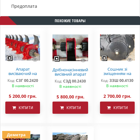
Предоплата
ПОХОЖИЕ ТОВАРЫ
Апарат
Сошник зі
Дрібнонасінневий
висіваючий на
зміщенням на
висівний апарат
зернову сівалку
дворядному
на зернову
Код:
СЗГ 00.2420
Код:
ЗЗШ 00.4130
Код:
СЗД 00.2430
СЗ 3,6 СЗ 5,4 СЗП
підшипнику ОЗШ
сівалку СЗ 3,6 СЗ
В наявності
В наявності
СЗТ
00.4130
В наявності
5,4
5 200,00 грн.
2 700,00 грн.
5 800,00 грн.
КУПИТИ
КУПИТИ
КУПИТИ
Деметра