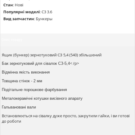
Стан
:
Нові
Популярні моделі
:
С3 3.6
Вид запчастин
:
Бункеры
Опис товару
Ящик (бункер) зернотуковий СЗ 5,4 (540) збільшений
< /p>
Бак зернотуковий для сівалок СЗ-5,4
Відмінна якість виконання
Товщина стінок - 2 мм
Подітальне порошкове фарбування
Металокерамічні котушки висівного апарату
Гальвановані вали
Встановлюється на сівалку дуже просто, закрутили гайки, і ви готові
до роботи