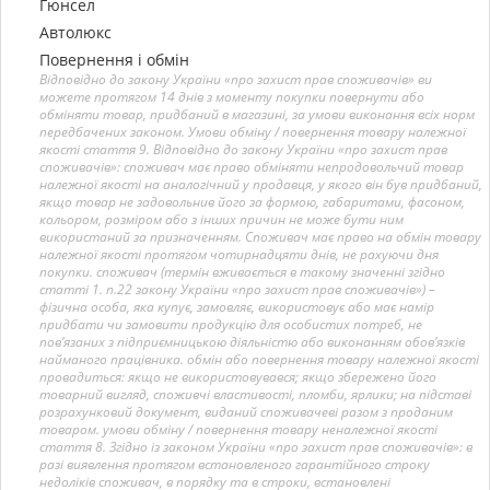
Гюнсел
Автолюкс
Повернення і обмін
Відповідно до закону України «про захист прав споживачів» ви
можете протягом 14 днів з моменту покупки повернути або
обміняти товар, придбаний в магазині, за умови виконання всіх норм
передбачених законом. Умови обміну / повернення товару належної
якості стаття 9. Відповідно до закону України «про захист прав
споживачів»: споживач має право обміняти непродовольчий товар
належної якості на аналогічний у продавця, у якого він був придбаний,
якщо товар не задовольнив його за формою, габаритами, фасоном,
кольором, розміром або з інших причин не може бути ним
використаний за призначенням. Споживач має право на обмін товару
належної якості протягом чотирнадцяти днів, не рахуючи дня
покупки. споживач (термін вживається в такому значенні згідно
статті 1. п.22 закону України «про захист прав споживачів») –
фізична особа, яка купує, замовляє, використовує або має намір
придбати чи замовити продукцію для особистих потреб, не
пов’язаних з підприємницькою діяльністю або виконанням обов’язків
найманого працівника. обмін або повернення товару належної якості
провадиться: якщо не використовувався; якщо збережено його
товарний вигляд, споживчі властивості, пломби, ярлики; на підставі
розрахунковий документ, виданий споживачеві разом з проданим
товаром. умови обміну / повернення товару неналежної якості
стаття 8. Згідно із законом України «про захист прав споживачів»: в
разі виявлення протягом встановленого гарантійного строку
недоліків споживач, в порядку та в строки, встановлені