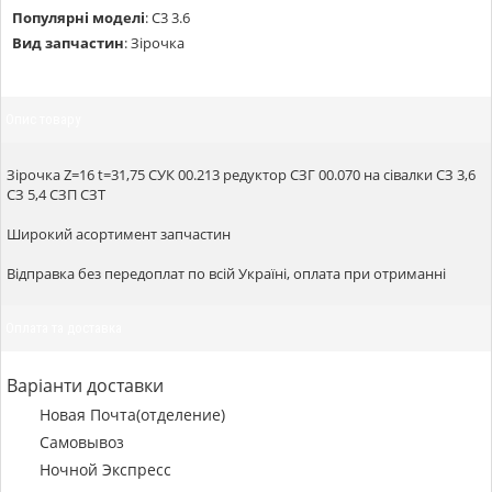
Популярні моделі
:
С3 3.6
Вид запчастин
:
Зірочка
Опис товару
Зірочка Z=16 t=31,75 СУК 00.213 редуктор СЗГ 00.070 на сівалки СЗ 3,6
СЗ 5,4 СЗП СЗТ
Широкий асортимент запчастин
Відправка без передоплат по всій Україні, оплата при отриманні
Оплата та доставка
Варіанти доставки
Новая Почта(отделение)
Самовывоз
Ночной Экспресс