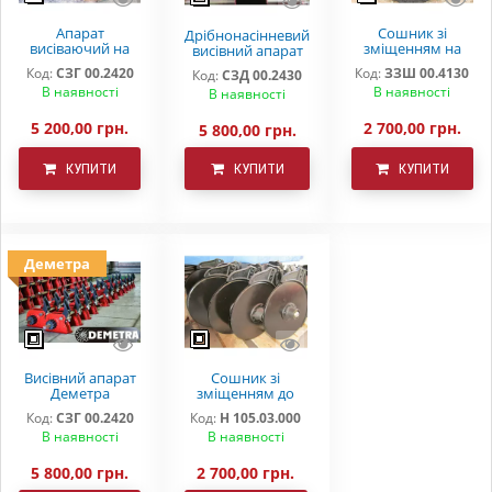
Апарат
Сошник зі
Дрібнонасінневий
висіваючий на
зміщенням на
висівний апарат
зернову сівалку
дворядному
на зернову
Код:
СЗГ 00.2420
Код:
ЗЗШ 00.4130
Код:
СЗД 00.2430
СЗ 3,6 СЗ 5,4 СЗП
підшипнику ОЗШ
сівалку СЗ 3,6 СЗ
В наявності
В наявності
СЗТ
00.4130
В наявності
5,4
5 200,00 грн.
2 700,00 грн.
5 800,00 грн.
КУПИТИ
КУПИТИ
КУПИТИ
Деметра
Висівний апарат
Сошник зі
Деметра
зміщенням до
СЗ-3.6(5,4)
сівалки СЗ 5,4
Код:
СЗГ 00.2420
Код:
Н 105.03.000
дрібнонасіннєвий
(3,6) борована
В наявності
В наявності
сталь дворядний
підшипник
5 800,00 грн.
2 700,00 грн.