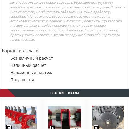
законодавством, має право вимагати безоплатного усунення
недоліків товару в розумний строк. вимоги споживача, передбачених
цією статтею, не підлягають задоволенню, якщо продавець,
виробник (підприємство, що задовольняє вимоги споживача,
встановлені частиною першою цієї статті) доведуть, що недоліки
товару виникли внаслідок порушення споживачем правил
користування товаром або його зберігання. Споживач має право
брати участь у перевірці якості товару особисто або через свого
представника.
Варіанти оплати
Безналичный расчёт
Наличный расчёт
Наложенный платеж
Предоплата
ПОХОЖИЕ ТОВАРЫ