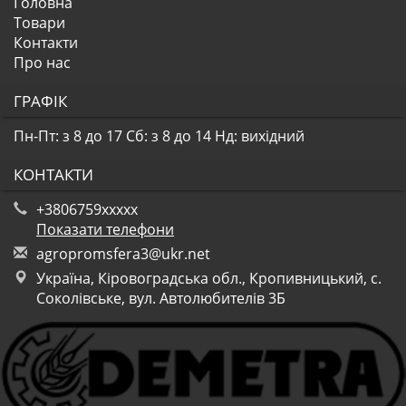
Головна
Товари
Контакти
Про нас
ГРАФІК
Пн-Пт: з 8 до 17
Сб: з 8 до 14
Нд: вихідний
КОНТАКТИ
+3806759xxxxx
Показати телефони
a
gro
pro
msf
era
3@u
kr.
net
Україна, Кіровоградська обл., Кропивницький, с.
Соколівське, вул. Автолюбителів 3Б