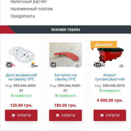
Наличный расчёт
Наложенный платеж
Предоплата
ПОХОЖИЕ ТОВАРЫ
Деметра
Диск висіваючий
Загортач на
Апарат
на сівалку УПС
сівалку УПС
туковисіваючий
509.046.4005-01
(СПМ)
СУПН УПС
Код:
509.046.4005-
Код:
509.046.5460-
Код:
509.046.5010
(40х3,0)
509.046.5460-01
509.046.5010
01
01
В наявності
В наявності
В наявності
4 000,00 грн.
120,00 грн.
180,00 грн.
КУПИТИ
КУПИТИ
КУПИТИ