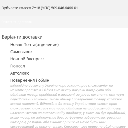
Зубчасте колесо Z=18 (УПС) 509.046.6466-01
Оплата та доставка
Варіанти доставки
Новая Почта(отделение)
Самовывоз
Ночной Экспресс
Гюнсел
Автолюкс
Повернення і обмін
Відповідно до закону України «про захист прав споживачів» ви
можете протягом 14 днів з моменту покупки повернути або
обміняти товар, придбаний в магазині, за умови виконання всіх норм
передбачених законом. Умови обміну / повернення товару належної
якості стаття 9. Відповідно до закону України «про захист прав
споживачів»: споживач має право обміняти непродовольчий товар
належної якості на аналогічний у продавця, у якого він був придбаний,
якщо товар не задовольнив його за формою, габаритами, фасоном,
кольором, розміром або з інших причин не може бути ним
використаний за призначенням. Споживач має право на обмін товару