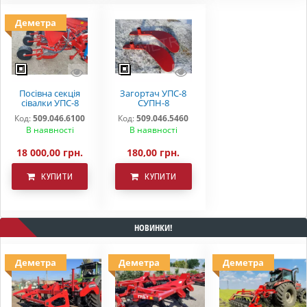
Деметра
Посівна секція
Загортач УПС-8
сівалки УПС-8
СУПН-8
"DEMETRA"
"DEMETRA"
Код:
509.046.6100
Код:
509.046.5460
В наявності
В наявності
18 000,00 грн.
180,00 грн.
КУПИТИ
КУПИТИ
НОВИНКИ!
Деметра
Деметра
Деметра