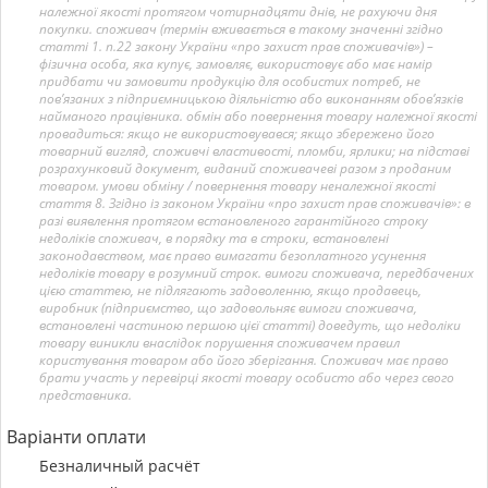
належної якості протягом чотирнадцяти днів, не рахуючи дня
покупки. споживач (термін вживається в такому значенні згідно
статті 1. п.22 закону України «про захист прав споживачів») –
фізична особа, яка купує, замовляє, використовує або має намір
придбати чи замовити продукцію для особистих потреб, не
пов’язаних з підприємницькою діяльністю або виконанням обов’язків
найманого працівника. обмін або повернення товару належної якості
провадиться: якщо не використовувався; якщо збережено його
товарний вигляд, споживчі властивості, пломби, ярлики; на підставі
розрахунковий документ, виданий споживачеві разом з проданим
товаром. умови обміну / повернення товару неналежної якості
стаття 8. Згідно із законом України «про захист прав споживачів»: в
разі виявлення протягом встановленого гарантійного строку
недоліків споживач, в порядку та в строки, встановлені
законодавством, має право вимагати безоплатного усунення
недоліків товару в розумний строк. вимоги споживача, передбачених
цією статтею, не підлягають задоволенню, якщо продавець,
виробник (підприємство, що задовольняє вимоги споживача,
встановлені частиною першою цієї статті) доведуть, що недоліки
товару виникли внаслідок порушення споживачем правил
користування товаром або його зберігання. Споживач має право
брати участь у перевірці якості товару особисто або через свого
представника.
Варіанти оплати
Безналичный расчёт