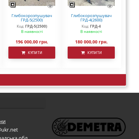
Глибокорозпушувач
Глибокорозпушувач
ГРД-5(2500)
ГРД-4(2600)
Код:
ГРД-5(2500)
Код:
ГРД-4
В наявності
В наявності
196 000,00 грн.
180 000,00 грн.
КУПИТИ
КУПИТИ
они
@u
kr.
net
радська обл.,