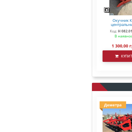
Окучник 
центральн
082.01.000 "D
Код:
Н 082.0
В наявнос
1 300,00 г
КУПИ
Деметра