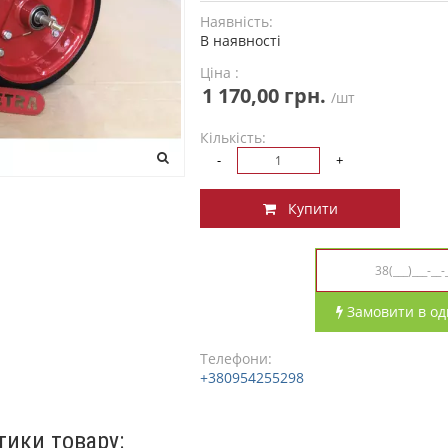
Наявність:
В наявності
Ціна :
1 170,00 грн.
/шт
Кількість:
-
+
Купити
Замовити в од
Телефони:
+380954255298
тики товару: