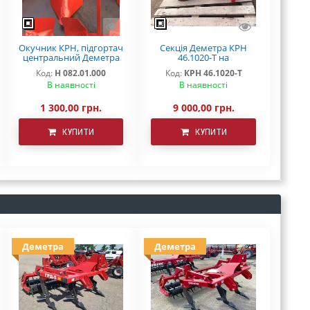
Окучник КРН, підгортач
Секція Деметра КРН
центральний Деметра
46.1020-Т на
Н 082.01.000
підшипниках
Код:
Н 082.01.000
Код:
КРН 46.1020-Т
В наявності
В наявності
1 300,00 грн.
9 000,00 грн.
КУПИТИ
КУПИТИ
Деметра
Деметра