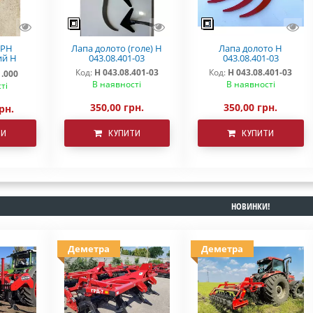
КРН
Лапа долото (голе) Н
Лапа долото Н
ий Н
043.08.401-03
043.08.401-03
EMETRA"
Код:
Н 043.08.401-03
Код:
Н 043.08.401-03
1.000
В наявності
В наявності
ті
350,00 грн.
350,00 грн.
рн.
ТИ
КУПИТИ
КУПИТИ
НОВИНКИ!
Деметра
Деметра