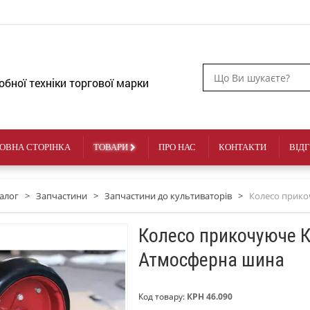
обної техніки торгової марки
ОВНА СТОРІНКА
ТОВАРИ
ПРО НАС
КОНТАКТИ
ВІД
алог
>
Запчастини
>
Запчастини до культиваторів
>
Колесо прико
Колесо прикочуюче КР
Атмосферна шина
Код товару:
КРН 46.090