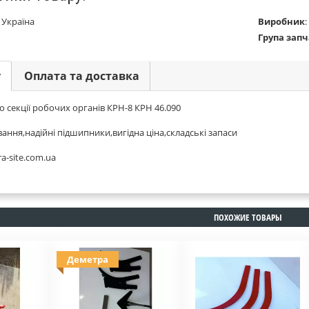
:
Україна
Виробник
:
Група зап
у
Оплата та доставка
 секції робочих органів КРН-8 КРН 46.090
ння,надійні підшипники,вигідна ціна,складські запаси
a-site.com.ua
ПОХОЖИЕ ТОВАРЫ
Деметра