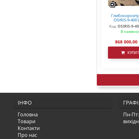
Глибокорозп
OSIRIS-9-400 
Код:
OSIRIS-9-40
В наявнос
868 000,00
КУПИ
ІНФО
ГРАФІ
Головна
Пн-Пт:
Товари
вихід
Контакти
Про нас