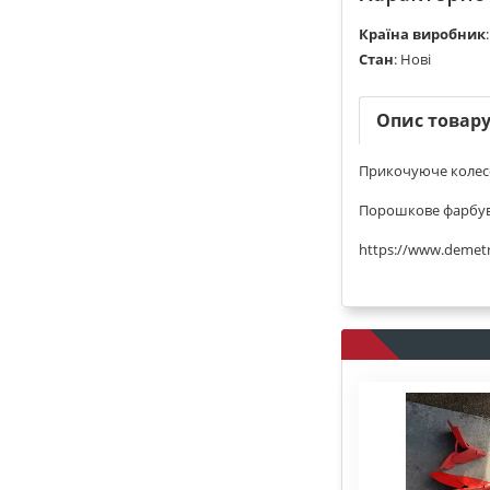
Країна виробник
Стан
:
Нові
Опис товар
Прикочуюче колесо
Порошкове фарбува
https://www.demetr