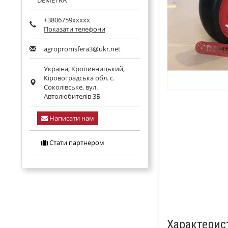
DEMETRA
+3806759xxxxx
Показати телефони
agropromsfera3@ukr.net
Україна,
Кропивницький
,
Кіровоградська обл.
с.
Соколівське, вул.
Автолюбителів 3Б
Написати нам
Стати партнером
Характерис