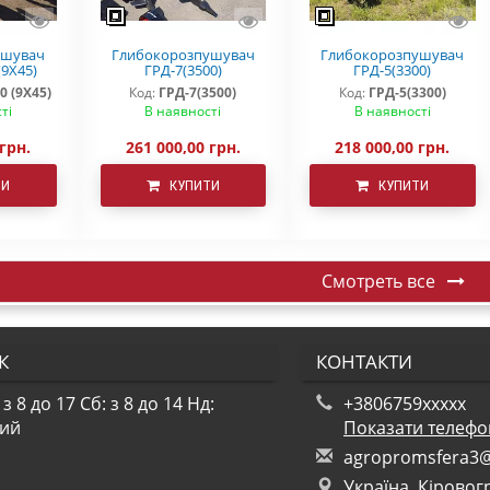
ушувач
Глибокорозпушувач
Глибокорозпушувач
(9Х45)
ГРД-7(3500)
ГРД-5(3300)
0 (9Х45)
Код:
ГРД-7(3500)
Код:
ГРД-5(3300)
ті
В наявності
В наявності
 грн.
261 000,00 грн.
218 000,00 грн.
ТИ
КУПИТИ
КУПИТИ
Смотреть все
К
КОНТАКТИ
 з 8 до 17
Сб: з 8 до 14
Нд:
+3806759xxxxx
ний
Показати телеф
a
gro
pro
msf
era
3
Україна, Кіровог