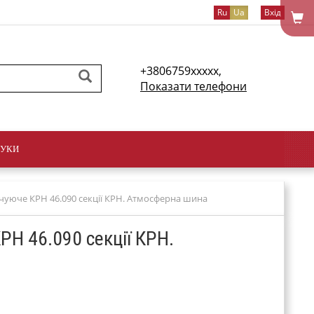
Ru
Ua
Вхід
+3806759xxxxx,
Показати телефони
ГУКИ
чуюче КРН 46.090 секції КРН. Атмосферна шина
Н 46.090 секції КРН.