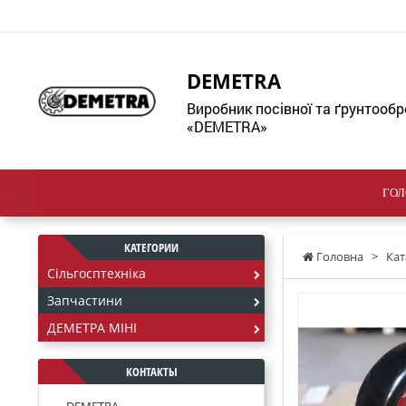
DEMETRA
Виробник посівної та ґрунтообр
«DEMETRA»
ГОЛ
КАТЕГОРИИ
Головна
>
Кат
Сільгосптехніка
Запчастини
ДЕМЕТРА МІНІ
КОНТАКТЫ