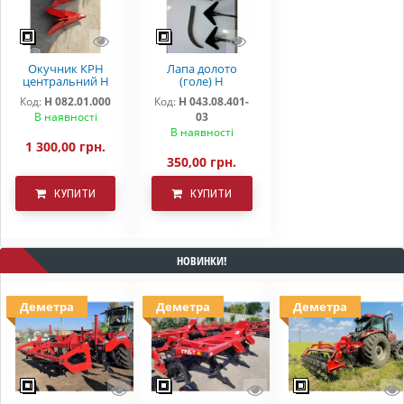
Окучник КРН
Лапа долото
центральний Н
(голе) Н
082.01.000
043.08.401-03
Код:
Н 082.01.000
Код:
Н 043.08.401-
"DEMETRA"
В наявності
03
В наявності
1 300,00 грн.
350,00 грн.
КУПИТИ
КУПИТИ
НОВИНКИ!
Деметра
Деметра
Деметра