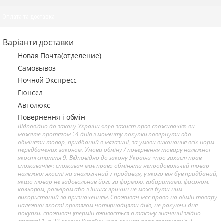
Оплата та доставка
Варіанти доставки
Новая Почта(отделение)
Самовывоз
Ночной Экспресс
Гюнсел
Автолюкс
Повернення і обмін
Відповідно до закону України «про захист прав споживачів» ви
можете протягом 14 днів з моменту покупки повернути або
обміняти товар, придбаний в магазині, за умови виконання всіх норм
передбачених законом. Умови обміну / повернення товару належної
якості стаття 9. Відповідно до закону України «про захист прав
споживачів»: споживач має право обміняти непродовольчий товар
належної якості на аналогічний у продавця, у якого він був придбаний,
якщо товар не задовольнив його за формою, габаритами, фасоном,
кольором, розміром або з інших причин не може бути ним
використаний за призначенням. Споживач має право на обмін товару
належної якості протягом чотирнадцяти днів, не рахуючи дня
покупки. споживач (термін вживається в такому значенні згідно
статті 1. п.22 закону України «про захист прав споживачів») –