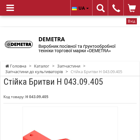
UA
Вхід
DEMETRA
Виробник посівної та ґрунтообробної
техніки торгової марки «DEMETRA»
Головна
>
Каталог
>
Запчастини
>
Запчастини до культиваторів
>
Стійка Бритви Н 043.09.405
Стійка Бритви Н 043.09.405
Код товару:
Н 043.09.405