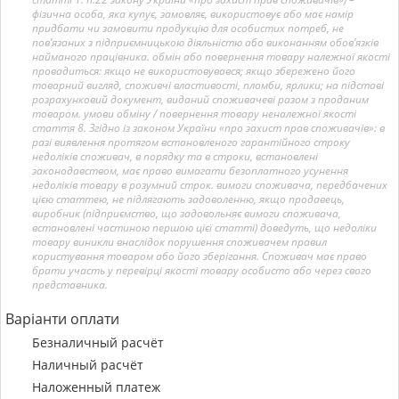
фізична особа, яка купує, замовляє, використовує або має намір
придбати чи замовити продукцію для особистих потреб, не
пов’язаних з підприємницькою діяльністю або виконанням обов’язків
найманого працівника. обмін або повернення товару належної якості
провадиться: якщо не використовувався; якщо збережено його
товарний вигляд, споживчі властивості, пломби, ярлики; на підставі
розрахунковий документ, виданий споживачеві разом з проданим
товаром. умови обміну / повернення товару неналежної якості
стаття 8. Згідно із законом України «про захист прав споживачів»: в
разі виявлення протягом встановленого гарантійного строку
недоліків споживач, в порядку та в строки, встановлені
законодавством, має право вимагати безоплатного усунення
недоліків товару в розумний строк. вимоги споживача, передбачених
цією статтею, не підлягають задоволенню, якщо продавець,
виробник (підприємство, що задовольняє вимоги споживача,
встановлені частиною першою цієї статті) доведуть, що недоліки
товару виникли внаслідок порушення споживачем правил
користування товаром або його зберігання. Споживач має право
брати участь у перевірці якості товару особисто або через свого
представника.
Варіанти оплати
Безналичный расчёт
Наличный расчёт
Наложенный платеж