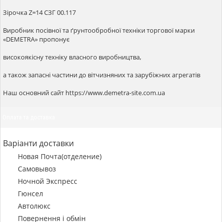
Зірочка Z=14 СЗГ 00.117
Виробник посівної та ґрунтообробної техніки торгової марки
«DEMETRA» пропонує
високоякісну техніку власного виробництва,
а також запасні частини до вітчизняних та зарубіжних агрегатів
Наш основний сайт https://www.demetra-site.com.ua
Оплата та доставка
Варіанти доставки
Новая Почта(отделение)
Самовывоз
Ночной Экспресс
Гюнсел
Автолюкс
Повернення і обмін