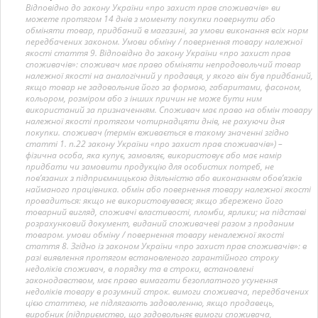
Відповідно до закону України «про захист прав споживачів» ви
можете протягом 14 днів з моменту покупки повернути або
обміняти товар, придбаний в магазині, за умови виконання всіх норм
передбачених законом. Умови обміну / повернення товару належної
якості стаття 9. Відповідно до закону України «про захист прав
споживачів»: споживач має право обміняти непродовольчий товар
належної якості на аналогічний у продавця, у якого він був придбаний,
якщо товар не задовольнив його за формою, габаритами, фасоном,
кольором, розміром або з інших причин не може бути ним
використаний за призначенням. Споживач має право на обмін товару
належної якості протягом чотирнадцяти днів, не рахуючи дня
покупки. споживач (термін вживається в такому значенні згідно
статті 1. п.22 закону України «про захист прав споживачів») –
фізична особа, яка купує, замовляє, використовує або має намір
придбати чи замовити продукцію для особистих потреб, не
пов’язаних з підприємницькою діяльністю або виконанням обов’язків
найманого працівника. обмін або повернення товару належної якості
провадиться: якщо не використовувався; якщо збережено його
товарний вигляд, споживчі властивості, пломби, ярлики; на підставі
розрахунковий документ, виданий споживачеві разом з проданим
товаром. умови обміну / повернення товару неналежної якості
стаття 8. Згідно із законом України «про захист прав споживачів»: в
разі виявлення протягом встановленого гарантійного строку
недоліків споживач, в порядку та в строки, встановлені
законодавством, має право вимагати безоплатного усунення
недоліків товару в розумний строк. вимоги споживача, передбачених
цією статтею, не підлягають задоволенню, якщо продавець,
виробник (підприємство, що задовольняє вимоги споживача,