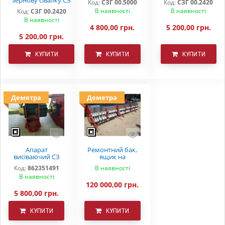
зернову сівалку СЗ
Код:
СЗГ 00.5000
Код:
СЗГ 00.2420
5.4 СЗП СЗТ
3,6 СЗ 5,4 СЗП
В наявності
В наявності
Код:
СЗГ 00.2420
СЗТ(металокераміка
В наявності
)
4 800,00 грн.
5 200,00 грн.
5 200,00 грн.
КУПИТИ
КУПИТИ
КУПИТИ
Деметра
Деметра
Апарат
Ремонтний бак,
висіваючий СЗ
ящик на
універсальний
варіаторную
Код:
862351491
В наявності
"DEMETRA"
сівалку СЗ 5.4
В наявності
Astra
120 000,00 грн.
5 800,00 грн.
КУПИТИ
КУПИТИ