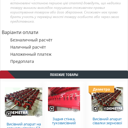
встановлені частиною першою цієї статті) доведуть, що недоліки
товару виникли внаслідок порушення споживачем правил
користування товаром або його зберігання. Споживач має право
брати участь у перевірці якості товару особисто або через свого
представника.
Варіанти оплати
Безналичный расчёт
Наличный расчёт
Наложенный платеж
Предоплата
ПОХОЖИЕ ТОВАРЫ
Деметра
Задня стінка,
Висівний апарат
туковисівний
сівалки зернової
Висівний апарат на
аппарат СЗ 3.6 СЗ
СЗ 3,6(5,4)